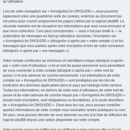
qu’utilisateur.
Lors de votre navigation sur « Korvigelloù An DROUIZIG », nous pouvons
également créer une quatrième sorte de cookies, externes au document qui
est prévu pour couvrir uniquement les pages créées par le logiciel phpBB. La
seconde manière est de récupérer les informations que vous nous envoyez et
que nous collectons. Ceci peut correspondre — mais n’est pas limité à — la
publication de messages en tant qu’utilisateur anonyme, l’inscription sur
« Korvigelloù An DROUIZIG » (désignée ci-après par « votre compte ») et les
messages que vous publiez après votre inscription et lors de votre connexion
(désignés ci-après par « vos messages »).
Votre compte contiendra au minimum un identifiant unique (désigné ci-après
par « votre nom d’utilisateur ») et un mot de passe personnel vous permettant
de vous connecter à votre compte (désigné ci-après par « votre mot de
passe ») et une adresse de courriel personnelle. Les informations de votre
compte sur « Korvigelloù An DROUIZIG » sont protégées par les lois de
protection des données applicables dans le pays qui héberge notre serveur.
Toutes les informations, en-dehors de votre nom d’utilisateur, de votre mot de
passe et de votre adresse de courriel requis par « Korvigelloù An DROUIZIG »
durant votre inscription, sont obligatoires ou facultatives, à la seule discrétion
de « Korvigelloù An DROUIZIG ». Dans tous les cas, vous pouvez contrôler
quelles informations de votre compte vous souhaitez rendre publiques ou non.
De plus, vous pouvez décider de vous abonner ou non à la liste de diffusion du
logiciel phpBB depuis une option disponible sur votre compte.
Votre mot de passe est chiffré (par un chiffrage à sens unique) afin qu’il soit