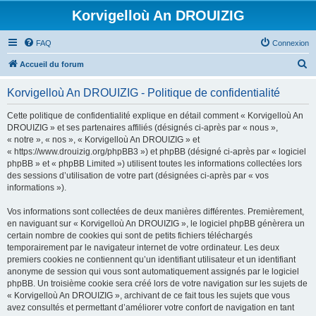
Korvigelloù An DROUIZIG
FAQ
Connexion
R
Accueil du forum
e
Korvigelloù An DROUIZIG - Politique de confidentialité
c
h
Cette politique de confidentialité explique en détail comment « Korvigelloù An
DROUIZIG » et ses partenaires affiliés (désignés ci-après par « nous »,
e
« notre », « nos », « Korvigelloù An DROUIZIG » et
r
« https://www.drouizig.org/phpBB3 ») et phpBB (désigné ci-après par « logiciel
phpBB » et « phpBB Limited ») utilisent toutes les informations collectées lors
c
des sessions d’utilisation de votre part (désignées ci-après par « vos
h
informations »).
e
Vos informations sont collectées de deux manières différentes. Premièrement,
r
en naviguant sur « Korvigelloù An DROUIZIG », le logiciel phpBB génèrera un
certain nombre de cookies qui sont de petits fichiers téléchargés
temporairement par le navigateur internet de votre ordinateur. Les deux
premiers cookies ne contiennent qu’un identifiant utilisateur et un identifiant
anonyme de session qui vous sont automatiquement assignés par le logiciel
phpBB. Un troisième cookie sera créé lors de votre navigation sur les sujets de
« Korvigelloù An DROUIZIG », archivant de ce fait tous les sujets que vous
avez consultés et permettant d’améliorer votre confort de navigation en tant