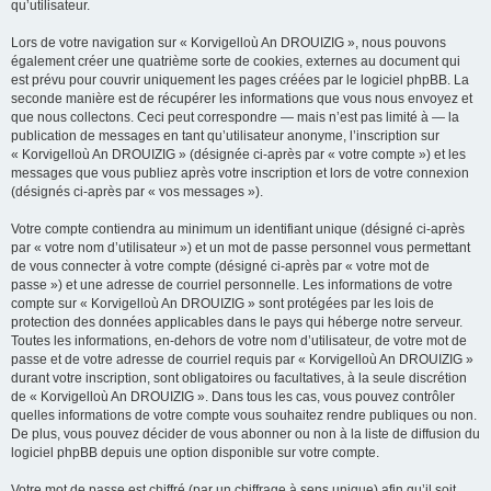
qu’utilisateur.
Lors de votre navigation sur « Korvigelloù An DROUIZIG », nous pouvons
également créer une quatrième sorte de cookies, externes au document qui
est prévu pour couvrir uniquement les pages créées par le logiciel phpBB. La
seconde manière est de récupérer les informations que vous nous envoyez et
que nous collectons. Ceci peut correspondre — mais n’est pas limité à — la
publication de messages en tant qu’utilisateur anonyme, l’inscription sur
« Korvigelloù An DROUIZIG » (désignée ci-après par « votre compte ») et les
messages que vous publiez après votre inscription et lors de votre connexion
(désignés ci-après par « vos messages »).
Votre compte contiendra au minimum un identifiant unique (désigné ci-après
par « votre nom d’utilisateur ») et un mot de passe personnel vous permettant
de vous connecter à votre compte (désigné ci-après par « votre mot de
passe ») et une adresse de courriel personnelle. Les informations de votre
compte sur « Korvigelloù An DROUIZIG » sont protégées par les lois de
protection des données applicables dans le pays qui héberge notre serveur.
Toutes les informations, en-dehors de votre nom d’utilisateur, de votre mot de
passe et de votre adresse de courriel requis par « Korvigelloù An DROUIZIG »
durant votre inscription, sont obligatoires ou facultatives, à la seule discrétion
de « Korvigelloù An DROUIZIG ». Dans tous les cas, vous pouvez contrôler
quelles informations de votre compte vous souhaitez rendre publiques ou non.
De plus, vous pouvez décider de vous abonner ou non à la liste de diffusion du
logiciel phpBB depuis une option disponible sur votre compte.
Votre mot de passe est chiffré (par un chiffrage à sens unique) afin qu’il soit