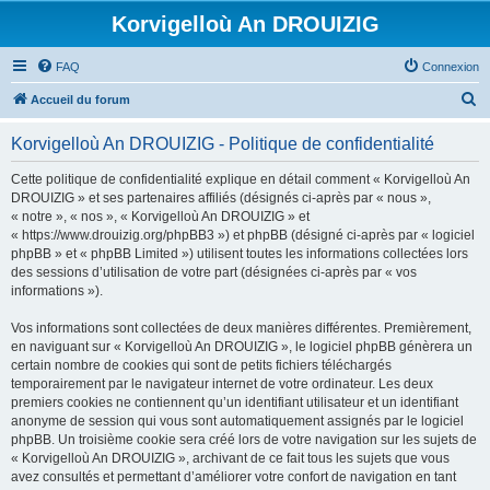
Korvigelloù An DROUIZIG
FAQ
Connexion
R
Accueil du forum
e
Korvigelloù An DROUIZIG - Politique de confidentialité
c
h
Cette politique de confidentialité explique en détail comment « Korvigelloù An
DROUIZIG » et ses partenaires affiliés (désignés ci-après par « nous »,
e
« notre », « nos », « Korvigelloù An DROUIZIG » et
r
« https://www.drouizig.org/phpBB3 ») et phpBB (désigné ci-après par « logiciel
phpBB » et « phpBB Limited ») utilisent toutes les informations collectées lors
c
des sessions d’utilisation de votre part (désignées ci-après par « vos
h
informations »).
e
Vos informations sont collectées de deux manières différentes. Premièrement,
r
en naviguant sur « Korvigelloù An DROUIZIG », le logiciel phpBB génèrera un
certain nombre de cookies qui sont de petits fichiers téléchargés
temporairement par le navigateur internet de votre ordinateur. Les deux
premiers cookies ne contiennent qu’un identifiant utilisateur et un identifiant
anonyme de session qui vous sont automatiquement assignés par le logiciel
phpBB. Un troisième cookie sera créé lors de votre navigation sur les sujets de
« Korvigelloù An DROUIZIG », archivant de ce fait tous les sujets que vous
avez consultés et permettant d’améliorer votre confort de navigation en tant