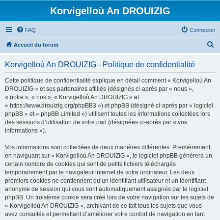
Korvigelloù An DROUIZIG
FAQ
Connexion
R
Accueil du forum
e
Korvigelloù An DROUIZIG - Politique de confidentialité
c
h
Cette politique de confidentialité explique en détail comment « Korvigelloù An
DROUIZIG » et ses partenaires affiliés (désignés ci-après par « nous »,
e
« notre », « nos », « Korvigelloù An DROUIZIG » et
r
« https://www.drouizig.org/phpBB3 ») et phpBB (désigné ci-après par « logiciel
phpBB » et « phpBB Limited ») utilisent toutes les informations collectées lors
c
des sessions d’utilisation de votre part (désignées ci-après par « vos
h
informations »).
e
Vos informations sont collectées de deux manières différentes. Premièrement,
r
en naviguant sur « Korvigelloù An DROUIZIG », le logiciel phpBB génèrera un
certain nombre de cookies qui sont de petits fichiers téléchargés
temporairement par le navigateur internet de votre ordinateur. Les deux
premiers cookies ne contiennent qu’un identifiant utilisateur et un identifiant
anonyme de session qui vous sont automatiquement assignés par le logiciel
phpBB. Un troisième cookie sera créé lors de votre navigation sur les sujets de
« Korvigelloù An DROUIZIG », archivant de ce fait tous les sujets que vous
avez consultés et permettant d’améliorer votre confort de navigation en tant