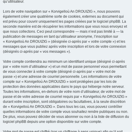
qu’utilisateur.
Lors de votre navigation sur « Korvigelloù An DROUIZIG », nous pouvons
également créer une quatrième sorte de cookies, externes au document qui
est prévu pour couvrir uniquement les pages créées par le logiciel phpBB. La
seconde manière est de récupérer les informations que vous nous envoyez et
que nous collectons. Ceci peut correspondre — mais n’est pas limité à — la
publication de messages en tant qu’utilisateur anonyme, l’inscription sur
« Korvigelloù An DROUIZIG » (désignée ci-après par « votre compte ») et les
messages que vous publiez après votre inscription et lors de votre connexion
(désignés ci-après par « vos messages »).
Votre compte contiendra au minimum un identifiant unique (désigné ci-après
par « votre nom d’utilisateur ») et un mot de passe personnel vous permettant
de vous connecter à votre compte (désigné ci-après par « votre mot de
passe ») et une adresse de courriel personnelle. Les informations de votre
compte sur « Korvigelloù An DROUIZIG » sont protégées par les lois de
protection des données applicables dans le pays qui héberge notre serveur.
Toutes les informations, en-dehors de votre nom d’utilisateur, de votre mot de
passe et de votre adresse de courriel requis par « Korvigelloù An DROUIZIG »
durant votre inscription, sont obligatoires ou facultatives, à la seule discrétion
de « Korvigelloù An DROUIZIG ». Dans tous les cas, vous pouvez contrôler
quelles informations de votre compte vous souhaitez rendre publiques ou non.
De plus, vous pouvez décider de vous abonner ou non à la liste de diffusion du
logiciel phpBB depuis une option disponible sur votre compte.
Votre mot de passe est chiffré (par un chiffrage à sens unique) afin qu’il soit