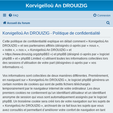
Korvigelloù An DROUIZIG
FAQ
Connexion
R
Accueil du forum
e
Korvigelloù An DROUIZIG - Politique de confidentialité
c
h
Cette politique de confidentialité explique en détail comment « Korvigelloù An
DROUIZIG » et ses partenaires affiliés (désignés ci-après par « nous »,
e
« notre », « nos », « Korvigelloù An DROUIZIG » et
r
« https://www.drouizig.org/phpBB3 ») et phpBB (désigné ci-après par « logiciel
phpBB » et « phpBB Limited ») utilisent toutes les informations collectées lors
c
des sessions d’utilisation de votre part (désignées ci-après par « vos
h
informations »).
e
Vos informations sont collectées de deux manières différentes. Premièrement,
r
en naviguant sur « Korvigelloù An DROUIZIG », le logiciel phpBB génèrera un
certain nombre de cookies qui sont de petits fichiers téléchargés
temporairement par le navigateur internet de votre ordinateur. Les deux
premiers cookies ne contiennent qu’un identifiant utilisateur et un identifiant
anonyme de session qui vous sont automatiquement assignés par le logiciel
phpBB. Un troisième cookie sera créé lors de votre navigation sur les sujets de
« Korvigelloù An DROUIZIG », archivant de ce fait tous les sujets que vous
avez consultés et permettant d’améliorer votre confort de navigation en tant