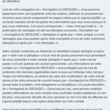
qu’utilisateur.
Lors de votre navigation sur « Korvigelloù An DROUIZIG », nous pouvons
également créer une quatrième sorte de cookies, externes au document qui
est prévu pour couvrir uniquement les pages créées par le logiciel phpBB. La
seconde manière est de récupérer les informations que vous nous envoyez et
que nous collectons. Ceci peut correspondre — mais n’est pas limité à — la
publication de messages en tant qu’utilisateur anonyme, l’inscription sur
« Korvigelloù An DROUIZIG » (désignée ci-après par « votre compte ») et les
messages que vous publiez après votre inscription et lors de votre connexion
(désignés ci-après par « vos messages »).
Votre compte contiendra au minimum un identifiant unique (désigné ci-après
par « votre nom d’utilisateur ») et un mot de passe personnel vous permettant
de vous connecter à votre compte (désigné ci-après par « votre mot de
passe ») et une adresse de courriel personnelle. Les informations de votre
compte sur « Korvigelloù An DROUIZIG » sont protégées par les lois de
protection des données applicables dans le pays qui héberge notre serveur.
Toutes les informations, en-dehors de votre nom d’utilisateur, de votre mot de
passe et de votre adresse de courriel requis par « Korvigelloù An DROUIZIG »
durant votre inscription, sont obligatoires ou facultatives, à la seule discrétion
de « Korvigelloù An DROUIZIG ». Dans tous les cas, vous pouvez contrôler
quelles informations de votre compte vous souhaitez rendre publiques ou non.
De plus, vous pouvez décider de vous abonner ou non à la liste de diffusion du
logiciel phpBB depuis une option disponible sur votre compte.
Votre mot de passe est chiffré (par un chiffrage à sens unique) afin qu’il soit