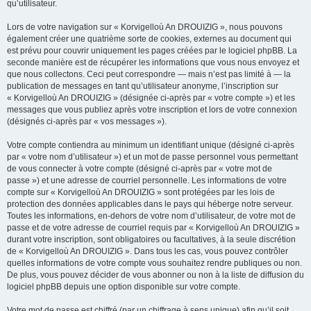
qu’utilisateur.
Lors de votre navigation sur « Korvigelloù An DROUIZIG », nous pouvons
également créer une quatrième sorte de cookies, externes au document qui
est prévu pour couvrir uniquement les pages créées par le logiciel phpBB. La
seconde manière est de récupérer les informations que vous nous envoyez et
que nous collectons. Ceci peut correspondre — mais n’est pas limité à — la
publication de messages en tant qu’utilisateur anonyme, l’inscription sur
« Korvigelloù An DROUIZIG » (désignée ci-après par « votre compte ») et les
messages que vous publiez après votre inscription et lors de votre connexion
(désignés ci-après par « vos messages »).
Votre compte contiendra au minimum un identifiant unique (désigné ci-après
par « votre nom d’utilisateur ») et un mot de passe personnel vous permettant
de vous connecter à votre compte (désigné ci-après par « votre mot de
passe ») et une adresse de courriel personnelle. Les informations de votre
compte sur « Korvigelloù An DROUIZIG » sont protégées par les lois de
protection des données applicables dans le pays qui héberge notre serveur.
Toutes les informations, en-dehors de votre nom d’utilisateur, de votre mot de
passe et de votre adresse de courriel requis par « Korvigelloù An DROUIZIG »
durant votre inscription, sont obligatoires ou facultatives, à la seule discrétion
de « Korvigelloù An DROUIZIG ». Dans tous les cas, vous pouvez contrôler
quelles informations de votre compte vous souhaitez rendre publiques ou non.
De plus, vous pouvez décider de vous abonner ou non à la liste de diffusion du
logiciel phpBB depuis une option disponible sur votre compte.
Votre mot de passe est chiffré (par un chiffrage à sens unique) afin qu’il soit