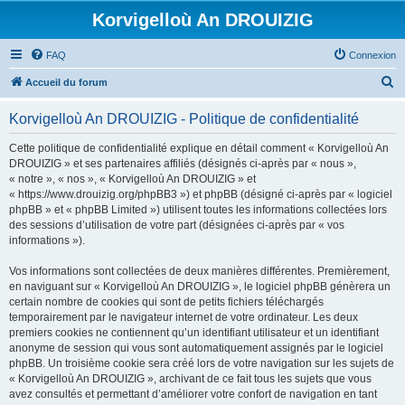
Korvigelloù An DROUIZIG
FAQ
Connexion
R
Accueil du forum
e
Korvigelloù An DROUIZIG - Politique de confidentialité
c
h
Cette politique de confidentialité explique en détail comment « Korvigelloù An
DROUIZIG » et ses partenaires affiliés (désignés ci-après par « nous »,
e
« notre », « nos », « Korvigelloù An DROUIZIG » et
r
« https://www.drouizig.org/phpBB3 ») et phpBB (désigné ci-après par « logiciel
phpBB » et « phpBB Limited ») utilisent toutes les informations collectées lors
c
des sessions d’utilisation de votre part (désignées ci-après par « vos
h
informations »).
e
Vos informations sont collectées de deux manières différentes. Premièrement,
r
en naviguant sur « Korvigelloù An DROUIZIG », le logiciel phpBB génèrera un
certain nombre de cookies qui sont de petits fichiers téléchargés
temporairement par le navigateur internet de votre ordinateur. Les deux
premiers cookies ne contiennent qu’un identifiant utilisateur et un identifiant
anonyme de session qui vous sont automatiquement assignés par le logiciel
phpBB. Un troisième cookie sera créé lors de votre navigation sur les sujets de
« Korvigelloù An DROUIZIG », archivant de ce fait tous les sujets que vous
avez consultés et permettant d’améliorer votre confort de navigation en tant