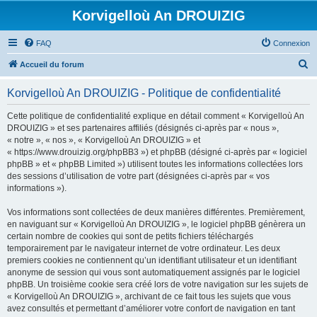
Korvigelloù An DROUIZIG
FAQ
Connexion
R
Accueil du forum
e
Korvigelloù An DROUIZIG - Politique de confidentialité
c
h
Cette politique de confidentialité explique en détail comment « Korvigelloù An
DROUIZIG » et ses partenaires affiliés (désignés ci-après par « nous »,
e
« notre », « nos », « Korvigelloù An DROUIZIG » et
r
« https://www.drouizig.org/phpBB3 ») et phpBB (désigné ci-après par « logiciel
phpBB » et « phpBB Limited ») utilisent toutes les informations collectées lors
c
des sessions d’utilisation de votre part (désignées ci-après par « vos
h
informations »).
e
Vos informations sont collectées de deux manières différentes. Premièrement,
r
en naviguant sur « Korvigelloù An DROUIZIG », le logiciel phpBB génèrera un
certain nombre de cookies qui sont de petits fichiers téléchargés
temporairement par le navigateur internet de votre ordinateur. Les deux
premiers cookies ne contiennent qu’un identifiant utilisateur et un identifiant
anonyme de session qui vous sont automatiquement assignés par le logiciel
phpBB. Un troisième cookie sera créé lors de votre navigation sur les sujets de
« Korvigelloù An DROUIZIG », archivant de ce fait tous les sujets que vous
avez consultés et permettant d’améliorer votre confort de navigation en tant