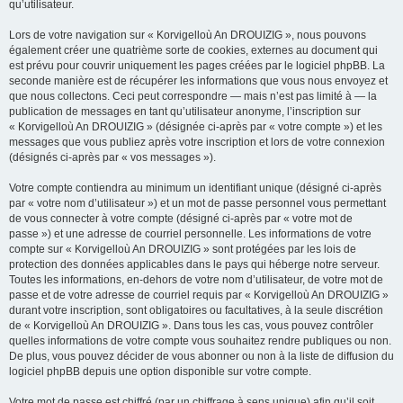
qu’utilisateur.
Lors de votre navigation sur « Korvigelloù An DROUIZIG », nous pouvons
également créer une quatrième sorte de cookies, externes au document qui
est prévu pour couvrir uniquement les pages créées par le logiciel phpBB. La
seconde manière est de récupérer les informations que vous nous envoyez et
que nous collectons. Ceci peut correspondre — mais n’est pas limité à — la
publication de messages en tant qu’utilisateur anonyme, l’inscription sur
« Korvigelloù An DROUIZIG » (désignée ci-après par « votre compte ») et les
messages que vous publiez après votre inscription et lors de votre connexion
(désignés ci-après par « vos messages »).
Votre compte contiendra au minimum un identifiant unique (désigné ci-après
par « votre nom d’utilisateur ») et un mot de passe personnel vous permettant
de vous connecter à votre compte (désigné ci-après par « votre mot de
passe ») et une adresse de courriel personnelle. Les informations de votre
compte sur « Korvigelloù An DROUIZIG » sont protégées par les lois de
protection des données applicables dans le pays qui héberge notre serveur.
Toutes les informations, en-dehors de votre nom d’utilisateur, de votre mot de
passe et de votre adresse de courriel requis par « Korvigelloù An DROUIZIG »
durant votre inscription, sont obligatoires ou facultatives, à la seule discrétion
de « Korvigelloù An DROUIZIG ». Dans tous les cas, vous pouvez contrôler
quelles informations de votre compte vous souhaitez rendre publiques ou non.
De plus, vous pouvez décider de vous abonner ou non à la liste de diffusion du
logiciel phpBB depuis une option disponible sur votre compte.
Votre mot de passe est chiffré (par un chiffrage à sens unique) afin qu’il soit