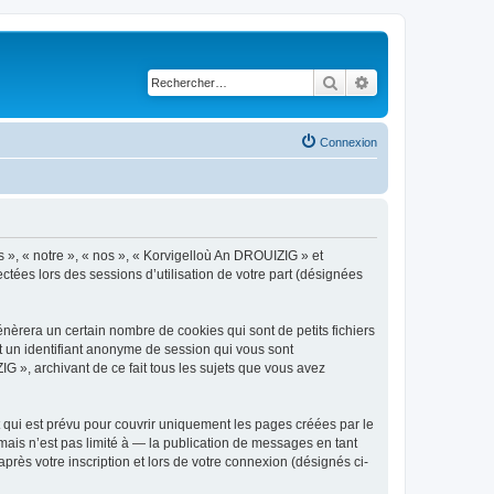
Rechercher
Recherche avancé
Connexion
s », « notre », « nos », « Korvigelloù An DROUIZIG » et
ctées lors des sessions d’utilisation de votre part (désignées
èrera un certain nombre de cookies qui sont de petits fichiers
et un identifiant anonyme de session qui vous sont
G », archivant de ce fait tous les sujets que vous avez
qui est prévu pour couvrir uniquement les pages créées par le
ais n’est pas limité à — la publication de messages en tant
rès votre inscription et lors de votre connexion (désignés ci-