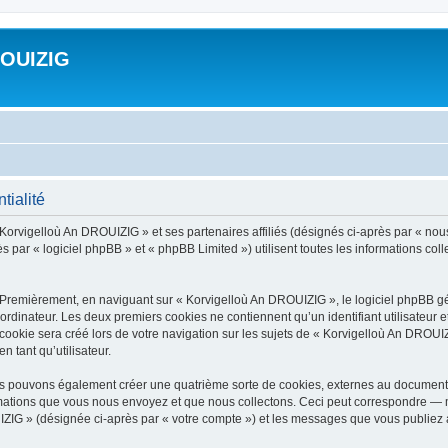
ROUIZIG
tialité
 Korvigelloù An DROUIZIG » et ses partenaires affiliés (désignés ci-après par « nou
par « logiciel phpBB » et « phpBB Limited ») utilisent toutes les informations colle
 Premièrement, en naviguant sur « Korvigelloù An DROUIZIG », le logiciel phpBB gén
ordinateur. Les deux premiers cookies ne contiennent qu’un identifiant utilisateur 
okie sera créé lors de votre navigation sur les sujets de « Korvigelloù An DROUIZI
n tant qu’utilisateur.
us pouvons également créer une quatrième sorte de cookies, externes au document 
mations que vous nous envoyez et que nous collectons. Ceci peut correspondre — m
IZIG » (désignée ci-après par « votre compte ») et les messages que vous publiez ap