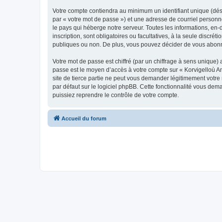
Votre compte contiendra au minimum un identifiant unique (dés
par « votre mot de passe ») et une adresse de courriel person
le pays qui héberge notre serveur. Toutes les informations, en-
inscription, sont obligatoires ou facultatives, à la seule disc
publiques ou non. De plus, vous pouvez décider de vous abonner
Votre mot de passe est chiffré (par un chiffrage à sens unique) 
passe est le moyen d’accès à votre compte sur « Korvigelloù 
site de tierce partie ne peut vous demander légitimement votre
par défaut sur le logiciel phpBB. Cette fonctionnalité vous dem
puissiez reprendre le contrôle de votre compte.
Accueil du forum