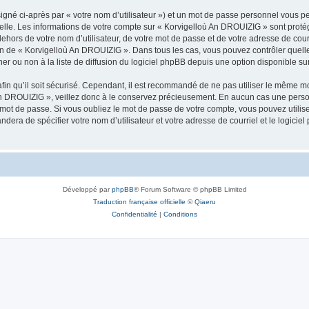
igné ci-après par « votre nom d’utilisateur ») et un mot de passe personnel vous p
nelle. Les informations de votre compte sur « Korvigelloù An DROUIZIG » sont proté
dehors de votre nom d’utilisateur, de votre mot de passe et de votre adresse de cou
rétion de « Korvigelloù An DROUIZIG ». Dans tous les cas, vous pouvez contrôler que
 ou non à la liste de diffusion du logiciel phpBB depuis une option disponible su
afin qu’il soit sécurisé. Cependant, il est recommandé de ne pas utiliser le même mot
An DROUIZIG », veillez donc à le conservez précieusement. En aucun cas une perso
 mot de passe. Si vous oubliez le mot de passe de votre compte, vous pouvez utilis
andera de spécifier votre nom d’utilisateur et votre adresse de courriel et le logi
Développé par
phpBB
® Forum Software © phpBB Limited
Traduction française officielle
©
Qiaeru
Confidentialité
|
Conditions