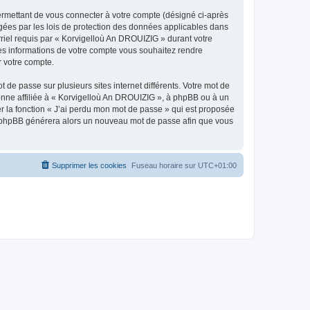
ermettant de vous connecter à votre compte (désigné ci-après
gées par les lois de protection des données applicables dans
rriel requis par « Korvigelloù An DROUIZIG » durant votre
lles informations de votre compte vous souhaitez rendre
r votre compte.
 de passe sur plusieurs sites internet différents. Votre mot de
nne affiliée à « Korvigelloù An DROUIZIG », à phpBB ou à un
er la fonction « J’ai perdu mon mot de passe » qui est proposée
ciel phpBB générera alors un nouveau mot de passe afin que vous
Supprimer les cookies
Fuseau horaire sur
UTC+01:00