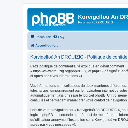
Korvigelloù An D
Foromoù KERZROUIZIG
Raccourcis
FAQ
Accueil du forum
Korvigelloù An DROUIZIG - Politique de confiden
Cette politique de confidentialité explique en détail comment «
« https://www.drouizig.org/phpBB3 ») et phpBB (désigné ci-après 
ci-après par « vos informations »).
Vos informations sont collectées de deux manières différentes.
téléchargés temporairement par le navigateur internet de votre 
automatiquement assignés par le logiciel phpBB. Un troisième co
consultés et permettant d’améliorer votre confort de navigation e
Lors de votre navigation sur « Korvigelloù An DROUIZIG », no
logiciel phpBB. La seconde manière est de récupérer les infor
qu’utilisateur anonyme, l’inscription sur « Korvigelloù An DROU
après par « vos messages »).