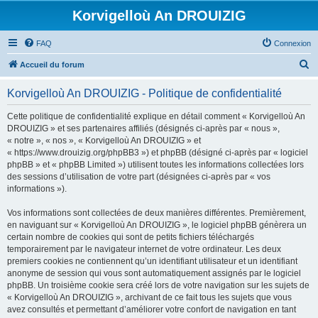
Korvigelloù An DROUIZIG
FAQ
Connexion
R
Accueil du forum
e
Korvigelloù An DROUIZIG - Politique de confidentialité
c
h
Cette politique de confidentialité explique en détail comment « Korvigelloù An
DROUIZIG » et ses partenaires affiliés (désignés ci-après par « nous »,
e
« notre », « nos », « Korvigelloù An DROUIZIG » et
r
« https://www.drouizig.org/phpBB3 ») et phpBB (désigné ci-après par « logiciel
phpBB » et « phpBB Limited ») utilisent toutes les informations collectées lors
c
des sessions d’utilisation de votre part (désignées ci-après par « vos
h
informations »).
e
Vos informations sont collectées de deux manières différentes. Premièrement,
r
en naviguant sur « Korvigelloù An DROUIZIG », le logiciel phpBB génèrera un
certain nombre de cookies qui sont de petits fichiers téléchargés
temporairement par le navigateur internet de votre ordinateur. Les deux
premiers cookies ne contiennent qu’un identifiant utilisateur et un identifiant
anonyme de session qui vous sont automatiquement assignés par le logiciel
phpBB. Un troisième cookie sera créé lors de votre navigation sur les sujets de
« Korvigelloù An DROUIZIG », archivant de ce fait tous les sujets que vous
avez consultés et permettant d’améliorer votre confort de navigation en tant