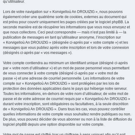
qu’utilisateur.
Lors de votre navigation sur « Korvigelloù An DROUIZIG », nous pouvons
également créer une quatrième sorte de cookies, externes au document qui
est prévu pour couvrir uniquement les pages créées par le logiciel phpBB. La
seconde manière est de récupérer les informations que vous nous envoyez et
que nous collectons. Ceci peut correspondre — mais n’est pas limité à — la
publication de messages en tant qu’utilisateur anonyme, l’inscription sur
« Korvigelloù An DROUIZIG » (désignée ci-après par « votre compte ») et les
messages que vous publiez après votre inscription et lors de votre connexion
(désignés ci-après par « vos messages »).
Votre compte contiendra au minimum un identifiant unique (désigné ci-après
par « votre nom d’utilisateur ») et un mot de passe personnel vous permettant
de vous connecter à votre compte (désigné ci-après par « votre mot de
passe ») et une adresse de courriel personnelle. Les informations de votre
compte sur « Korvigelloù An DROUIZIG » sont protégées par les lois de
protection des données applicables dans le pays qui héberge notre serveur.
Toutes les informations, en-dehors de votre nom d’utilisateur, de votre mot de
passe et de votre adresse de courriel requis par « Korvigelloù An DROUIZIG »
durant votre inscription, sont obligatoires ou facultatives, à la seule discrétion
de « Korvigelloù An DROUIZIG ». Dans tous les cas, vous pouvez contrôler
quelles informations de votre compte vous souhaitez rendre publiques ou non.
De plus, vous pouvez décider de vous abonner ou non à la liste de diffusion du
logiciel phpBB depuis une option disponible sur votre compte.
Votre mot de passe est chiffré (par un chiffrage à sens unique) afin qu’il soit