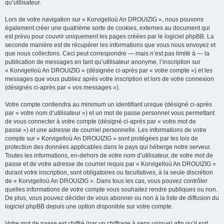
qu’utilisateur.
Lors de votre navigation sur « Korvigelloù An DROUIZIG », nous pouvons
également créer une quatrième sorte de cookies, externes au document qui
est prévu pour couvrir uniquement les pages créées par le logiciel phpBB. La
seconde manière est de récupérer les informations que vous nous envoyez et
que nous collectons. Ceci peut correspondre — mais n’est pas limité à — la
publication de messages en tant qu’utilisateur anonyme, l’inscription sur
« Korvigelloù An DROUIZIG » (désignée ci-après par « votre compte ») et les
messages que vous publiez après votre inscription et lors de votre connexion
(désignés ci-après par « vos messages »).
Votre compte contiendra au minimum un identifiant unique (désigné ci-après
par « votre nom d’utilisateur ») et un mot de passe personnel vous permettant
de vous connecter à votre compte (désigné ci-après par « votre mot de
passe ») et une adresse de courriel personnelle. Les informations de votre
compte sur « Korvigelloù An DROUIZIG » sont protégées par les lois de
protection des données applicables dans le pays qui héberge notre serveur.
Toutes les informations, en-dehors de votre nom d’utilisateur, de votre mot de
passe et de votre adresse de courriel requis par « Korvigelloù An DROUIZIG »
durant votre inscription, sont obligatoires ou facultatives, à la seule discrétion
de « Korvigelloù An DROUIZIG ». Dans tous les cas, vous pouvez contrôler
quelles informations de votre compte vous souhaitez rendre publiques ou non.
De plus, vous pouvez décider de vous abonner ou non à la liste de diffusion du
logiciel phpBB depuis une option disponible sur votre compte.
Votre mot de passe est chiffré (par un chiffrage à sens unique) afin qu’il soit