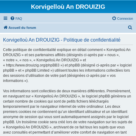
Korvigelloù An DROUIZIG
FAQ
Connexion
R
Accueil du forum
e
Korvigelloù An DROUIZIG - Politique de confidentialité
c
h
Cette politique de confidentialité explique en détail comment « Korvigelloù An
DROUIZIG » et ses partenaires affiliés (désignés ci-après par « nous »,
e
« notre », « nos », « Korvigelloù An DROUIZIG » et
r
« https://www.drouizig.org/phpBB3 ») et phpBB (désigné ci-après par « logiciel
phpBB » et « phpBB Limited ») utilisent toutes les informations collectées lors
c
des sessions d’utilisation de votre part (désignées ci-après par « vos
h
informations »).
e
Vos informations sont collectées de deux manières différentes. Premièrement,
r
en naviguant sur « Korvigelloù An DROUIZIG », le logiciel phpBB génèrera un
certain nombre de cookies qui sont de petits fichiers téléchargés
temporairement par le navigateur internet de votre ordinateur. Les deux
premiers cookies ne contiennent qu’un identifiant utilisateur et un identifiant
anonyme de session qui vous sont automatiquement assignés par le logiciel
phpBB. Un troisième cookie sera créé lors de votre navigation sur les sujets de
« Korvigelloù An DROUIZIG », archivant de ce fait tous les sujets que vous
avez consultés et permettant d’améliorer votre confort de navigation en tant