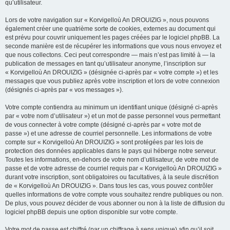
qu’utilisateur.
Lors de votre navigation sur « Korvigelloù An DROUIZIG », nous pouvons
également créer une quatrième sorte de cookies, externes au document qui
est prévu pour couvrir uniquement les pages créées par le logiciel phpBB. La
seconde manière est de récupérer les informations que vous nous envoyez et
que nous collectons. Ceci peut correspondre — mais n’est pas limité à — la
publication de messages en tant qu’utilisateur anonyme, l’inscription sur
« Korvigelloù An DROUIZIG » (désignée ci-après par « votre compte ») et les
messages que vous publiez après votre inscription et lors de votre connexion
(désignés ci-après par « vos messages »).
Votre compte contiendra au minimum un identifiant unique (désigné ci-après
par « votre nom d’utilisateur ») et un mot de passe personnel vous permettant
de vous connecter à votre compte (désigné ci-après par « votre mot de
passe ») et une adresse de courriel personnelle. Les informations de votre
compte sur « Korvigelloù An DROUIZIG » sont protégées par les lois de
protection des données applicables dans le pays qui héberge notre serveur.
Toutes les informations, en-dehors de votre nom d’utilisateur, de votre mot de
passe et de votre adresse de courriel requis par « Korvigelloù An DROUIZIG »
durant votre inscription, sont obligatoires ou facultatives, à la seule discrétion
de « Korvigelloù An DROUIZIG ». Dans tous les cas, vous pouvez contrôler
quelles informations de votre compte vous souhaitez rendre publiques ou non.
De plus, vous pouvez décider de vous abonner ou non à la liste de diffusion du
logiciel phpBB depuis une option disponible sur votre compte.
Votre mot de passe est chiffré (par un chiffrage à sens unique) afin qu’il soit