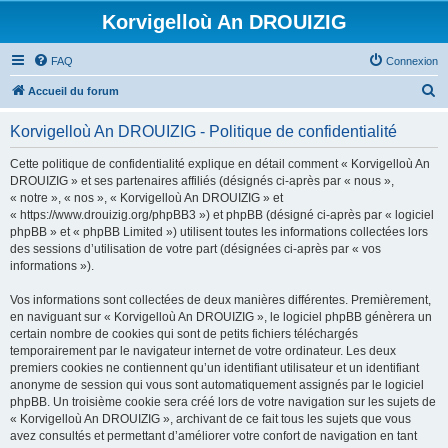
Korvigelloù An DROUIZIG
FAQ
Connexion
R
Accueil du forum
e
Korvigelloù An DROUIZIG - Politique de confidentialité
c
h
Cette politique de confidentialité explique en détail comment « Korvigelloù An
DROUIZIG » et ses partenaires affiliés (désignés ci-après par « nous »,
e
« notre », « nos », « Korvigelloù An DROUIZIG » et
r
« https://www.drouizig.org/phpBB3 ») et phpBB (désigné ci-après par « logiciel
phpBB » et « phpBB Limited ») utilisent toutes les informations collectées lors
c
des sessions d’utilisation de votre part (désignées ci-après par « vos
h
informations »).
e
Vos informations sont collectées de deux manières différentes. Premièrement,
r
en naviguant sur « Korvigelloù An DROUIZIG », le logiciel phpBB génèrera un
certain nombre de cookies qui sont de petits fichiers téléchargés
temporairement par le navigateur internet de votre ordinateur. Les deux
premiers cookies ne contiennent qu’un identifiant utilisateur et un identifiant
anonyme de session qui vous sont automatiquement assignés par le logiciel
phpBB. Un troisième cookie sera créé lors de votre navigation sur les sujets de
« Korvigelloù An DROUIZIG », archivant de ce fait tous les sujets que vous
avez consultés et permettant d’améliorer votre confort de navigation en tant