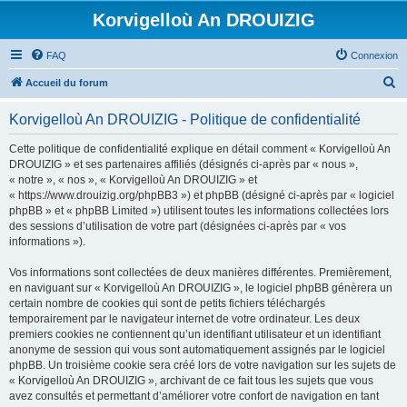
Korvigelloù An DROUIZIG
FAQ
Connexion
R
Accueil du forum
e
Korvigelloù An DROUIZIG - Politique de confidentialité
c
h
Cette politique de confidentialité explique en détail comment « Korvigelloù An
DROUIZIG » et ses partenaires affiliés (désignés ci-après par « nous »,
e
« notre », « nos », « Korvigelloù An DROUIZIG » et
r
« https://www.drouizig.org/phpBB3 ») et phpBB (désigné ci-après par « logiciel
phpBB » et « phpBB Limited ») utilisent toutes les informations collectées lors
c
des sessions d’utilisation de votre part (désignées ci-après par « vos
h
informations »).
e
Vos informations sont collectées de deux manières différentes. Premièrement,
r
en naviguant sur « Korvigelloù An DROUIZIG », le logiciel phpBB génèrera un
certain nombre de cookies qui sont de petits fichiers téléchargés
temporairement par le navigateur internet de votre ordinateur. Les deux
premiers cookies ne contiennent qu’un identifiant utilisateur et un identifiant
anonyme de session qui vous sont automatiquement assignés par le logiciel
phpBB. Un troisième cookie sera créé lors de votre navigation sur les sujets de
« Korvigelloù An DROUIZIG », archivant de ce fait tous les sujets que vous
avez consultés et permettant d’améliorer votre confort de navigation en tant