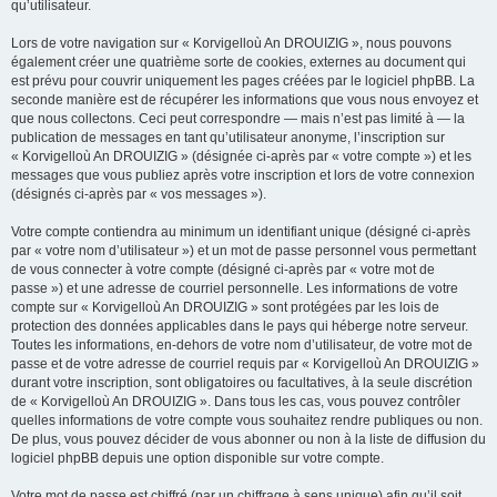
qu’utilisateur.
Lors de votre navigation sur « Korvigelloù An DROUIZIG », nous pouvons
également créer une quatrième sorte de cookies, externes au document qui
est prévu pour couvrir uniquement les pages créées par le logiciel phpBB. La
seconde manière est de récupérer les informations que vous nous envoyez et
que nous collectons. Ceci peut correspondre — mais n’est pas limité à — la
publication de messages en tant qu’utilisateur anonyme, l’inscription sur
« Korvigelloù An DROUIZIG » (désignée ci-après par « votre compte ») et les
messages que vous publiez après votre inscription et lors de votre connexion
(désignés ci-après par « vos messages »).
Votre compte contiendra au minimum un identifiant unique (désigné ci-après
par « votre nom d’utilisateur ») et un mot de passe personnel vous permettant
de vous connecter à votre compte (désigné ci-après par « votre mot de
passe ») et une adresse de courriel personnelle. Les informations de votre
compte sur « Korvigelloù An DROUIZIG » sont protégées par les lois de
protection des données applicables dans le pays qui héberge notre serveur.
Toutes les informations, en-dehors de votre nom d’utilisateur, de votre mot de
passe et de votre adresse de courriel requis par « Korvigelloù An DROUIZIG »
durant votre inscription, sont obligatoires ou facultatives, à la seule discrétion
de « Korvigelloù An DROUIZIG ». Dans tous les cas, vous pouvez contrôler
quelles informations de votre compte vous souhaitez rendre publiques ou non.
De plus, vous pouvez décider de vous abonner ou non à la liste de diffusion du
logiciel phpBB depuis une option disponible sur votre compte.
Votre mot de passe est chiffré (par un chiffrage à sens unique) afin qu’il soit