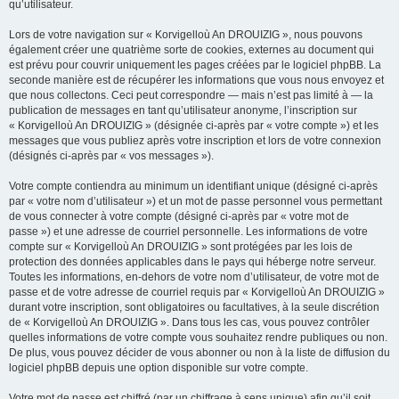
qu’utilisateur.
Lors de votre navigation sur « Korvigelloù An DROUIZIG », nous pouvons
également créer une quatrième sorte de cookies, externes au document qui
est prévu pour couvrir uniquement les pages créées par le logiciel phpBB. La
seconde manière est de récupérer les informations que vous nous envoyez et
que nous collectons. Ceci peut correspondre — mais n’est pas limité à — la
publication de messages en tant qu’utilisateur anonyme, l’inscription sur
« Korvigelloù An DROUIZIG » (désignée ci-après par « votre compte ») et les
messages que vous publiez après votre inscription et lors de votre connexion
(désignés ci-après par « vos messages »).
Votre compte contiendra au minimum un identifiant unique (désigné ci-après
par « votre nom d’utilisateur ») et un mot de passe personnel vous permettant
de vous connecter à votre compte (désigné ci-après par « votre mot de
passe ») et une adresse de courriel personnelle. Les informations de votre
compte sur « Korvigelloù An DROUIZIG » sont protégées par les lois de
protection des données applicables dans le pays qui héberge notre serveur.
Toutes les informations, en-dehors de votre nom d’utilisateur, de votre mot de
passe et de votre adresse de courriel requis par « Korvigelloù An DROUIZIG »
durant votre inscription, sont obligatoires ou facultatives, à la seule discrétion
de « Korvigelloù An DROUIZIG ». Dans tous les cas, vous pouvez contrôler
quelles informations de votre compte vous souhaitez rendre publiques ou non.
De plus, vous pouvez décider de vous abonner ou non à la liste de diffusion du
logiciel phpBB depuis une option disponible sur votre compte.
Votre mot de passe est chiffré (par un chiffrage à sens unique) afin qu’il soit