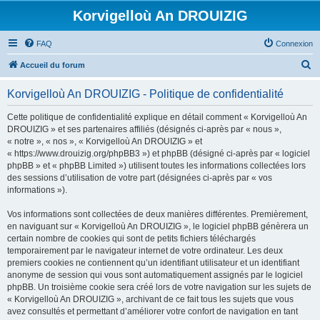
Korvigelloù An DROUIZIG
FAQ
Connexion
R
Accueil du forum
e
Korvigelloù An DROUIZIG - Politique de confidentialité
c
h
Cette politique de confidentialité explique en détail comment « Korvigelloù An
DROUIZIG » et ses partenaires affiliés (désignés ci-après par « nous »,
e
« notre », « nos », « Korvigelloù An DROUIZIG » et
r
« https://www.drouizig.org/phpBB3 ») et phpBB (désigné ci-après par « logiciel
phpBB » et « phpBB Limited ») utilisent toutes les informations collectées lors
c
des sessions d’utilisation de votre part (désignées ci-après par « vos
h
informations »).
e
Vos informations sont collectées de deux manières différentes. Premièrement,
r
en naviguant sur « Korvigelloù An DROUIZIG », le logiciel phpBB génèrera un
certain nombre de cookies qui sont de petits fichiers téléchargés
temporairement par le navigateur internet de votre ordinateur. Les deux
premiers cookies ne contiennent qu’un identifiant utilisateur et un identifiant
anonyme de session qui vous sont automatiquement assignés par le logiciel
phpBB. Un troisième cookie sera créé lors de votre navigation sur les sujets de
« Korvigelloù An DROUIZIG », archivant de ce fait tous les sujets que vous
avez consultés et permettant d’améliorer votre confort de navigation en tant