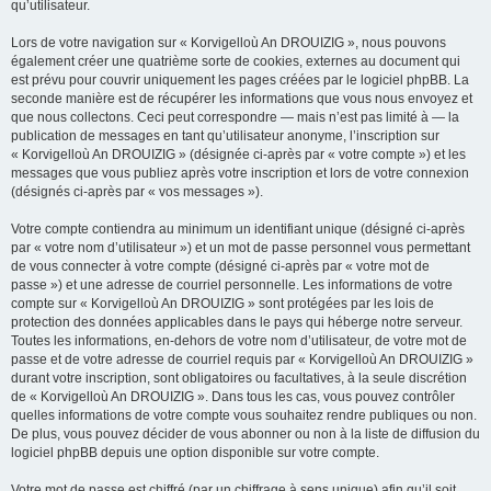
qu’utilisateur.
Lors de votre navigation sur « Korvigelloù An DROUIZIG », nous pouvons
également créer une quatrième sorte de cookies, externes au document qui
est prévu pour couvrir uniquement les pages créées par le logiciel phpBB. La
seconde manière est de récupérer les informations que vous nous envoyez et
que nous collectons. Ceci peut correspondre — mais n’est pas limité à — la
publication de messages en tant qu’utilisateur anonyme, l’inscription sur
« Korvigelloù An DROUIZIG » (désignée ci-après par « votre compte ») et les
messages que vous publiez après votre inscription et lors de votre connexion
(désignés ci-après par « vos messages »).
Votre compte contiendra au minimum un identifiant unique (désigné ci-après
par « votre nom d’utilisateur ») et un mot de passe personnel vous permettant
de vous connecter à votre compte (désigné ci-après par « votre mot de
passe ») et une adresse de courriel personnelle. Les informations de votre
compte sur « Korvigelloù An DROUIZIG » sont protégées par les lois de
protection des données applicables dans le pays qui héberge notre serveur.
Toutes les informations, en-dehors de votre nom d’utilisateur, de votre mot de
passe et de votre adresse de courriel requis par « Korvigelloù An DROUIZIG »
durant votre inscription, sont obligatoires ou facultatives, à la seule discrétion
de « Korvigelloù An DROUIZIG ». Dans tous les cas, vous pouvez contrôler
quelles informations de votre compte vous souhaitez rendre publiques ou non.
De plus, vous pouvez décider de vous abonner ou non à la liste de diffusion du
logiciel phpBB depuis une option disponible sur votre compte.
Votre mot de passe est chiffré (par un chiffrage à sens unique) afin qu’il soit