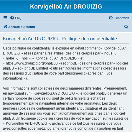
Korvigelloù An DROUIZIG
FAQ
Connexion
R
Accueil du forum
e
Korvigelloù An DROUIZIG - Politique de confidentialité
c
h
Cette politique de confidentialité explique en détail comment « Korvigelloù An
DROUIZIG » et ses partenaires affiliés (désignés ci-après par « nous »,
e
« notre », « nos », « Korvigelloù An DROUIZIG » et
r
« https://www.drouizig.org/phpBB3 ») et phpBB (désigné ci-après par « logiciel
phpBB » et « phpBB Limited ») utilisent toutes les informations collectées lors
c
des sessions d’utilisation de votre part (désignées ci-après par « vos
h
informations »).
e
Vos informations sont collectées de deux manières différentes. Premièrement,
r
en naviguant sur « Korvigelloù An DROUIZIG », le logiciel phpBB génèrera un
certain nombre de cookies qui sont de petits fichiers téléchargés
temporairement par le navigateur internet de votre ordinateur. Les deux
premiers cookies ne contiennent qu’un identifiant utilisateur et un identifiant
anonyme de session qui vous sont automatiquement assignés par le logiciel
phpBB. Un troisième cookie sera créé lors de votre navigation sur les sujets de
« Korvigelloù An DROUIZIG », archivant de ce fait tous les sujets que vous
avez consultés et permettant d’améliorer votre confort de navigation en tant