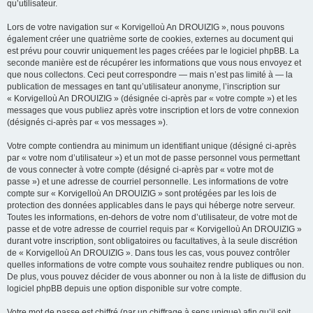
qu’utilisateur.
Lors de votre navigation sur « Korvigelloù An DROUIZIG », nous pouvons
également créer une quatrième sorte de cookies, externes au document qui
est prévu pour couvrir uniquement les pages créées par le logiciel phpBB. La
seconde manière est de récupérer les informations que vous nous envoyez et
que nous collectons. Ceci peut correspondre — mais n’est pas limité à — la
publication de messages en tant qu’utilisateur anonyme, l’inscription sur
« Korvigelloù An DROUIZIG » (désignée ci-après par « votre compte ») et les
messages que vous publiez après votre inscription et lors de votre connexion
(désignés ci-après par « vos messages »).
Votre compte contiendra au minimum un identifiant unique (désigné ci-après
par « votre nom d’utilisateur ») et un mot de passe personnel vous permettant
de vous connecter à votre compte (désigné ci-après par « votre mot de
passe ») et une adresse de courriel personnelle. Les informations de votre
compte sur « Korvigelloù An DROUIZIG » sont protégées par les lois de
protection des données applicables dans le pays qui héberge notre serveur.
Toutes les informations, en-dehors de votre nom d’utilisateur, de votre mot de
passe et de votre adresse de courriel requis par « Korvigelloù An DROUIZIG »
durant votre inscription, sont obligatoires ou facultatives, à la seule discrétion
de « Korvigelloù An DROUIZIG ». Dans tous les cas, vous pouvez contrôler
quelles informations de votre compte vous souhaitez rendre publiques ou non.
De plus, vous pouvez décider de vous abonner ou non à la liste de diffusion du
logiciel phpBB depuis une option disponible sur votre compte.
Votre mot de passe est chiffré (par un chiffrage à sens unique) afin qu’il soit