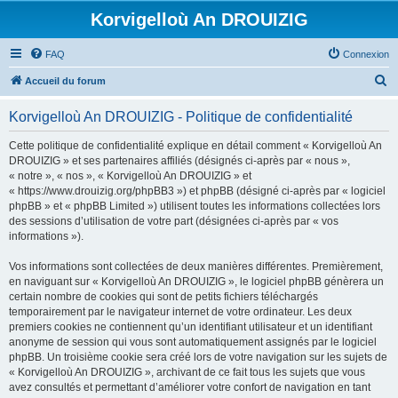
Korvigelloù An DROUIZIG
FAQ
Connexion
R
Accueil du forum
e
Korvigelloù An DROUIZIG - Politique de confidentialité
c
h
Cette politique de confidentialité explique en détail comment « Korvigelloù An
DROUIZIG » et ses partenaires affiliés (désignés ci-après par « nous »,
e
« notre », « nos », « Korvigelloù An DROUIZIG » et
r
« https://www.drouizig.org/phpBB3 ») et phpBB (désigné ci-après par « logiciel
phpBB » et « phpBB Limited ») utilisent toutes les informations collectées lors
c
des sessions d’utilisation de votre part (désignées ci-après par « vos
h
informations »).
e
Vos informations sont collectées de deux manières différentes. Premièrement,
r
en naviguant sur « Korvigelloù An DROUIZIG », le logiciel phpBB génèrera un
certain nombre de cookies qui sont de petits fichiers téléchargés
temporairement par le navigateur internet de votre ordinateur. Les deux
premiers cookies ne contiennent qu’un identifiant utilisateur et un identifiant
anonyme de session qui vous sont automatiquement assignés par le logiciel
phpBB. Un troisième cookie sera créé lors de votre navigation sur les sujets de
« Korvigelloù An DROUIZIG », archivant de ce fait tous les sujets que vous
avez consultés et permettant d’améliorer votre confort de navigation en tant