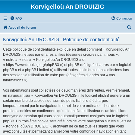
Korvigelloù An DROUIZIG
FAQ
Connexion
R
Accueil du forum
e
Korvigelloù An DROUIZIG - Politique de confidentialité
c
h
Cette politique de confidentialité explique en détail comment « Korvigelloù An
DROUIZIG » et ses partenaires affiliés (désignés ci-après par « nous »,
e
« notre », « nos », « Korvigelloù An DROUIZIG » et
r
« https://www.drouizig.org/phpBB3 ») et phpBB (désigné ci-après par « logiciel
phpBB » et « phpBB Limited ») utilisent toutes les informations collectées lors
c
des sessions d’utilisation de votre part (désignées ci-après par « vos
h
informations »).
e
Vos informations sont collectées de deux manières différentes. Premièrement,
r
en naviguant sur « Korvigelloù An DROUIZIG », le logiciel phpBB génèrera un
certain nombre de cookies qui sont de petits fichiers téléchargés
temporairement par le navigateur internet de votre ordinateur. Les deux
premiers cookies ne contiennent qu’un identifiant utilisateur et un identifiant
anonyme de session qui vous sont automatiquement assignés par le logiciel
phpBB. Un troisième cookie sera créé lors de votre navigation sur les sujets de
« Korvigelloù An DROUIZIG », archivant de ce fait tous les sujets que vous
avez consultés et permettant d’améliorer votre confort de navigation en tant