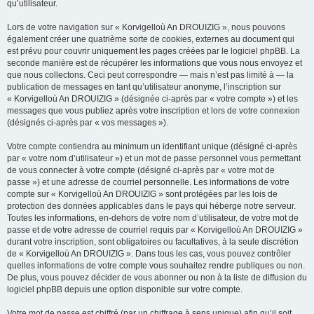
qu’utilisateur.
Lors de votre navigation sur « Korvigelloù An DROUIZIG », nous pouvons
également créer une quatrième sorte de cookies, externes au document qui
est prévu pour couvrir uniquement les pages créées par le logiciel phpBB. La
seconde manière est de récupérer les informations que vous nous envoyez et
que nous collectons. Ceci peut correspondre — mais n’est pas limité à — la
publication de messages en tant qu’utilisateur anonyme, l’inscription sur
« Korvigelloù An DROUIZIG » (désignée ci-après par « votre compte ») et les
messages que vous publiez après votre inscription et lors de votre connexion
(désignés ci-après par « vos messages »).
Votre compte contiendra au minimum un identifiant unique (désigné ci-après
par « votre nom d’utilisateur ») et un mot de passe personnel vous permettant
de vous connecter à votre compte (désigné ci-après par « votre mot de
passe ») et une adresse de courriel personnelle. Les informations de votre
compte sur « Korvigelloù An DROUIZIG » sont protégées par les lois de
protection des données applicables dans le pays qui héberge notre serveur.
Toutes les informations, en-dehors de votre nom d’utilisateur, de votre mot de
passe et de votre adresse de courriel requis par « Korvigelloù An DROUIZIG »
durant votre inscription, sont obligatoires ou facultatives, à la seule discrétion
de « Korvigelloù An DROUIZIG ». Dans tous les cas, vous pouvez contrôler
quelles informations de votre compte vous souhaitez rendre publiques ou non.
De plus, vous pouvez décider de vous abonner ou non à la liste de diffusion du
logiciel phpBB depuis une option disponible sur votre compte.
Votre mot de passe est chiffré (par un chiffrage à sens unique) afin qu’il soit