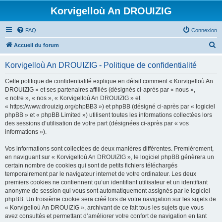
Korvigelloù An DROUIZIG
FAQ
Connexion
R
Accueil du forum
e
Korvigelloù An DROUIZIG - Politique de confidentialité
c
h
Cette politique de confidentialité explique en détail comment « Korvigelloù An
DROUIZIG » et ses partenaires affiliés (désignés ci-après par « nous »,
e
« notre », « nos », « Korvigelloù An DROUIZIG » et
r
« https://www.drouizig.org/phpBB3 ») et phpBB (désigné ci-après par « logiciel
phpBB » et « phpBB Limited ») utilisent toutes les informations collectées lors
c
des sessions d’utilisation de votre part (désignées ci-après par « vos
h
informations »).
e
Vos informations sont collectées de deux manières différentes. Premièrement,
r
en naviguant sur « Korvigelloù An DROUIZIG », le logiciel phpBB génèrera un
certain nombre de cookies qui sont de petits fichiers téléchargés
temporairement par le navigateur internet de votre ordinateur. Les deux
premiers cookies ne contiennent qu’un identifiant utilisateur et un identifiant
anonyme de session qui vous sont automatiquement assignés par le logiciel
phpBB. Un troisième cookie sera créé lors de votre navigation sur les sujets de
« Korvigelloù An DROUIZIG », archivant de ce fait tous les sujets que vous
avez consultés et permettant d’améliorer votre confort de navigation en tant