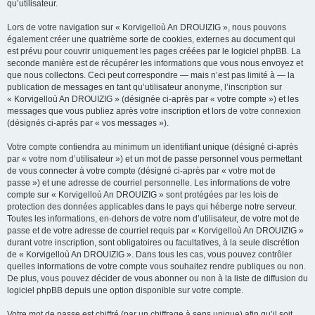
qu’utilisateur.
Lors de votre navigation sur « Korvigelloù An DROUIZIG », nous pouvons
également créer une quatrième sorte de cookies, externes au document qui
est prévu pour couvrir uniquement les pages créées par le logiciel phpBB. La
seconde manière est de récupérer les informations que vous nous envoyez et
que nous collectons. Ceci peut correspondre — mais n’est pas limité à — la
publication de messages en tant qu’utilisateur anonyme, l’inscription sur
« Korvigelloù An DROUIZIG » (désignée ci-après par « votre compte ») et les
messages que vous publiez après votre inscription et lors de votre connexion
(désignés ci-après par « vos messages »).
Votre compte contiendra au minimum un identifiant unique (désigné ci-après
par « votre nom d’utilisateur ») et un mot de passe personnel vous permettant
de vous connecter à votre compte (désigné ci-après par « votre mot de
passe ») et une adresse de courriel personnelle. Les informations de votre
compte sur « Korvigelloù An DROUIZIG » sont protégées par les lois de
protection des données applicables dans le pays qui héberge notre serveur.
Toutes les informations, en-dehors de votre nom d’utilisateur, de votre mot de
passe et de votre adresse de courriel requis par « Korvigelloù An DROUIZIG »
durant votre inscription, sont obligatoires ou facultatives, à la seule discrétion
de « Korvigelloù An DROUIZIG ». Dans tous les cas, vous pouvez contrôler
quelles informations de votre compte vous souhaitez rendre publiques ou non.
De plus, vous pouvez décider de vous abonner ou non à la liste de diffusion du
logiciel phpBB depuis une option disponible sur votre compte.
Votre mot de passe est chiffré (par un chiffrage à sens unique) afin qu’il soit