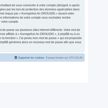
ermettant de vous connecter à votre compte (désigné ci-après
gées par les lois de protection des données applicables dans
rriel requis par « Korvigelloù An DROUIZIG » durant votre
lles informations de votre compte vous souhaitez rendre
r votre compte.
 de passe sur plusieurs sites internet différents. Votre mot de
nne affiliée à « Korvigelloù An DROUIZIG », à phpBB ou à un
er la fonction « J’ai perdu mon mot de passe » qui est proposée
ciel phpBB générera alors un nouveau mot de passe afin que vous
Supprimer les cookies
Fuseau horaire sur
UTC+01:00