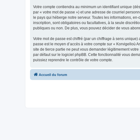
Votre compte contiendra au minimum un identifiant unique (dés
par « votre mot de passe ») et une adresse de courriel person
le pays qui héberge notre serveur. Toutes les informations, en-
inscription, sont obligatoires ou facultatives, à la seule disc
publiques ou non. De plus, vous pouvez décider de vous abonner
Votre mot de passe est chiffré (par un chiffrage à sens unique) 
passe est le moyen d’accès à votre compte sur « Korvigelloù 
site de tierce partie ne peut vous demander légitimement votre
par défaut sur le logiciel phpBB. Cette fonctionnalité vous dem
puissiez reprendre le contrôle de votre compte.
Accueil du forum