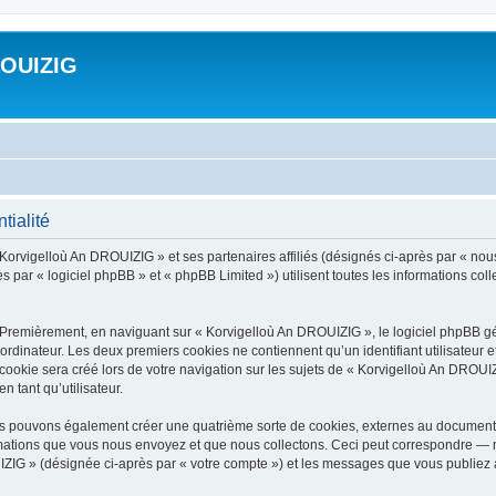
ROUIZIG
tialité
 Korvigelloù An DROUIZIG » et ses partenaires affiliés (désignés ci-après par « nou
par « logiciel phpBB » et « phpBB Limited ») utilisent toutes les informations colle
 Premièrement, en naviguant sur « Korvigelloù An DROUIZIG », le logiciel phpBB gén
ordinateur. Les deux premiers cookies ne contiennent qu’un identifiant utilisateur 
okie sera créé lors de votre navigation sur les sujets de « Korvigelloù An DROUIZI
n tant qu’utilisateur.
us pouvons également créer une quatrième sorte de cookies, externes au document 
mations que vous nous envoyez et que nous collectons. Ceci peut correspondre — m
IZIG » (désignée ci-après par « votre compte ») et les messages que vous publiez ap