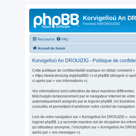
Korvigelloù An D
Foromoù KERZROUIZIG
Raccourcis
FAQ
Accueil du forum
Korvigelloù An DROUIZIG - Politique de confiden
Cette politique de confidentialité explique en détail comment «
« https://www.drouizig.org/phpBB3 ») et phpBB (désigné ci-après 
ci-après par « vos informations »).
Vos informations sont collectées de deux manières différentes.
téléchargés temporairement par le navigateur internet de votre 
automatiquement assignés par le logiciel phpBB. Un troisième co
consultés et permettant d’améliorer votre confort de navigation e
Lors de votre navigation sur « Korvigelloù An DROUIZIG », no
logiciel phpBB. La seconde manière est de récupérer les infor
qu’utilisateur anonyme, l’inscription sur « Korvigelloù An DROU
après par « vos messages »).