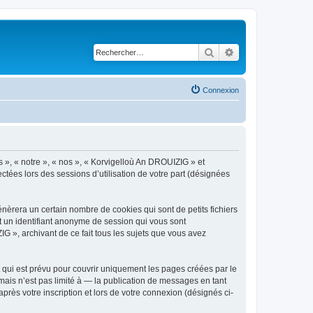
Rechercher
Recherche avancé
Connexion
s », « notre », « nos », « Korvigelloù An DROUIZIG » et
ctées lors des sessions d’utilisation de votre part (désignées
èrera un certain nombre de cookies qui sont de petits fichiers
et un identifiant anonyme de session qui vous sont
G », archivant de ce fait tous les sujets que vous avez
qui est prévu pour couvrir uniquement les pages créées par le
ais n’est pas limité à — la publication de messages en tant
rès votre inscription et lors de votre connexion (désignés ci-