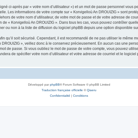
igné ci-après par « votre nom d’utilisateur ») et un mot de passe personnel vous p
nelle. Les informations de votre compte sur « Korvigelloù An DROUIZIG » sont proté
dehors de votre nom d’utilisateur, de votre mot de passe et de votre adresse de cou
rétion de « Korvigelloù An DROUIZIG ». Dans tous les cas, vous pouvez contrôler que
 ou non à la liste de diffusion du logiciel phpBB depuis une option disponible su
afin qu’il soit sécurisé. Cependant, il est recommandé de ne pas utiliser le même mot
An DROUIZIG », veillez donc à le conservez précieusement. En aucun cas une perso
 mot de passe. Si vous oubliez le mot de passe de votre compte, vous pouvez utilis
andera de spécifier votre nom d’utilisateur et votre adresse de courriel et le logi
Développé par
phpBB
® Forum Software © phpBB Limited
Traduction française officielle
©
Qiaeru
Confidentialité
|
Conditions