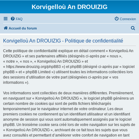
Korvigelloù An DROUIZIG
FAQ
Connexion
R
Accueil du forum
e
Korvigelloù An DROUIZIG - Politique de confidentialité
c
h
Cette politique de confidentialité explique en détail comment « Korvigelloù An
DROUIZIG » et ses partenaires affiliés (désignés ci-après par « nous »,
e
« notre », « nos », « Korvigelloù An DROUIZIG » et
r
« https://www.drouizig.org/phpBB3 ») et phpBB (désigné ci-après par « logiciel
phpBB » et « phpBB Limited ») utilisent toutes les informations collectées lors
c
des sessions d’utilisation de votre part (désignées ci-après par « vos
h
informations »).
e
Vos informations sont collectées de deux manières différentes. Premièrement,
r
en naviguant sur « Korvigelloù An DROUIZIG », le logiciel phpBB génèrera un
certain nombre de cookies qui sont de petits fichiers téléchargés
temporairement par le navigateur internet de votre ordinateur. Les deux
premiers cookies ne contiennent qu’un identifiant utilisateur et un identifiant
anonyme de session qui vous sont automatiquement assignés par le logiciel
phpBB. Un troisième cookie sera créé lors de votre navigation sur les sujets de
« Korvigelloù An DROUIZIG », archivant de ce fait tous les sujets que vous
avez consultés et permettant d’améliorer votre confort de navigation en tant