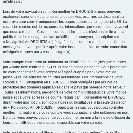
qu’utilisateur.
Lors de votre navigation sur « Korvigelloù An DROUIZIG », nous pouvons
également créer une quatrième sorte de cookies, externes au document qui
est prévu pour couvrir uniquement les pages créées par le logiciel phpBB. La
seconde manière est de récupérer les informations que vous nous envoyez et
que nous collectons. Ceci peut correspondre — mais n’est pas limité à — la
publication de messages en tant qu’utilisateur anonyme, l’inscription sur
« Korvigelloù An DROUIZIG » (désignée ci-après par « votre compte ») et les
messages que vous publiez après votre inscription et lors de votre connexion
(désignés ci-après par « vos messages »).
Votre compte contiendra au minimum un identifiant unique (désigné ci-après
par « votre nom d’utilisateur ») et un mot de passe personnel vous permettant
de vous connecter à votre compte (désigné ci-après par « votre mot de
passe ») et une adresse de courriel personnelle. Les informations de votre
compte sur « Korvigelloù An DROUIZIG » sont protégées par les lois de
protection des données applicables dans le pays qui héberge notre serveur.
Toutes les informations, en-dehors de votre nom d’utilisateur, de votre mot de
passe et de votre adresse de courriel requis par « Korvigelloù An DROUIZIG »
durant votre inscription, sont obligatoires ou facultatives, à la seule discrétion
de « Korvigelloù An DROUIZIG ». Dans tous les cas, vous pouvez contrôler
quelles informations de votre compte vous souhaitez rendre publiques ou non.
De plus, vous pouvez décider de vous abonner ou non à la liste de diffusion du
logiciel phpBB depuis une option disponible sur votre compte.
Votre mot de passe est chiffré (par un chiffrage à sens unique) afin qu’il soit