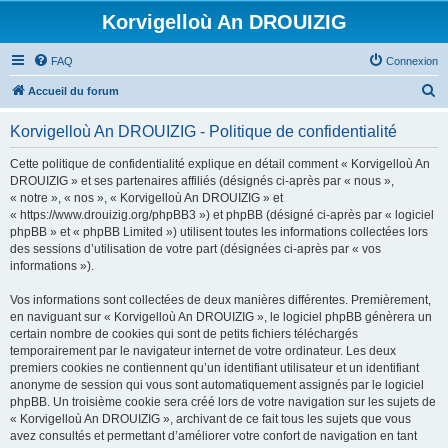
Korvigelloù An DROUIZIG
FAQ
Connexion
R
Accueil du forum
e
Korvigelloù An DROUIZIG - Politique de confidentialité
c
h
Cette politique de confidentialité explique en détail comment « Korvigelloù An
DROUIZIG » et ses partenaires affiliés (désignés ci-après par « nous »,
e
« notre », « nos », « Korvigelloù An DROUIZIG » et
r
« https://www.drouizig.org/phpBB3 ») et phpBB (désigné ci-après par « logiciel
phpBB » et « phpBB Limited ») utilisent toutes les informations collectées lors
c
des sessions d’utilisation de votre part (désignées ci-après par « vos
h
informations »).
e
Vos informations sont collectées de deux manières différentes. Premièrement,
r
en naviguant sur « Korvigelloù An DROUIZIG », le logiciel phpBB génèrera un
certain nombre de cookies qui sont de petits fichiers téléchargés
temporairement par le navigateur internet de votre ordinateur. Les deux
premiers cookies ne contiennent qu’un identifiant utilisateur et un identifiant
anonyme de session qui vous sont automatiquement assignés par le logiciel
phpBB. Un troisième cookie sera créé lors de votre navigation sur les sujets de
« Korvigelloù An DROUIZIG », archivant de ce fait tous les sujets que vous
avez consultés et permettant d’améliorer votre confort de navigation en tant