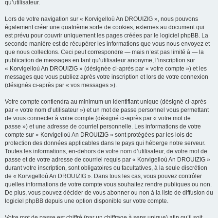
qu’utilisateur.
Lors de votre navigation sur « Korvigelloù An DROUIZIG », nous pouvons
également créer une quatrième sorte de cookies, externes au document qui
est prévu pour couvrir uniquement les pages créées par le logiciel phpBB. La
seconde manière est de récupérer les informations que vous nous envoyez et
que nous collectons. Ceci peut correspondre — mais n’est pas limité à — la
publication de messages en tant qu’utilisateur anonyme, l’inscription sur
« Korvigelloù An DROUIZIG » (désignée ci-après par « votre compte ») et les
messages que vous publiez après votre inscription et lors de votre connexion
(désignés ci-après par « vos messages »).
Votre compte contiendra au minimum un identifiant unique (désigné ci-après
par « votre nom d’utilisateur ») et un mot de passe personnel vous permettant
de vous connecter à votre compte (désigné ci-après par « votre mot de
passe ») et une adresse de courriel personnelle. Les informations de votre
compte sur « Korvigelloù An DROUIZIG » sont protégées par les lois de
protection des données applicables dans le pays qui héberge notre serveur.
Toutes les informations, en-dehors de votre nom d’utilisateur, de votre mot de
passe et de votre adresse de courriel requis par « Korvigelloù An DROUIZIG »
durant votre inscription, sont obligatoires ou facultatives, à la seule discrétion
de « Korvigelloù An DROUIZIG ». Dans tous les cas, vous pouvez contrôler
quelles informations de votre compte vous souhaitez rendre publiques ou non.
De plus, vous pouvez décider de vous abonner ou non à la liste de diffusion du
logiciel phpBB depuis une option disponible sur votre compte.
Votre mot de passe est chiffré (par un chiffrage à sens unique) afin qu’il soit