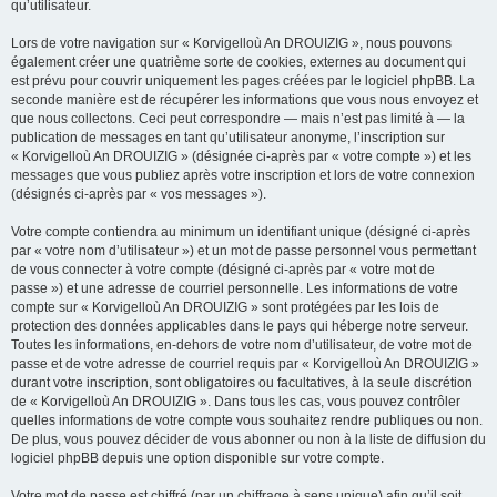
qu’utilisateur.
Lors de votre navigation sur « Korvigelloù An DROUIZIG », nous pouvons
également créer une quatrième sorte de cookies, externes au document qui
est prévu pour couvrir uniquement les pages créées par le logiciel phpBB. La
seconde manière est de récupérer les informations que vous nous envoyez et
que nous collectons. Ceci peut correspondre — mais n’est pas limité à — la
publication de messages en tant qu’utilisateur anonyme, l’inscription sur
« Korvigelloù An DROUIZIG » (désignée ci-après par « votre compte ») et les
messages que vous publiez après votre inscription et lors de votre connexion
(désignés ci-après par « vos messages »).
Votre compte contiendra au minimum un identifiant unique (désigné ci-après
par « votre nom d’utilisateur ») et un mot de passe personnel vous permettant
de vous connecter à votre compte (désigné ci-après par « votre mot de
passe ») et une adresse de courriel personnelle. Les informations de votre
compte sur « Korvigelloù An DROUIZIG » sont protégées par les lois de
protection des données applicables dans le pays qui héberge notre serveur.
Toutes les informations, en-dehors de votre nom d’utilisateur, de votre mot de
passe et de votre adresse de courriel requis par « Korvigelloù An DROUIZIG »
durant votre inscription, sont obligatoires ou facultatives, à la seule discrétion
de « Korvigelloù An DROUIZIG ». Dans tous les cas, vous pouvez contrôler
quelles informations de votre compte vous souhaitez rendre publiques ou non.
De plus, vous pouvez décider de vous abonner ou non à la liste de diffusion du
logiciel phpBB depuis une option disponible sur votre compte.
Votre mot de passe est chiffré (par un chiffrage à sens unique) afin qu’il soit