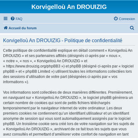
Korvigelloù An DROUIZIG
FAQ
Connexion
R
Accueil du forum
e
Korvigelloù An DROUIZIG - Politique de confidentialité
c
h
Cette politique de confidentialité explique en détail comment « Korvigelloù An
DROUIZIG » et ses partenaires affiliés (désignés ci-après par « nous »,
e
« notre », « nos », « Korvigelloù An DROUIZIG » et
r
« https://www.drouizig.org/phpBB3 ») et phpBB (désigné ci-après par « logiciel
phpBB » et « phpBB Limited ») utilisent toutes les informations collectées lors
c
des sessions d’utilisation de votre part (désignées ci-après par « vos
h
informations »).
e
Vos informations sont collectées de deux manières différentes. Premièrement,
r
en naviguant sur « Korvigelloù An DROUIZIG », le logiciel phpBB génèrera un
certain nombre de cookies qui sont de petits fichiers téléchargés
temporairement par le navigateur internet de votre ordinateur. Les deux
premiers cookies ne contiennent qu’un identifiant utilisateur et un identifiant
anonyme de session qui vous sont automatiquement assignés par le logiciel
phpBB. Un troisième cookie sera créé lors de votre navigation sur les sujets de
« Korvigelloù An DROUIZIG », archivant de ce fait tous les sujets que vous
avez consultés et permettant d’améliorer votre confort de navigation en tant