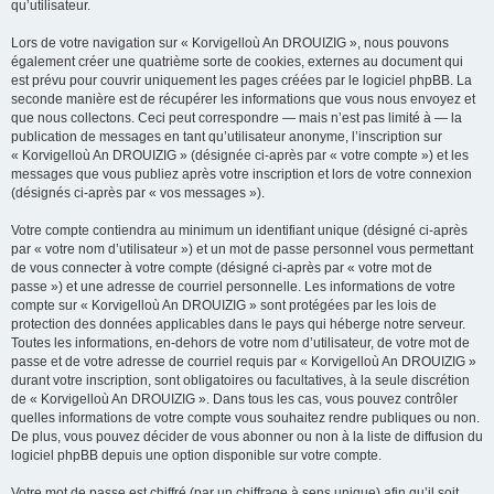
qu’utilisateur.
Lors de votre navigation sur « Korvigelloù An DROUIZIG », nous pouvons
également créer une quatrième sorte de cookies, externes au document qui
est prévu pour couvrir uniquement les pages créées par le logiciel phpBB. La
seconde manière est de récupérer les informations que vous nous envoyez et
que nous collectons. Ceci peut correspondre — mais n’est pas limité à — la
publication de messages en tant qu’utilisateur anonyme, l’inscription sur
« Korvigelloù An DROUIZIG » (désignée ci-après par « votre compte ») et les
messages que vous publiez après votre inscription et lors de votre connexion
(désignés ci-après par « vos messages »).
Votre compte contiendra au minimum un identifiant unique (désigné ci-après
par « votre nom d’utilisateur ») et un mot de passe personnel vous permettant
de vous connecter à votre compte (désigné ci-après par « votre mot de
passe ») et une adresse de courriel personnelle. Les informations de votre
compte sur « Korvigelloù An DROUIZIG » sont protégées par les lois de
protection des données applicables dans le pays qui héberge notre serveur.
Toutes les informations, en-dehors de votre nom d’utilisateur, de votre mot de
passe et de votre adresse de courriel requis par « Korvigelloù An DROUIZIG »
durant votre inscription, sont obligatoires ou facultatives, à la seule discrétion
de « Korvigelloù An DROUIZIG ». Dans tous les cas, vous pouvez contrôler
quelles informations de votre compte vous souhaitez rendre publiques ou non.
De plus, vous pouvez décider de vous abonner ou non à la liste de diffusion du
logiciel phpBB depuis une option disponible sur votre compte.
Votre mot de passe est chiffré (par un chiffrage à sens unique) afin qu’il soit