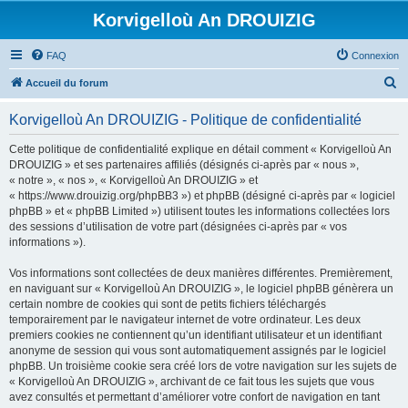
Korvigelloù An DROUIZIG
FAQ
Connexion
R
Accueil du forum
e
Korvigelloù An DROUIZIG - Politique de confidentialité
c
h
Cette politique de confidentialité explique en détail comment « Korvigelloù An
DROUIZIG » et ses partenaires affiliés (désignés ci-après par « nous »,
e
« notre », « nos », « Korvigelloù An DROUIZIG » et
r
« https://www.drouizig.org/phpBB3 ») et phpBB (désigné ci-après par « logiciel
phpBB » et « phpBB Limited ») utilisent toutes les informations collectées lors
c
des sessions d’utilisation de votre part (désignées ci-après par « vos
h
informations »).
e
Vos informations sont collectées de deux manières différentes. Premièrement,
r
en naviguant sur « Korvigelloù An DROUIZIG », le logiciel phpBB génèrera un
certain nombre de cookies qui sont de petits fichiers téléchargés
temporairement par le navigateur internet de votre ordinateur. Les deux
premiers cookies ne contiennent qu’un identifiant utilisateur et un identifiant
anonyme de session qui vous sont automatiquement assignés par le logiciel
phpBB. Un troisième cookie sera créé lors de votre navigation sur les sujets de
« Korvigelloù An DROUIZIG », archivant de ce fait tous les sujets que vous
avez consultés et permettant d’améliorer votre confort de navigation en tant