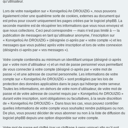
qu’utilisateur.
Lors de votre navigation sur « Korvigelloù An DROUIZIG », nous pouvons
également créer une quatrième sorte de cookies, externes au document qui
est prévu pour couvrir uniquement les pages créées par le logiciel phpBB. La
seconde manière est de récupérer les informations que vous nous envoyez et
que nous collectons. Ceci peut correspondre — mais n’est pas limité à — la
publication de messages en tant qu’utilisateur anonyme, l’inscription sur
« Korvigelloù An DROUIZIG » (désignée ci-après par « votre compte ») et les
messages que vous publiez après votre inscription et lors de votre connexion
(désignés ci-après par « vos messages »).
Votre compte contiendra au minimum un identifiant unique (désigné ci-après
par « votre nom d’utilisateur ») et un mot de passe personnel vous permettant
de vous connecter à votre compte (désigné ci-après par « votre mot de
passe ») et une adresse de courriel personnelle. Les informations de votre
compte sur « Korvigelloù An DROUIZIG » sont protégées par les lois de
protection des données applicables dans le pays qui héberge notre serveur.
Toutes les informations, en-dehors de votre nom d’utilisateur, de votre mot de
passe et de votre adresse de courriel requis par « Korvigelloù An DROUIZIG »
durant votre inscription, sont obligatoires ou facultatives, à la seule discrétion
de « Korvigelloù An DROUIZIG ». Dans tous les cas, vous pouvez contrôler
quelles informations de votre compte vous souhaitez rendre publiques ou non.
De plus, vous pouvez décider de vous abonner ou non à la liste de diffusion du
logiciel phpBB depuis une option disponible sur votre compte.
Votre mot de passe est chiffré (par un chiffrage à sens unique) afin qu’il soit