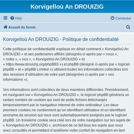
Korvigelloù An DROUIZIG
FAQ
Connexion
R
Accueil du forum
e
Korvigelloù An DROUIZIG - Politique de confidentialité
c
h
Cette politique de confidentialité explique en détail comment « Korvigelloù An
DROUIZIG » et ses partenaires affiliés (désignés ci-après par « nous »,
e
« notre », « nos », « Korvigelloù An DROUIZIG » et
r
« https://www.drouizig.org/phpBB3 ») et phpBB (désigné ci-après par « logiciel
phpBB » et « phpBB Limited ») utilisent toutes les informations collectées lors
c
des sessions d’utilisation de votre part (désignées ci-après par « vos
h
informations »).
e
Vos informations sont collectées de deux manières différentes. Premièrement,
r
en naviguant sur « Korvigelloù An DROUIZIG », le logiciel phpBB génèrera un
certain nombre de cookies qui sont de petits fichiers téléchargés
temporairement par le navigateur internet de votre ordinateur. Les deux
premiers cookies ne contiennent qu’un identifiant utilisateur et un identifiant
anonyme de session qui vous sont automatiquement assignés par le logiciel
phpBB. Un troisième cookie sera créé lors de votre navigation sur les sujets de
« Korvigelloù An DROUIZIG », archivant de ce fait tous les sujets que vous
avez consultés et permettant d’améliorer votre confort de navigation en tant