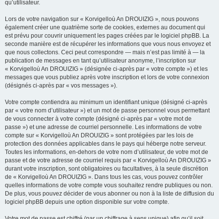
qu’utilisateur.
Lors de votre navigation sur « Korvigelloù An DROUIZIG », nous pouvons
également créer une quatrième sorte de cookies, externes au document qui
est prévu pour couvrir uniquement les pages créées par le logiciel phpBB. La
seconde manière est de récupérer les informations que vous nous envoyez et
que nous collectons. Ceci peut correspondre — mais n’est pas limité à — la
publication de messages en tant qu’utilisateur anonyme, l’inscription sur
« Korvigelloù An DROUIZIG » (désignée ci-après par « votre compte ») et les
messages que vous publiez après votre inscription et lors de votre connexion
(désignés ci-après par « vos messages »).
Votre compte contiendra au minimum un identifiant unique (désigné ci-après
par « votre nom d’utilisateur ») et un mot de passe personnel vous permettant
de vous connecter à votre compte (désigné ci-après par « votre mot de
passe ») et une adresse de courriel personnelle. Les informations de votre
compte sur « Korvigelloù An DROUIZIG » sont protégées par les lois de
protection des données applicables dans le pays qui héberge notre serveur.
Toutes les informations, en-dehors de votre nom d’utilisateur, de votre mot de
passe et de votre adresse de courriel requis par « Korvigelloù An DROUIZIG »
durant votre inscription, sont obligatoires ou facultatives, à la seule discrétion
de « Korvigelloù An DROUIZIG ». Dans tous les cas, vous pouvez contrôler
quelles informations de votre compte vous souhaitez rendre publiques ou non.
De plus, vous pouvez décider de vous abonner ou non à la liste de diffusion du
logiciel phpBB depuis une option disponible sur votre compte.
Votre mot de passe est chiffré (par un chiffrage à sens unique) afin qu’il soit