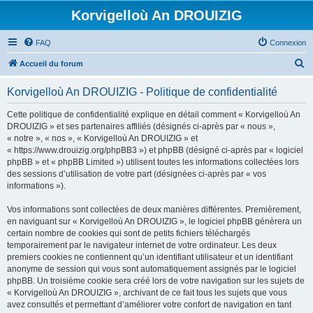
Korvigelloù An DROUIZIG
FAQ
Connexion
R
Accueil du forum
e
Korvigelloù An DROUIZIG - Politique de confidentialité
c
h
Cette politique de confidentialité explique en détail comment « Korvigelloù An
DROUIZIG » et ses partenaires affiliés (désignés ci-après par « nous »,
e
« notre », « nos », « Korvigelloù An DROUIZIG » et
r
« https://www.drouizig.org/phpBB3 ») et phpBB (désigné ci-après par « logiciel
phpBB » et « phpBB Limited ») utilisent toutes les informations collectées lors
c
des sessions d’utilisation de votre part (désignées ci-après par « vos
h
informations »).
e
Vos informations sont collectées de deux manières différentes. Premièrement,
r
en naviguant sur « Korvigelloù An DROUIZIG », le logiciel phpBB génèrera un
certain nombre de cookies qui sont de petits fichiers téléchargés
temporairement par le navigateur internet de votre ordinateur. Les deux
premiers cookies ne contiennent qu’un identifiant utilisateur et un identifiant
anonyme de session qui vous sont automatiquement assignés par le logiciel
phpBB. Un troisième cookie sera créé lors de votre navigation sur les sujets de
« Korvigelloù An DROUIZIG », archivant de ce fait tous les sujets que vous
avez consultés et permettant d’améliorer votre confort de navigation en tant