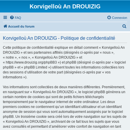
Korvigelloù An DROUIZIG
FAQ
Connexion
R
Accueil du forum
e
Korvigelloù An DROUIZIG - Politique de confidentialité
c
h
Cette politique de confidentialité explique en détail comment « Korvigelloù An
DROUIZIG » et ses partenaires affiliés (désignés ci-après par « nous »,
e
« notre », « nos », « Korvigelloù An DROUIZIG » et
r
« https://www.drouizig.org/phpBB3 ») et phpBB (désigné ci-après par « logiciel
phpBB » et « phpBB Limited ») utilisent toutes les informations collectées lors
c
des sessions d’utilisation de votre part (désignées ci-après par « vos
h
informations »).
e
Vos informations sont collectées de deux manières différentes. Premièrement,
r
en naviguant sur « Korvigelloù An DROUIZIG », le logiciel phpBB génèrera un
certain nombre de cookies qui sont de petits fichiers téléchargés
temporairement par le navigateur internet de votre ordinateur. Les deux
premiers cookies ne contiennent qu’un identifiant utilisateur et un identifiant
anonyme de session qui vous sont automatiquement assignés par le logiciel
phpBB. Un troisième cookie sera créé lors de votre navigation sur les sujets de
« Korvigelloù An DROUIZIG », archivant de ce fait tous les sujets que vous
avez consultés et permettant d’améliorer votre confort de navigation en tant