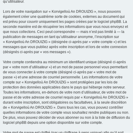
qu’utilisateur.
Lors de votre navigation sur « Korvigelloù An DROUIZIG », nous pouvons
également créer une quatrième sorte de cookies, externes au document qui
est prévu pour couvrir uniquement les pages créées par le logiciel phpBB. La
seconde manière est de récupérer les informations que vous nous envoyez et
que nous collectons. Ceci peut correspondre — mais n’est pas limité à — la
publication de messages en tant qu’utilisateur anonyme, l’inscription sur
« Korvigelloù An DROUIZIG » (désignée ci-après par « votre compte ») et les
messages que vous publiez après votre inscription et lors de votre connexion
(désignés ci-après par « vos messages »).
Votre compte contiendra au minimum un identifiant unique (désigné ci-après
par « votre nom d’utilisateur ») et un mot de passe personnel vous permettant
de vous connecter à votre compte (désigné ci-après par « votre mot de
passe ») et une adresse de courriel personnelle. Les informations de votre
compte sur « Korvigelloù An DROUIZIG » sont protégées par les lois de
protection des données applicables dans le pays qui héberge notre serveur.
Toutes les informations, en-dehors de votre nom d’utilisateur, de votre mot de
passe et de votre adresse de courriel requis par « Korvigelloù An DROUIZIG »
durant votre inscription, sont obligatoires ou facultatives, à la seule discrétion
de « Korvigelloù An DROUIZIG ». Dans tous les cas, vous pouvez contrôler
quelles informations de votre compte vous souhaitez rendre publiques ou non.
De plus, vous pouvez décider de vous abonner ou non à la liste de diffusion du
logiciel phpBB depuis une option disponible sur votre compte.
Votre mot de passe est chiffré (par un chiffrage à sens unique) afin qu’il soit