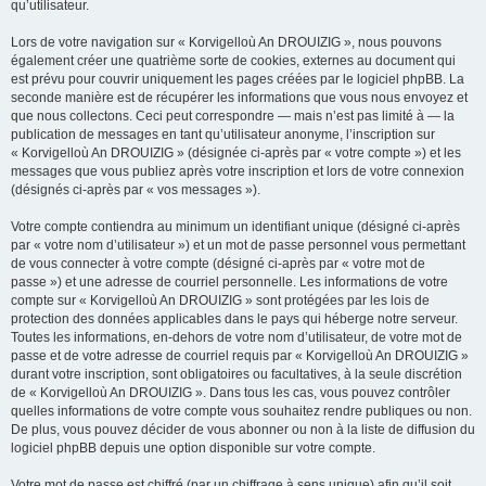
qu’utilisateur.
Lors de votre navigation sur « Korvigelloù An DROUIZIG », nous pouvons
également créer une quatrième sorte de cookies, externes au document qui
est prévu pour couvrir uniquement les pages créées par le logiciel phpBB. La
seconde manière est de récupérer les informations que vous nous envoyez et
que nous collectons. Ceci peut correspondre — mais n’est pas limité à — la
publication de messages en tant qu’utilisateur anonyme, l’inscription sur
« Korvigelloù An DROUIZIG » (désignée ci-après par « votre compte ») et les
messages que vous publiez après votre inscription et lors de votre connexion
(désignés ci-après par « vos messages »).
Votre compte contiendra au minimum un identifiant unique (désigné ci-après
par « votre nom d’utilisateur ») et un mot de passe personnel vous permettant
de vous connecter à votre compte (désigné ci-après par « votre mot de
passe ») et une adresse de courriel personnelle. Les informations de votre
compte sur « Korvigelloù An DROUIZIG » sont protégées par les lois de
protection des données applicables dans le pays qui héberge notre serveur.
Toutes les informations, en-dehors de votre nom d’utilisateur, de votre mot de
passe et de votre adresse de courriel requis par « Korvigelloù An DROUIZIG »
durant votre inscription, sont obligatoires ou facultatives, à la seule discrétion
de « Korvigelloù An DROUIZIG ». Dans tous les cas, vous pouvez contrôler
quelles informations de votre compte vous souhaitez rendre publiques ou non.
De plus, vous pouvez décider de vous abonner ou non à la liste de diffusion du
logiciel phpBB depuis une option disponible sur votre compte.
Votre mot de passe est chiffré (par un chiffrage à sens unique) afin qu’il soit