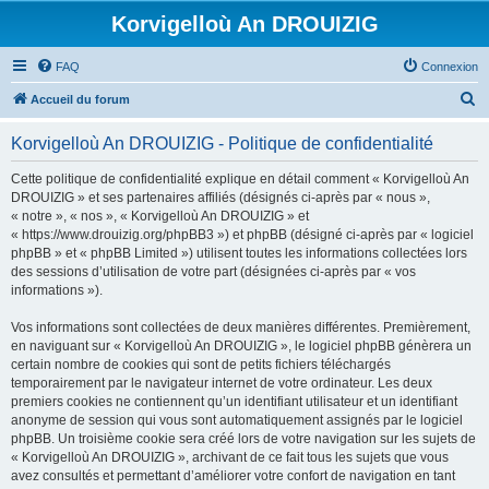
Korvigelloù An DROUIZIG
FAQ
Connexion
R
Accueil du forum
e
Korvigelloù An DROUIZIG - Politique de confidentialité
c
h
Cette politique de confidentialité explique en détail comment « Korvigelloù An
DROUIZIG » et ses partenaires affiliés (désignés ci-après par « nous »,
e
« notre », « nos », « Korvigelloù An DROUIZIG » et
r
« https://www.drouizig.org/phpBB3 ») et phpBB (désigné ci-après par « logiciel
phpBB » et « phpBB Limited ») utilisent toutes les informations collectées lors
c
des sessions d’utilisation de votre part (désignées ci-après par « vos
h
informations »).
e
Vos informations sont collectées de deux manières différentes. Premièrement,
r
en naviguant sur « Korvigelloù An DROUIZIG », le logiciel phpBB génèrera un
certain nombre de cookies qui sont de petits fichiers téléchargés
temporairement par le navigateur internet de votre ordinateur. Les deux
premiers cookies ne contiennent qu’un identifiant utilisateur et un identifiant
anonyme de session qui vous sont automatiquement assignés par le logiciel
phpBB. Un troisième cookie sera créé lors de votre navigation sur les sujets de
« Korvigelloù An DROUIZIG », archivant de ce fait tous les sujets que vous
avez consultés et permettant d’améliorer votre confort de navigation en tant