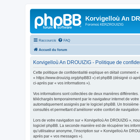
Korvigelloù An D
Foromoù KERZROUIZIG
Raccourcis
FAQ
Accueil du forum
Korvigelloù An DROUIZIG - Politique de confiden
Cette politique de confidentialité explique en détail comment «
« https://www.drouizig.org/phpBB3 ») et phpBB (désigné ci-après 
ci-après par « vos informations »).
Vos informations sont collectées de deux manières différentes.
téléchargés temporairement par le navigateur internet de votre 
automatiquement assignés par le logiciel phpBB. Un troisième co
consultés et permettant d’améliorer votre confort de navigation e
Lors de votre navigation sur « Korvigelloù An DROUIZIG », no
logiciel phpBB. La seconde manière est de récupérer les infor
qu’utilisateur anonyme, l’inscription sur « Korvigelloù An DROU
après par « vos messages »).