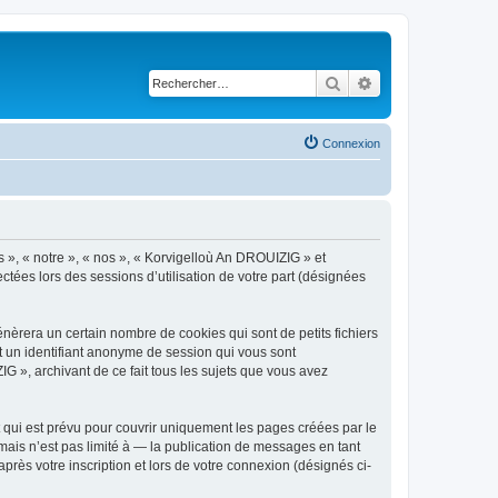
Rechercher
Recherche avancé
Connexion
s », « notre », « nos », « Korvigelloù An DROUIZIG » et
ctées lors des sessions d’utilisation de votre part (désignées
èrera un certain nombre de cookies qui sont de petits fichiers
et un identifiant anonyme de session qui vous sont
G », archivant de ce fait tous les sujets que vous avez
qui est prévu pour couvrir uniquement les pages créées par le
ais n’est pas limité à — la publication de messages en tant
rès votre inscription et lors de votre connexion (désignés ci-