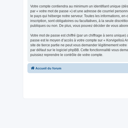
Votre compte contiendra au minimum un identifiant unique (dés
par « votre mot de passe ») et une adresse de courriel person
le pays qui héberge notre serveur. Toutes les informations, en-
inscription, sont obligatoires ou facultatives, à la seule disc
publiques ou non. De plus, vous pouvez décider de vous abonner
Votre mot de passe est chiffré (par un chiffrage à sens unique) 
passe est le moyen d’accès à votre compte sur « Korvigelloù 
site de tierce partie ne peut vous demander légitimement votre
par défaut sur le logiciel phpBB. Cette fonctionnalité vous dem
puissiez reprendre le contrôle de votre compte.
Accueil du forum