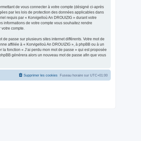
ermettant de vous connecter à votre compte (désigné ci-après
gées par les lois de protection des données applicables dans
rriel requis par « Korvigelloù An DROUIZIG » durant votre
lles informations de votre compte vous souhaitez rendre
r votre compte.
 de passe sur plusieurs sites internet différents. Votre mot de
nne affiliée à « Korvigelloù An DROUIZIG », à phpBB ou à un
er la fonction « J’ai perdu mon mot de passe » qui est proposée
ciel phpBB générera alors un nouveau mot de passe afin que vous
Supprimer les cookies
Fuseau horaire sur
UTC+01:00