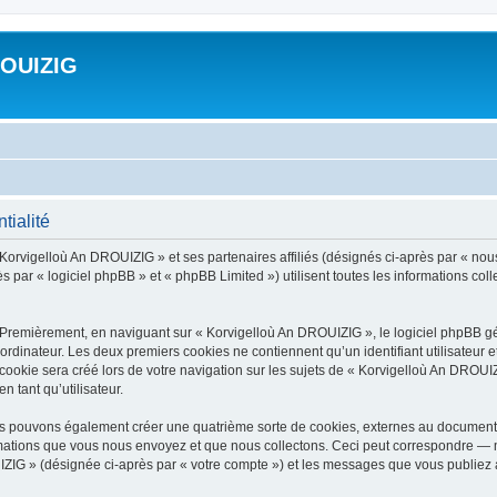
ROUIZIG
tialité
 Korvigelloù An DROUIZIG » et ses partenaires affiliés (désignés ci-après par « nou
par « logiciel phpBB » et « phpBB Limited ») utilisent toutes les informations colle
 Premièrement, en naviguant sur « Korvigelloù An DROUIZIG », le logiciel phpBB gén
ordinateur. Les deux premiers cookies ne contiennent qu’un identifiant utilisateur 
okie sera créé lors de votre navigation sur les sujets de « Korvigelloù An DROUIZI
n tant qu’utilisateur.
us pouvons également créer une quatrième sorte de cookies, externes au document 
mations que vous nous envoyez et que nous collectons. Ceci peut correspondre — m
IZIG » (désignée ci-après par « votre compte ») et les messages que vous publiez ap