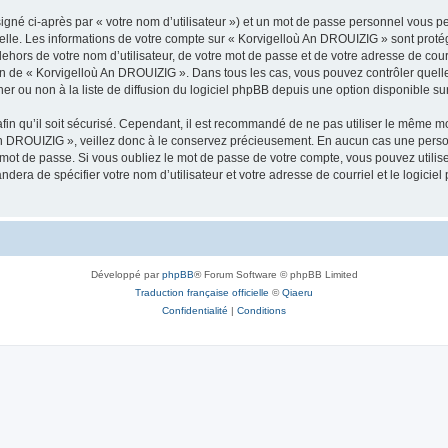
igné ci-après par « votre nom d’utilisateur ») et un mot de passe personnel vous p
nelle. Les informations de votre compte sur « Korvigelloù An DROUIZIG » sont proté
dehors de votre nom d’utilisateur, de votre mot de passe et de votre adresse de cou
rétion de « Korvigelloù An DROUIZIG ». Dans tous les cas, vous pouvez contrôler que
 ou non à la liste de diffusion du logiciel phpBB depuis une option disponible su
afin qu’il soit sécurisé. Cependant, il est recommandé de ne pas utiliser le même mot
An DROUIZIG », veillez donc à le conservez précieusement. En aucun cas une perso
 mot de passe. Si vous oubliez le mot de passe de votre compte, vous pouvez utilis
andera de spécifier votre nom d’utilisateur et votre adresse de courriel et le logi
Développé par
phpBB
® Forum Software © phpBB Limited
Traduction française officielle
©
Qiaeru
Confidentialité
|
Conditions