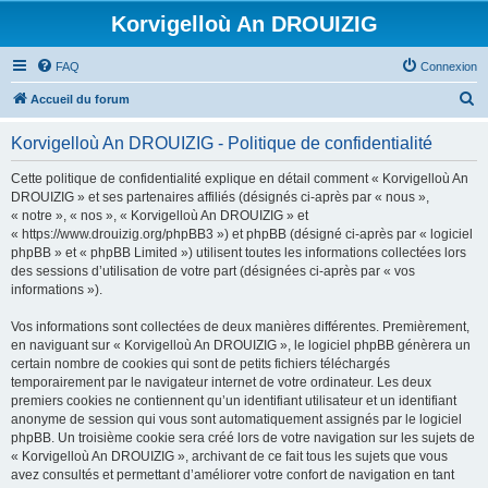
Korvigelloù An DROUIZIG
FAQ
Connexion
R
Accueil du forum
e
Korvigelloù An DROUIZIG - Politique de confidentialité
c
h
Cette politique de confidentialité explique en détail comment « Korvigelloù An
DROUIZIG » et ses partenaires affiliés (désignés ci-après par « nous »,
e
« notre », « nos », « Korvigelloù An DROUIZIG » et
r
« https://www.drouizig.org/phpBB3 ») et phpBB (désigné ci-après par « logiciel
phpBB » et « phpBB Limited ») utilisent toutes les informations collectées lors
c
des sessions d’utilisation de votre part (désignées ci-après par « vos
h
informations »).
e
Vos informations sont collectées de deux manières différentes. Premièrement,
r
en naviguant sur « Korvigelloù An DROUIZIG », le logiciel phpBB génèrera un
certain nombre de cookies qui sont de petits fichiers téléchargés
temporairement par le navigateur internet de votre ordinateur. Les deux
premiers cookies ne contiennent qu’un identifiant utilisateur et un identifiant
anonyme de session qui vous sont automatiquement assignés par le logiciel
phpBB. Un troisième cookie sera créé lors de votre navigation sur les sujets de
« Korvigelloù An DROUIZIG », archivant de ce fait tous les sujets que vous
avez consultés et permettant d’améliorer votre confort de navigation en tant