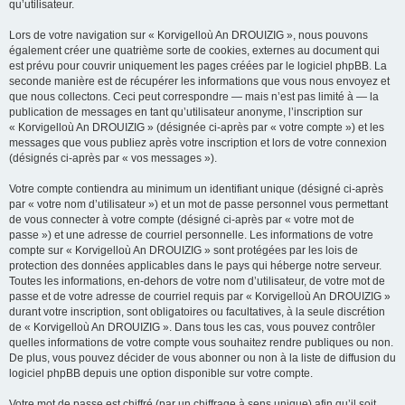
qu’utilisateur.
Lors de votre navigation sur « Korvigelloù An DROUIZIG », nous pouvons
également créer une quatrième sorte de cookies, externes au document qui
est prévu pour couvrir uniquement les pages créées par le logiciel phpBB. La
seconde manière est de récupérer les informations que vous nous envoyez et
que nous collectons. Ceci peut correspondre — mais n’est pas limité à — la
publication de messages en tant qu’utilisateur anonyme, l’inscription sur
« Korvigelloù An DROUIZIG » (désignée ci-après par « votre compte ») et les
messages que vous publiez après votre inscription et lors de votre connexion
(désignés ci-après par « vos messages »).
Votre compte contiendra au minimum un identifiant unique (désigné ci-après
par « votre nom d’utilisateur ») et un mot de passe personnel vous permettant
de vous connecter à votre compte (désigné ci-après par « votre mot de
passe ») et une adresse de courriel personnelle. Les informations de votre
compte sur « Korvigelloù An DROUIZIG » sont protégées par les lois de
protection des données applicables dans le pays qui héberge notre serveur.
Toutes les informations, en-dehors de votre nom d’utilisateur, de votre mot de
passe et de votre adresse de courriel requis par « Korvigelloù An DROUIZIG »
durant votre inscription, sont obligatoires ou facultatives, à la seule discrétion
de « Korvigelloù An DROUIZIG ». Dans tous les cas, vous pouvez contrôler
quelles informations de votre compte vous souhaitez rendre publiques ou non.
De plus, vous pouvez décider de vous abonner ou non à la liste de diffusion du
logiciel phpBB depuis une option disponible sur votre compte.
Votre mot de passe est chiffré (par un chiffrage à sens unique) afin qu’il soit