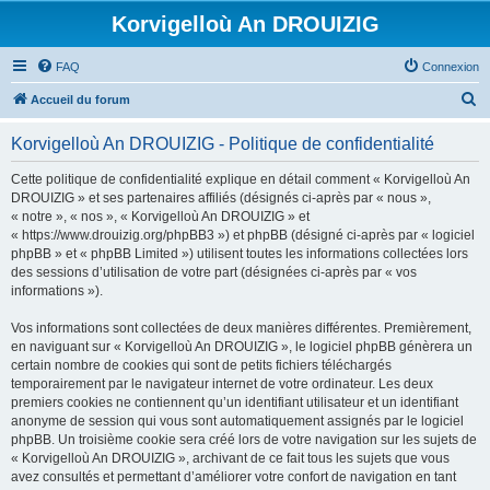
Korvigelloù An DROUIZIG
FAQ
Connexion
R
Accueil du forum
e
Korvigelloù An DROUIZIG - Politique de confidentialité
c
h
Cette politique de confidentialité explique en détail comment « Korvigelloù An
DROUIZIG » et ses partenaires affiliés (désignés ci-après par « nous »,
e
« notre », « nos », « Korvigelloù An DROUIZIG » et
r
« https://www.drouizig.org/phpBB3 ») et phpBB (désigné ci-après par « logiciel
phpBB » et « phpBB Limited ») utilisent toutes les informations collectées lors
c
des sessions d’utilisation de votre part (désignées ci-après par « vos
h
informations »).
e
Vos informations sont collectées de deux manières différentes. Premièrement,
r
en naviguant sur « Korvigelloù An DROUIZIG », le logiciel phpBB génèrera un
certain nombre de cookies qui sont de petits fichiers téléchargés
temporairement par le navigateur internet de votre ordinateur. Les deux
premiers cookies ne contiennent qu’un identifiant utilisateur et un identifiant
anonyme de session qui vous sont automatiquement assignés par le logiciel
phpBB. Un troisième cookie sera créé lors de votre navigation sur les sujets de
« Korvigelloù An DROUIZIG », archivant de ce fait tous les sujets que vous
avez consultés et permettant d’améliorer votre confort de navigation en tant