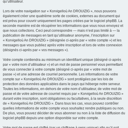
qu’utilisateur.
Lors de votre navigation sur « Korvigelloù An DROUIZIG », nous pouvons
également créer une quatrième sorte de cookies, externes au document qui
est prévu pour couvrir uniquement les pages créées par le logiciel phpBB. La
seconde manière est de récupérer les informations que vous nous envoyez et
que nous collectons. Ceci peut correspondre — mais n’est pas limité à — la
publication de messages en tant qu’utilisateur anonyme, l’inscription sur
« Korvigelloù An DROUIZIG » (désignée ci-après par « votre compte ») et les
messages que vous publiez après votre inscription et lors de votre connexion
(désignés ci-après par « vos messages »).
Votre compte contiendra au minimum un identifiant unique (désigné ci-après
par « votre nom d’utilisateur ») et un mot de passe personnel vous permettant
de vous connecter à votre compte (désigné ci-après par « votre mot de
passe ») et une adresse de courriel personnelle. Les informations de votre
compte sur « Korvigelloù An DROUIZIG » sont protégées par les lois de
protection des données applicables dans le pays qui héberge notre serveur.
Toutes les informations, en-dehors de votre nom d’utilisateur, de votre mot de
passe et de votre adresse de courriel requis par « Korvigelloù An DROUIZIG »
durant votre inscription, sont obligatoires ou facultatives, à la seule discrétion
de « Korvigelloù An DROUIZIG ». Dans tous les cas, vous pouvez contrôler
quelles informations de votre compte vous souhaitez rendre publiques ou non.
De plus, vous pouvez décider de vous abonner ou non à la liste de diffusion du
logiciel phpBB depuis une option disponible sur votre compte.
Votre mot de passe est chiffré (par un chiffrage à sens unique) afin qu’il soit