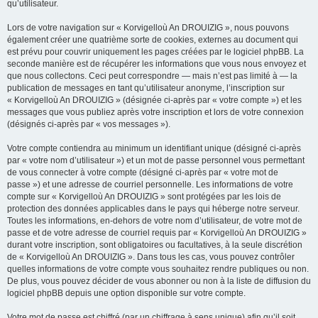
qu’utilisateur.
Lors de votre navigation sur « Korvigelloù An DROUIZIG », nous pouvons
également créer une quatrième sorte de cookies, externes au document qui
est prévu pour couvrir uniquement les pages créées par le logiciel phpBB. La
seconde manière est de récupérer les informations que vous nous envoyez et
que nous collectons. Ceci peut correspondre — mais n’est pas limité à — la
publication de messages en tant qu’utilisateur anonyme, l’inscription sur
« Korvigelloù An DROUIZIG » (désignée ci-après par « votre compte ») et les
messages que vous publiez après votre inscription et lors de votre connexion
(désignés ci-après par « vos messages »).
Votre compte contiendra au minimum un identifiant unique (désigné ci-après
par « votre nom d’utilisateur ») et un mot de passe personnel vous permettant
de vous connecter à votre compte (désigné ci-après par « votre mot de
passe ») et une adresse de courriel personnelle. Les informations de votre
compte sur « Korvigelloù An DROUIZIG » sont protégées par les lois de
protection des données applicables dans le pays qui héberge notre serveur.
Toutes les informations, en-dehors de votre nom d’utilisateur, de votre mot de
passe et de votre adresse de courriel requis par « Korvigelloù An DROUIZIG »
durant votre inscription, sont obligatoires ou facultatives, à la seule discrétion
de « Korvigelloù An DROUIZIG ». Dans tous les cas, vous pouvez contrôler
quelles informations de votre compte vous souhaitez rendre publiques ou non.
De plus, vous pouvez décider de vous abonner ou non à la liste de diffusion du
logiciel phpBB depuis une option disponible sur votre compte.
Votre mot de passe est chiffré (par un chiffrage à sens unique) afin qu’il soit