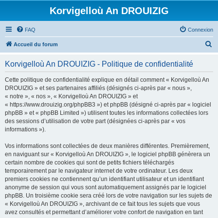
Korvigelloù An DROUIZIG
FAQ
Connexion
R
Accueil du forum
e
Korvigelloù An DROUIZIG - Politique de confidentialité
c
h
Cette politique de confidentialité explique en détail comment « Korvigelloù An
DROUIZIG » et ses partenaires affiliés (désignés ci-après par « nous »,
e
« notre », « nos », « Korvigelloù An DROUIZIG » et
r
« https://www.drouizig.org/phpBB3 ») et phpBB (désigné ci-après par « logiciel
phpBB » et « phpBB Limited ») utilisent toutes les informations collectées lors
c
des sessions d’utilisation de votre part (désignées ci-après par « vos
h
informations »).
e
Vos informations sont collectées de deux manières différentes. Premièrement,
r
en naviguant sur « Korvigelloù An DROUIZIG », le logiciel phpBB génèrera un
certain nombre de cookies qui sont de petits fichiers téléchargés
temporairement par le navigateur internet de votre ordinateur. Les deux
premiers cookies ne contiennent qu’un identifiant utilisateur et un identifiant
anonyme de session qui vous sont automatiquement assignés par le logiciel
phpBB. Un troisième cookie sera créé lors de votre navigation sur les sujets de
« Korvigelloù An DROUIZIG », archivant de ce fait tous les sujets que vous
avez consultés et permettant d’améliorer votre confort de navigation en tant