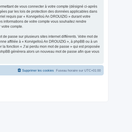
ermettant de vous connecter à votre compte (désigné ci-après
gées par les lois de protection des données applicables dans
rriel requis par « Korvigelloù An DROUIZIG » durant votre
lles informations de votre compte vous souhaitez rendre
r votre compte.
 de passe sur plusieurs sites internet différents. Votre mot de
nne affiliée à « Korvigelloù An DROUIZIG », à phpBB ou à un
er la fonction « J’ai perdu mon mot de passe » qui est proposée
ciel phpBB générera alors un nouveau mot de passe afin que vous
Supprimer les cookies
Fuseau horaire sur
UTC+01:00