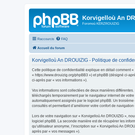
Korvigelloù An D
Foromoù KERZROUIZIG
Raccourcis
FAQ
Accueil du forum
Korvigelloù An DROUIZIG - Politique de confiden
Cette politique de confidentialité explique en détail comment «
« https://www.drouizig.org/phpBB3 ») et phpBB (désigné ci-après 
ci-après par « vos informations »).
Vos informations sont collectées de deux manières différentes.
téléchargés temporairement par le navigateur internet de votre 
automatiquement assignés par le logiciel phpBB. Un troisième co
consultés et permettant d’améliorer votre confort de navigation e
Lors de votre navigation sur « Korvigelloù An DROUIZIG », no
logiciel phpBB. La seconde manière est de récupérer les infor
qu’utilisateur anonyme, l’inscription sur « Korvigelloù An DROU
après par « vos messages »).