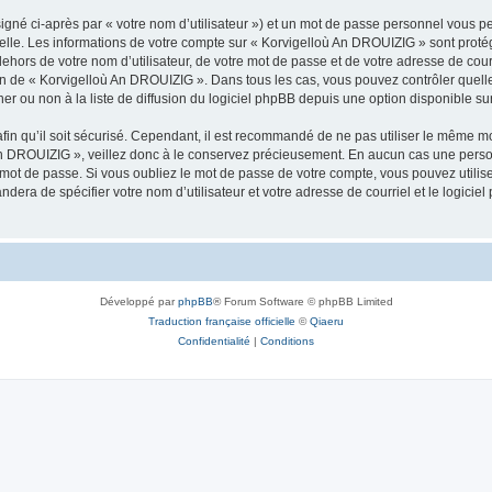
igné ci-après par « votre nom d’utilisateur ») et un mot de passe personnel vous p
nelle. Les informations de votre compte sur « Korvigelloù An DROUIZIG » sont proté
dehors de votre nom d’utilisateur, de votre mot de passe et de votre adresse de cou
rétion de « Korvigelloù An DROUIZIG ». Dans tous les cas, vous pouvez contrôler que
 ou non à la liste de diffusion du logiciel phpBB depuis une option disponible su
afin qu’il soit sécurisé. Cependant, il est recommandé de ne pas utiliser le même mot
An DROUIZIG », veillez donc à le conservez précieusement. En aucun cas une perso
 mot de passe. Si vous oubliez le mot de passe de votre compte, vous pouvez utilis
andera de spécifier votre nom d’utilisateur et votre adresse de courriel et le logi
Développé par
phpBB
® Forum Software © phpBB Limited
Traduction française officielle
©
Qiaeru
Confidentialité
|
Conditions