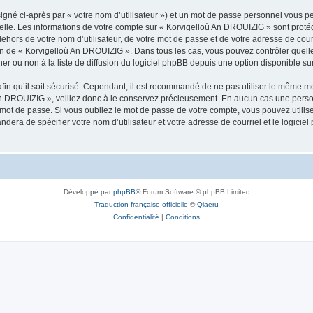
igné ci-après par « votre nom d’utilisateur ») et un mot de passe personnel vous p
nelle. Les informations de votre compte sur « Korvigelloù An DROUIZIG » sont proté
dehors de votre nom d’utilisateur, de votre mot de passe et de votre adresse de cou
rétion de « Korvigelloù An DROUIZIG ». Dans tous les cas, vous pouvez contrôler que
 ou non à la liste de diffusion du logiciel phpBB depuis une option disponible su
afin qu’il soit sécurisé. Cependant, il est recommandé de ne pas utiliser le même mot
An DROUIZIG », veillez donc à le conservez précieusement. En aucun cas une perso
 mot de passe. Si vous oubliez le mot de passe de votre compte, vous pouvez utilis
andera de spécifier votre nom d’utilisateur et votre adresse de courriel et le logi
Développé par
phpBB
® Forum Software © phpBB Limited
Traduction française officielle
©
Qiaeru
Confidentialité
|
Conditions