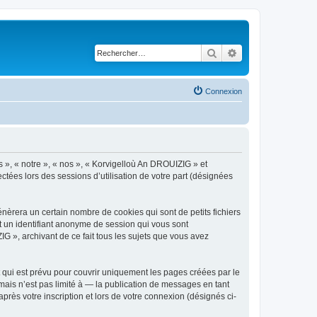
Rechercher
Recherche avancé
Connexion
s », « notre », « nos », « Korvigelloù An DROUIZIG » et
ctées lors des sessions d’utilisation de votre part (désignées
èrera un certain nombre de cookies qui sont de petits fichiers
et un identifiant anonyme de session qui vous sont
G », archivant de ce fait tous les sujets que vous avez
qui est prévu pour couvrir uniquement les pages créées par le
ais n’est pas limité à — la publication de messages en tant
rès votre inscription et lors de votre connexion (désignés ci-