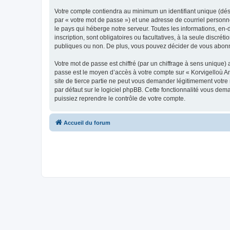
Votre compte contiendra au minimum un identifiant unique (dés
par « votre mot de passe ») et une adresse de courriel person
le pays qui héberge notre serveur. Toutes les informations, en-
inscription, sont obligatoires ou facultatives, à la seule disc
publiques ou non. De plus, vous pouvez décider de vous abonner
Votre mot de passe est chiffré (par un chiffrage à sens unique) 
passe est le moyen d’accès à votre compte sur « Korvigelloù 
site de tierce partie ne peut vous demander légitimement votre
par défaut sur le logiciel phpBB. Cette fonctionnalité vous dem
puissiez reprendre le contrôle de votre compte.
Accueil du forum