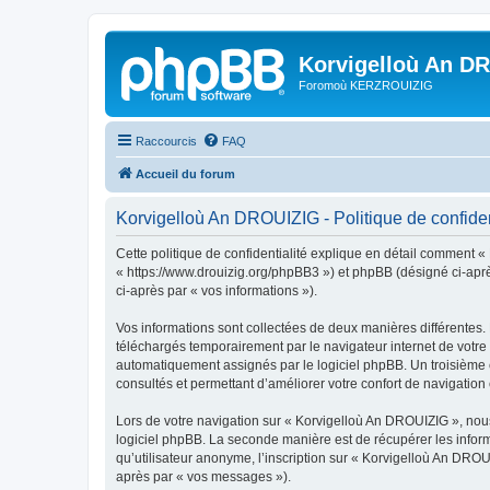
Korvigelloù An D
Foromoù KERZROUIZIG
Raccourcis
FAQ
Accueil du forum
Korvigelloù An DROUIZIG - Politique de confiden
Cette politique de confidentialité explique en détail comment «
« https://www.drouizig.org/phpBB3 ») et phpBB (désigné ci-après 
ci-après par « vos informations »).
Vos informations sont collectées de deux manières différentes.
téléchargés temporairement par le navigateur internet de votre 
automatiquement assignés par le logiciel phpBB. Un troisième co
consultés et permettant d’améliorer votre confort de navigation e
Lors de votre navigation sur « Korvigelloù An DROUIZIG », no
logiciel phpBB. La seconde manière est de récupérer les infor
qu’utilisateur anonyme, l’inscription sur « Korvigelloù An DROU
après par « vos messages »).