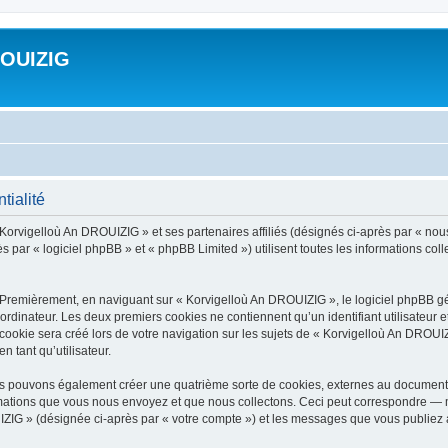
ROUIZIG
tialité
 Korvigelloù An DROUIZIG » et ses partenaires affiliés (désignés ci-après par « nou
par « logiciel phpBB » et « phpBB Limited ») utilisent toutes les informations colle
 Premièrement, en naviguant sur « Korvigelloù An DROUIZIG », le logiciel phpBB gén
ordinateur. Les deux premiers cookies ne contiennent qu’un identifiant utilisateur 
okie sera créé lors de votre navigation sur les sujets de « Korvigelloù An DROUIZI
n tant qu’utilisateur.
us pouvons également créer une quatrième sorte de cookies, externes au document 
mations que vous nous envoyez et que nous collectons. Ceci peut correspondre — m
IZIG » (désignée ci-après par « votre compte ») et les messages que vous publiez ap