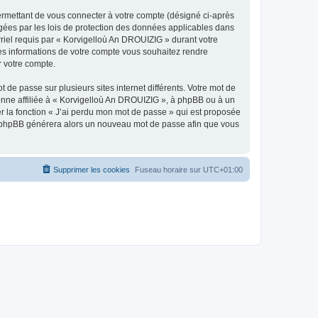
ermettant de vous connecter à votre compte (désigné ci-après
gées par les lois de protection des données applicables dans
rriel requis par « Korvigelloù An DROUIZIG » durant votre
lles informations de votre compte vous souhaitez rendre
r votre compte.
 de passe sur plusieurs sites internet différents. Votre mot de
nne affiliée à « Korvigelloù An DROUIZIG », à phpBB ou à un
er la fonction « J’ai perdu mon mot de passe » qui est proposée
ciel phpBB générera alors un nouveau mot de passe afin que vous
Supprimer les cookies
Fuseau horaire sur
UTC+01:00