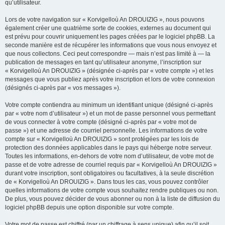
qu’utilisateur.
Lors de votre navigation sur « Korvigelloù An DROUIZIG », nous pouvons
également créer une quatrième sorte de cookies, externes au document qui
est prévu pour couvrir uniquement les pages créées par le logiciel phpBB. La
seconde manière est de récupérer les informations que vous nous envoyez et
que nous collectons. Ceci peut correspondre — mais n’est pas limité à — la
publication de messages en tant qu’utilisateur anonyme, l’inscription sur
« Korvigelloù An DROUIZIG » (désignée ci-après par « votre compte ») et les
messages que vous publiez après votre inscription et lors de votre connexion
(désignés ci-après par « vos messages »).
Votre compte contiendra au minimum un identifiant unique (désigné ci-après
par « votre nom d’utilisateur ») et un mot de passe personnel vous permettant
de vous connecter à votre compte (désigné ci-après par « votre mot de
passe ») et une adresse de courriel personnelle. Les informations de votre
compte sur « Korvigelloù An DROUIZIG » sont protégées par les lois de
protection des données applicables dans le pays qui héberge notre serveur.
Toutes les informations, en-dehors de votre nom d’utilisateur, de votre mot de
passe et de votre adresse de courriel requis par « Korvigelloù An DROUIZIG »
durant votre inscription, sont obligatoires ou facultatives, à la seule discrétion
de « Korvigelloù An DROUIZIG ». Dans tous les cas, vous pouvez contrôler
quelles informations de votre compte vous souhaitez rendre publiques ou non.
De plus, vous pouvez décider de vous abonner ou non à la liste de diffusion du
logiciel phpBB depuis une option disponible sur votre compte.
Votre mot de passe est chiffré (par un chiffrage à sens unique) afin qu’il soit