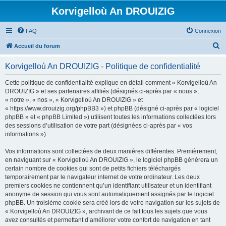
Korvigelloù An DROUIZIG
FAQ
Connexion
R
Accueil du forum
e
Korvigelloù An DROUIZIG - Politique de confidentialité
c
h
Cette politique de confidentialité explique en détail comment « Korvigelloù An
DROUIZIG » et ses partenaires affiliés (désignés ci-après par « nous »,
e
« notre », « nos », « Korvigelloù An DROUIZIG » et
r
« https://www.drouizig.org/phpBB3 ») et phpBB (désigné ci-après par « logiciel
phpBB » et « phpBB Limited ») utilisent toutes les informations collectées lors
c
des sessions d’utilisation de votre part (désignées ci-après par « vos
h
informations »).
e
Vos informations sont collectées de deux manières différentes. Premièrement,
r
en naviguant sur « Korvigelloù An DROUIZIG », le logiciel phpBB génèrera un
certain nombre de cookies qui sont de petits fichiers téléchargés
temporairement par le navigateur internet de votre ordinateur. Les deux
premiers cookies ne contiennent qu’un identifiant utilisateur et un identifiant
anonyme de session qui vous sont automatiquement assignés par le logiciel
phpBB. Un troisième cookie sera créé lors de votre navigation sur les sujets de
« Korvigelloù An DROUIZIG », archivant de ce fait tous les sujets que vous
avez consultés et permettant d’améliorer votre confort de navigation en tant