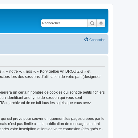
Rechercher
Recherche avancé
Connexion
s », « notre », « nos », « Korvigelloù An DROUIZIG » et
ctées lors des sessions d’utilisation de votre part (désignées
èrera un certain nombre de cookies qui sont de petits fichiers
et un identifiant anonyme de session qui vous sont
G », archivant de ce fait tous les sujets que vous avez
qui est prévu pour couvrir uniquement les pages créées par le
ais n’est pas limité à — la publication de messages en tant
rès votre inscription et lors de votre connexion (désignés ci-