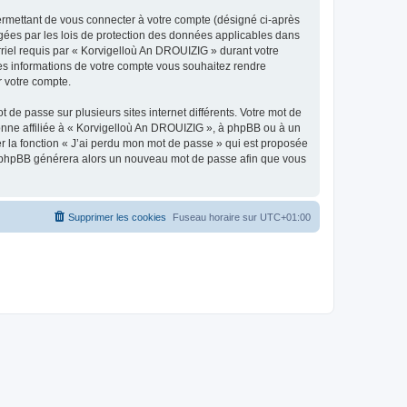
ermettant de vous connecter à votre compte (désigné ci-après
gées par les lois de protection des données applicables dans
rriel requis par « Korvigelloù An DROUIZIG » durant votre
lles informations de votre compte vous souhaitez rendre
r votre compte.
 de passe sur plusieurs sites internet différents. Votre mot de
nne affiliée à « Korvigelloù An DROUIZIG », à phpBB ou à un
er la fonction « J’ai perdu mon mot de passe » qui est proposée
ciel phpBB générera alors un nouveau mot de passe afin que vous
Supprimer les cookies
Fuseau horaire sur
UTC+01:00