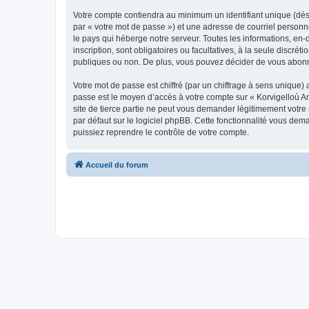
Votre compte contiendra au minimum un identifiant unique (dés
par « votre mot de passe ») et une adresse de courriel person
le pays qui héberge notre serveur. Toutes les informations, en-
inscription, sont obligatoires ou facultatives, à la seule disc
publiques ou non. De plus, vous pouvez décider de vous abonner
Votre mot de passe est chiffré (par un chiffrage à sens unique) 
passe est le moyen d’accès à votre compte sur « Korvigelloù 
site de tierce partie ne peut vous demander légitimement votre
par défaut sur le logiciel phpBB. Cette fonctionnalité vous dem
puissiez reprendre le contrôle de votre compte.
Accueil du forum