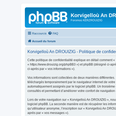
Korvigelloù An D
Foromoù KERZROUIZIG
Raccourcis
FAQ
Accueil du forum
Korvigelloù An DROUIZIG - Politique de confiden
Cette politique de confidentialité explique en détail comment «
« https://www.drouizig.org/phpBB3 ») et phpBB (désigné ci-après 
ci-après par « vos informations »).
Vos informations sont collectées de deux manières différentes.
téléchargés temporairement par le navigateur internet de votre 
automatiquement assignés par le logiciel phpBB. Un troisième co
consultés et permettant d’améliorer votre confort de navigation e
Lors de votre navigation sur « Korvigelloù An DROUIZIG », no
logiciel phpBB. La seconde manière est de récupérer les infor
qu’utilisateur anonyme, l’inscription sur « Korvigelloù An DROU
après par « vos messages »).