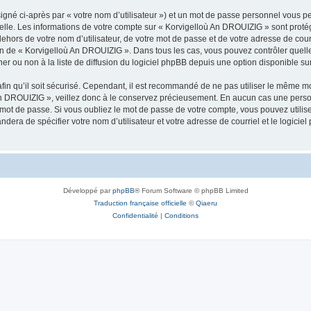
igné ci-après par « votre nom d’utilisateur ») et un mot de passe personnel vous p
nelle. Les informations de votre compte sur « Korvigelloù An DROUIZIG » sont proté
dehors de votre nom d’utilisateur, de votre mot de passe et de votre adresse de cou
rétion de « Korvigelloù An DROUIZIG ». Dans tous les cas, vous pouvez contrôler que
 ou non à la liste de diffusion du logiciel phpBB depuis une option disponible su
afin qu’il soit sécurisé. Cependant, il est recommandé de ne pas utiliser le même mot
An DROUIZIG », veillez donc à le conservez précieusement. En aucun cas une perso
 mot de passe. Si vous oubliez le mot de passe de votre compte, vous pouvez utilis
andera de spécifier votre nom d’utilisateur et votre adresse de courriel et le logi
Développé par
phpBB
® Forum Software © phpBB Limited
Traduction française officielle
©
Qiaeru
Confidentialité
|
Conditions