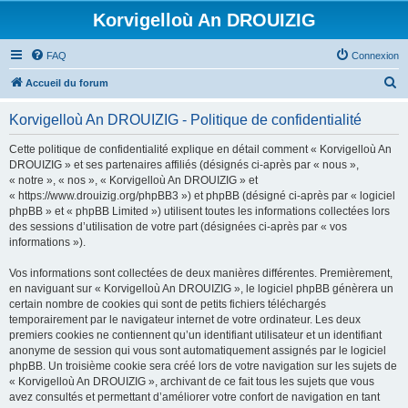
Korvigelloù An DROUIZIG
FAQ
Connexion
R
Accueil du forum
e
Korvigelloù An DROUIZIG - Politique de confidentialité
c
h
Cette politique de confidentialité explique en détail comment « Korvigelloù An
DROUIZIG » et ses partenaires affiliés (désignés ci-après par « nous »,
e
« notre », « nos », « Korvigelloù An DROUIZIG » et
r
« https://www.drouizig.org/phpBB3 ») et phpBB (désigné ci-après par « logiciel
phpBB » et « phpBB Limited ») utilisent toutes les informations collectées lors
c
des sessions d’utilisation de votre part (désignées ci-après par « vos
h
informations »).
e
Vos informations sont collectées de deux manières différentes. Premièrement,
r
en naviguant sur « Korvigelloù An DROUIZIG », le logiciel phpBB génèrera un
certain nombre de cookies qui sont de petits fichiers téléchargés
temporairement par le navigateur internet de votre ordinateur. Les deux
premiers cookies ne contiennent qu’un identifiant utilisateur et un identifiant
anonyme de session qui vous sont automatiquement assignés par le logiciel
phpBB. Un troisième cookie sera créé lors de votre navigation sur les sujets de
« Korvigelloù An DROUIZIG », archivant de ce fait tous les sujets que vous
avez consultés et permettant d’améliorer votre confort de navigation en tant