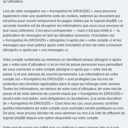
qu’utilisateur.
Lors de votre navigation sur « Korvigelloù An DROUIZIG », nous pouvons
également créer une quatrième sorte de cookies, externes au document qui
est prévu pour couvrir uniquement les pages créées par le logiciel phpBB. La
seconde manière est de récupérer les informations que vous nous envoyez et
que nous collectons. Ceci peut correspondre — mais n’est pas limité à — la
publication de messages en tant qu’utilisateur anonyme, l’inscription sur
« Korvigelloù An DROUIZIG » (désignée ci-après par « votre compte ») et les
messages que vous publiez après votre inscription et lors de votre connexion
(désignés ci-après par « vos messages »).
Votre compte contiendra au minimum un identifiant unique (désigné ci-après
par « votre nom d’utilisateur ») et un mot de passe personnel vous permettant
de vous connecter à votre compte (désigné ci-après par « votre mot de
passe ») et une adresse de courriel personnelle. Les informations de votre
compte sur « Korvigelloù An DROUIZIG » sont protégées par les lois de
protection des données applicables dans le pays qui héberge notre serveur.
Toutes les informations, en-dehors de votre nom d’utilisateur, de votre mot de
passe et de votre adresse de courriel requis par « Korvigelloù An DROUIZIG »
durant votre inscription, sont obligatoires ou facultatives, à la seule discrétion
de « Korvigelloù An DROUIZIG ». Dans tous les cas, vous pouvez contrôler
quelles informations de votre compte vous souhaitez rendre publiques ou non.
De plus, vous pouvez décider de vous abonner ou non à la liste de diffusion du
logiciel phpBB depuis une option disponible sur votre compte.
Votre mot de passe est chiffré (par un chiffrage à sens unique) afin qu’il soit