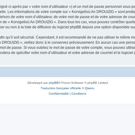
igné ci-après par « votre nom d’utilisateur ») et un mot de passe personnel vous p
nelle. Les informations de votre compte sur « Korvigelloù An DROUIZIG » sont proté
dehors de votre nom d’utilisateur, de votre mot de passe et de votre adresse de cou
rétion de « Korvigelloù An DROUIZIG ». Dans tous les cas, vous pouvez contrôler que
 ou non à la liste de diffusion du logiciel phpBB depuis une option disponible su
afin qu’il soit sécurisé. Cependant, il est recommandé de ne pas utiliser le même mot
An DROUIZIG », veillez donc à le conservez précieusement. En aucun cas une perso
 mot de passe. Si vous oubliez le mot de passe de votre compte, vous pouvez utilis
andera de spécifier votre nom d’utilisateur et votre adresse de courriel et le logi
Développé par
phpBB
® Forum Software © phpBB Limited
Traduction française officielle
©
Qiaeru
Confidentialité
|
Conditions