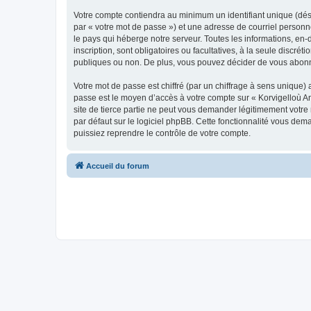
Votre compte contiendra au minimum un identifiant unique (dés
par « votre mot de passe ») et une adresse de courriel person
le pays qui héberge notre serveur. Toutes les informations, en-
inscription, sont obligatoires ou facultatives, à la seule disc
publiques ou non. De plus, vous pouvez décider de vous abonner
Votre mot de passe est chiffré (par un chiffrage à sens unique) 
passe est le moyen d’accès à votre compte sur « Korvigelloù 
site de tierce partie ne peut vous demander légitimement votre
par défaut sur le logiciel phpBB. Cette fonctionnalité vous dem
puissiez reprendre le contrôle de votre compte.
Accueil du forum