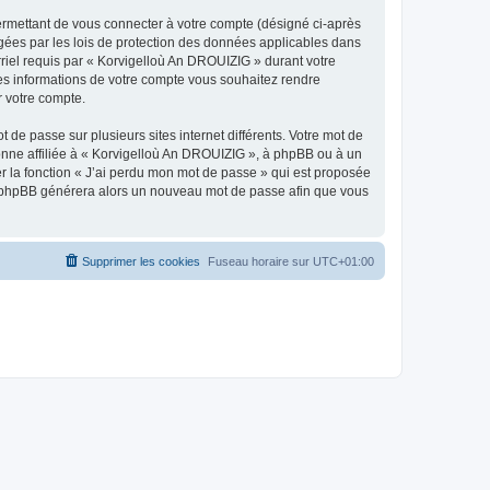
ermettant de vous connecter à votre compte (désigné ci-après
gées par les lois de protection des données applicables dans
rriel requis par « Korvigelloù An DROUIZIG » durant votre
lles informations de votre compte vous souhaitez rendre
r votre compte.
 de passe sur plusieurs sites internet différents. Votre mot de
nne affiliée à « Korvigelloù An DROUIZIG », à phpBB ou à un
er la fonction « J’ai perdu mon mot de passe » qui est proposée
ciel phpBB générera alors un nouveau mot de passe afin que vous
Supprimer les cookies
Fuseau horaire sur
UTC+01:00