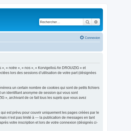
Rechercher
Recherche avancé
Connexion
s », « notre », « nos », « Korvigelloù An DROUIZIG » et
ctées lors des sessions d’utilisation de votre part (désignées
èrera un certain nombre de cookies qui sont de petits fichiers
et un identifiant anonyme de session qui vous sont
G », archivant de ce fait tous les sujets que vous avez
qui est prévu pour couvrir uniquement les pages créées par le
ais n’est pas limité à — la publication de messages en tant
rès votre inscription et lors de votre connexion (désignés ci-