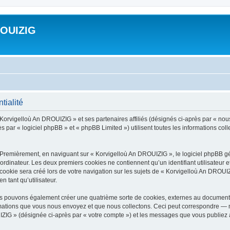
ROUIZIG
tialité
 Korvigelloù An DROUIZIG » et ses partenaires affiliés (désignés ci-après par « nou
par « logiciel phpBB » et « phpBB Limited ») utilisent toutes les informations colle
 Premièrement, en naviguant sur « Korvigelloù An DROUIZIG », le logiciel phpBB gén
ordinateur. Les deux premiers cookies ne contiennent qu’un identifiant utilisateur 
okie sera créé lors de votre navigation sur les sujets de « Korvigelloù An DROUIZI
n tant qu’utilisateur.
us pouvons également créer une quatrième sorte de cookies, externes au document 
mations que vous nous envoyez et que nous collectons. Ceci peut correspondre — m
IZIG » (désignée ci-après par « votre compte ») et les messages que vous publiez ap