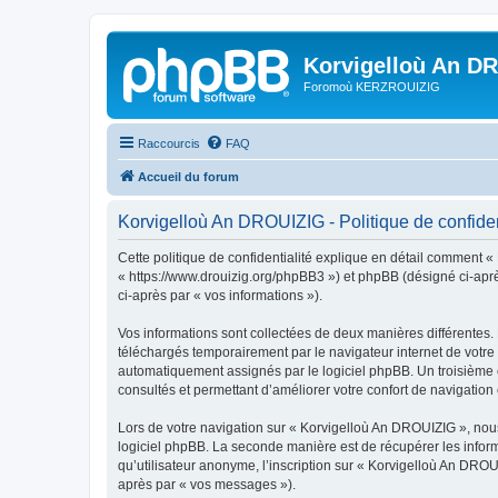
Korvigelloù An D
Foromoù KERZROUIZIG
Raccourcis
FAQ
Accueil du forum
Korvigelloù An DROUIZIG - Politique de confiden
Cette politique de confidentialité explique en détail comment «
« https://www.drouizig.org/phpBB3 ») et phpBB (désigné ci-après 
ci-après par « vos informations »).
Vos informations sont collectées de deux manières différentes.
téléchargés temporairement par le navigateur internet de votre 
automatiquement assignés par le logiciel phpBB. Un troisième co
consultés et permettant d’améliorer votre confort de navigation e
Lors de votre navigation sur « Korvigelloù An DROUIZIG », no
logiciel phpBB. La seconde manière est de récupérer les infor
qu’utilisateur anonyme, l’inscription sur « Korvigelloù An DROU
après par « vos messages »).