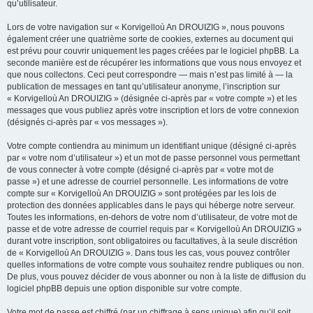
qu’utilisateur.
Lors de votre navigation sur « Korvigelloù An DROUIZIG », nous pouvons
également créer une quatrième sorte de cookies, externes au document qui
est prévu pour couvrir uniquement les pages créées par le logiciel phpBB. La
seconde manière est de récupérer les informations que vous nous envoyez et
que nous collectons. Ceci peut correspondre — mais n’est pas limité à — la
publication de messages en tant qu’utilisateur anonyme, l’inscription sur
« Korvigelloù An DROUIZIG » (désignée ci-après par « votre compte ») et les
messages que vous publiez après votre inscription et lors de votre connexion
(désignés ci-après par « vos messages »).
Votre compte contiendra au minimum un identifiant unique (désigné ci-après
par « votre nom d’utilisateur ») et un mot de passe personnel vous permettant
de vous connecter à votre compte (désigné ci-après par « votre mot de
passe ») et une adresse de courriel personnelle. Les informations de votre
compte sur « Korvigelloù An DROUIZIG » sont protégées par les lois de
protection des données applicables dans le pays qui héberge notre serveur.
Toutes les informations, en-dehors de votre nom d’utilisateur, de votre mot de
passe et de votre adresse de courriel requis par « Korvigelloù An DROUIZIG »
durant votre inscription, sont obligatoires ou facultatives, à la seule discrétion
de « Korvigelloù An DROUIZIG ». Dans tous les cas, vous pouvez contrôler
quelles informations de votre compte vous souhaitez rendre publiques ou non.
De plus, vous pouvez décider de vous abonner ou non à la liste de diffusion du
logiciel phpBB depuis une option disponible sur votre compte.
Votre mot de passe est chiffré (par un chiffrage à sens unique) afin qu’il soit