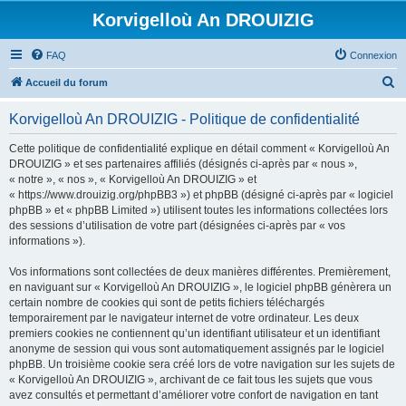
Korvigelloù An DROUIZIG
FAQ
Connexion
R
Accueil du forum
e
Korvigelloù An DROUIZIG - Politique de confidentialité
c
h
Cette politique de confidentialité explique en détail comment « Korvigelloù An
DROUIZIG » et ses partenaires affiliés (désignés ci-après par « nous »,
e
« notre », « nos », « Korvigelloù An DROUIZIG » et
r
« https://www.drouizig.org/phpBB3 ») et phpBB (désigné ci-après par « logiciel
phpBB » et « phpBB Limited ») utilisent toutes les informations collectées lors
c
des sessions d’utilisation de votre part (désignées ci-après par « vos
h
informations »).
e
Vos informations sont collectées de deux manières différentes. Premièrement,
r
en naviguant sur « Korvigelloù An DROUIZIG », le logiciel phpBB génèrera un
certain nombre de cookies qui sont de petits fichiers téléchargés
temporairement par le navigateur internet de votre ordinateur. Les deux
premiers cookies ne contiennent qu’un identifiant utilisateur et un identifiant
anonyme de session qui vous sont automatiquement assignés par le logiciel
phpBB. Un troisième cookie sera créé lors de votre navigation sur les sujets de
« Korvigelloù An DROUIZIG », archivant de ce fait tous les sujets que vous
avez consultés et permettant d’améliorer votre confort de navigation en tant