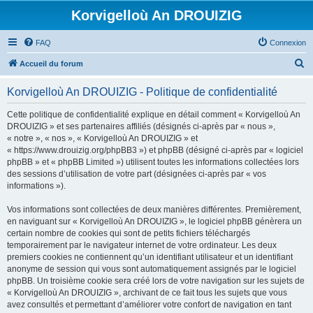
Korvigelloù An DROUIZIG
FAQ
Connexion
R
Accueil du forum
e
Korvigelloù An DROUIZIG - Politique de confidentialité
c
h
Cette politique de confidentialité explique en détail comment « Korvigelloù An
DROUIZIG » et ses partenaires affiliés (désignés ci-après par « nous »,
e
« notre », « nos », « Korvigelloù An DROUIZIG » et
r
« https://www.drouizig.org/phpBB3 ») et phpBB (désigné ci-après par « logiciel
phpBB » et « phpBB Limited ») utilisent toutes les informations collectées lors
c
des sessions d’utilisation de votre part (désignées ci-après par « vos
h
informations »).
e
Vos informations sont collectées de deux manières différentes. Premièrement,
r
en naviguant sur « Korvigelloù An DROUIZIG », le logiciel phpBB génèrera un
certain nombre de cookies qui sont de petits fichiers téléchargés
temporairement par le navigateur internet de votre ordinateur. Les deux
premiers cookies ne contiennent qu’un identifiant utilisateur et un identifiant
anonyme de session qui vous sont automatiquement assignés par le logiciel
phpBB. Un troisième cookie sera créé lors de votre navigation sur les sujets de
« Korvigelloù An DROUIZIG », archivant de ce fait tous les sujets que vous
avez consultés et permettant d’améliorer votre confort de navigation en tant