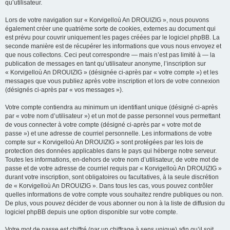
qu’utilisateur.
Lors de votre navigation sur « Korvigelloù An DROUIZIG », nous pouvons
également créer une quatrième sorte de cookies, externes au document qui
est prévu pour couvrir uniquement les pages créées par le logiciel phpBB. La
seconde manière est de récupérer les informations que vous nous envoyez et
que nous collectons. Ceci peut correspondre — mais n’est pas limité à — la
publication de messages en tant qu’utilisateur anonyme, l’inscription sur
« Korvigelloù An DROUIZIG » (désignée ci-après par « votre compte ») et les
messages que vous publiez après votre inscription et lors de votre connexion
(désignés ci-après par « vos messages »).
Votre compte contiendra au minimum un identifiant unique (désigné ci-après
par « votre nom d’utilisateur ») et un mot de passe personnel vous permettant
de vous connecter à votre compte (désigné ci-après par « votre mot de
passe ») et une adresse de courriel personnelle. Les informations de votre
compte sur « Korvigelloù An DROUIZIG » sont protégées par les lois de
protection des données applicables dans le pays qui héberge notre serveur.
Toutes les informations, en-dehors de votre nom d’utilisateur, de votre mot de
passe et de votre adresse de courriel requis par « Korvigelloù An DROUIZIG »
durant votre inscription, sont obligatoires ou facultatives, à la seule discrétion
de « Korvigelloù An DROUIZIG ». Dans tous les cas, vous pouvez contrôler
quelles informations de votre compte vous souhaitez rendre publiques ou non.
De plus, vous pouvez décider de vous abonner ou non à la liste de diffusion du
logiciel phpBB depuis une option disponible sur votre compte.
Votre mot de passe est chiffré (par un chiffrage à sens unique) afin qu’il soit