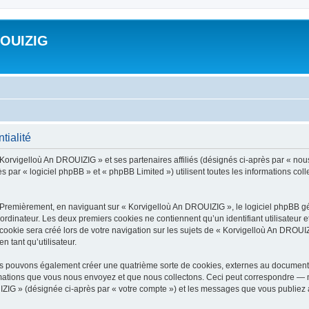
ROUIZIG
tialité
 Korvigelloù An DROUIZIG » et ses partenaires affiliés (désignés ci-après par « nou
par « logiciel phpBB » et « phpBB Limited ») utilisent toutes les informations colle
 Premièrement, en naviguant sur « Korvigelloù An DROUIZIG », le logiciel phpBB gén
ordinateur. Les deux premiers cookies ne contiennent qu’un identifiant utilisateur 
okie sera créé lors de votre navigation sur les sujets de « Korvigelloù An DROUIZI
n tant qu’utilisateur.
us pouvons également créer une quatrième sorte de cookies, externes au document 
mations que vous nous envoyez et que nous collectons. Ceci peut correspondre — m
IZIG » (désignée ci-après par « votre compte ») et les messages que vous publiez ap