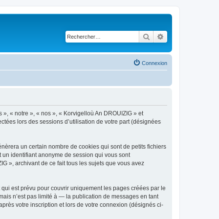
Rechercher
Recherche avancé
Connexion
s », « notre », « nos », « Korvigelloù An DROUIZIG » et
ctées lors des sessions d’utilisation de votre part (désignées
èrera un certain nombre de cookies qui sont de petits fichiers
et un identifiant anonyme de session qui vous sont
G », archivant de ce fait tous les sujets que vous avez
qui est prévu pour couvrir uniquement les pages créées par le
ais n’est pas limité à — la publication de messages en tant
rès votre inscription et lors de votre connexion (désignés ci-