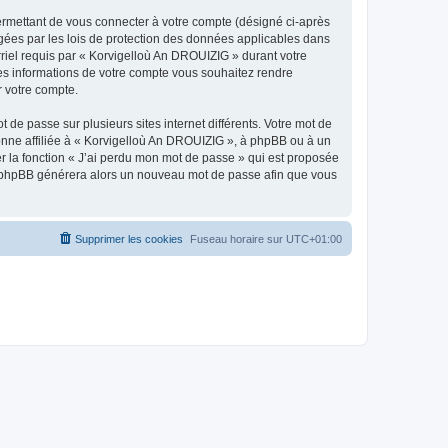
ermettant de vous connecter à votre compte (désigné ci-après
gées par les lois de protection des données applicables dans
rriel requis par « Korvigelloù An DROUIZIG » durant votre
lles informations de votre compte vous souhaitez rendre
r votre compte.
 de passe sur plusieurs sites internet différents. Votre mot de
nne affiliée à « Korvigelloù An DROUIZIG », à phpBB ou à un
er la fonction « J’ai perdu mon mot de passe » qui est proposée
ciel phpBB générera alors un nouveau mot de passe afin que vous
Supprimer les cookies
Fuseau horaire sur
UTC+01:00