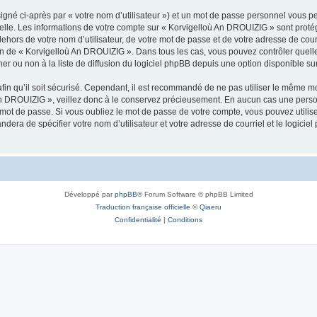
igné ci-après par « votre nom d’utilisateur ») et un mot de passe personnel vous p
nelle. Les informations de votre compte sur « Korvigelloù An DROUIZIG » sont proté
dehors de votre nom d’utilisateur, de votre mot de passe et de votre adresse de cou
rétion de « Korvigelloù An DROUIZIG ». Dans tous les cas, vous pouvez contrôler que
 ou non à la liste de diffusion du logiciel phpBB depuis une option disponible su
afin qu’il soit sécurisé. Cependant, il est recommandé de ne pas utiliser le même mot
An DROUIZIG », veillez donc à le conservez précieusement. En aucun cas une perso
 mot de passe. Si vous oubliez le mot de passe de votre compte, vous pouvez utilis
andera de spécifier votre nom d’utilisateur et votre adresse de courriel et le logi
Développé par
phpBB
® Forum Software © phpBB Limited
Traduction française officielle
©
Qiaeru
Confidentialité
|
Conditions