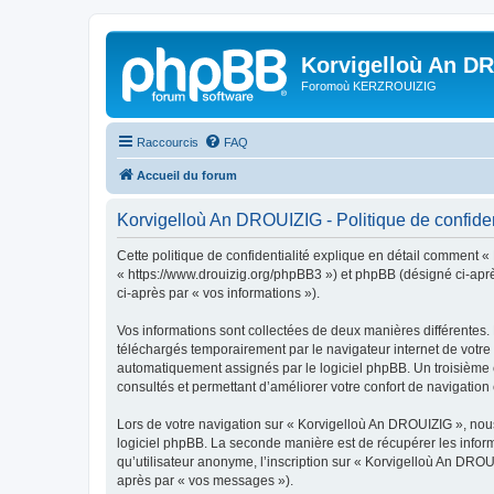
Korvigelloù An D
Foromoù KERZROUIZIG
Raccourcis
FAQ
Accueil du forum
Korvigelloù An DROUIZIG - Politique de confiden
Cette politique de confidentialité explique en détail comment «
« https://www.drouizig.org/phpBB3 ») et phpBB (désigné ci-après 
ci-après par « vos informations »).
Vos informations sont collectées de deux manières différentes.
téléchargés temporairement par le navigateur internet de votre 
automatiquement assignés par le logiciel phpBB. Un troisième co
consultés et permettant d’améliorer votre confort de navigation e
Lors de votre navigation sur « Korvigelloù An DROUIZIG », no
logiciel phpBB. La seconde manière est de récupérer les infor
qu’utilisateur anonyme, l’inscription sur « Korvigelloù An DROU
après par « vos messages »).