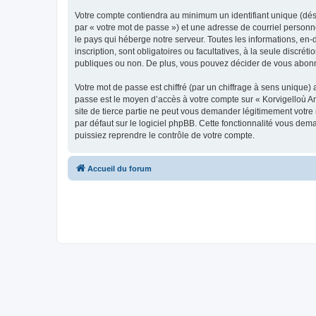
Votre compte contiendra au minimum un identifiant unique (dés
par « votre mot de passe ») et une adresse de courriel person
le pays qui héberge notre serveur. Toutes les informations, en-
inscription, sont obligatoires ou facultatives, à la seule disc
publiques ou non. De plus, vous pouvez décider de vous abonner
Votre mot de passe est chiffré (par un chiffrage à sens unique) 
passe est le moyen d’accès à votre compte sur « Korvigelloù 
site de tierce partie ne peut vous demander légitimement votre
par défaut sur le logiciel phpBB. Cette fonctionnalité vous dem
puissiez reprendre le contrôle de votre compte.
Accueil du forum