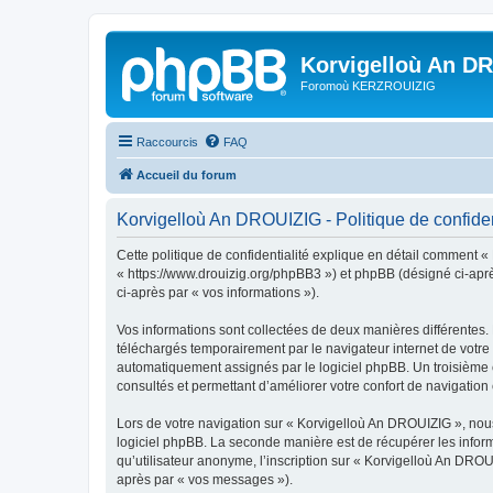
Korvigelloù An D
Foromoù KERZROUIZIG
Raccourcis
FAQ
Accueil du forum
Korvigelloù An DROUIZIG - Politique de confiden
Cette politique de confidentialité explique en détail comment «
« https://www.drouizig.org/phpBB3 ») et phpBB (désigné ci-après 
ci-après par « vos informations »).
Vos informations sont collectées de deux manières différentes.
téléchargés temporairement par le navigateur internet de votre 
automatiquement assignés par le logiciel phpBB. Un troisième co
consultés et permettant d’améliorer votre confort de navigation e
Lors de votre navigation sur « Korvigelloù An DROUIZIG », no
logiciel phpBB. La seconde manière est de récupérer les infor
qu’utilisateur anonyme, l’inscription sur « Korvigelloù An DROU
après par « vos messages »).