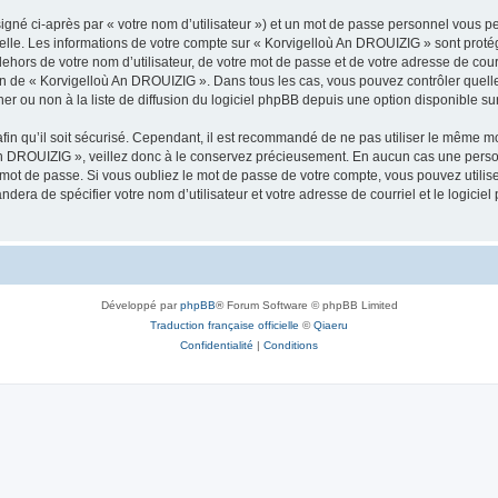
igné ci-après par « votre nom d’utilisateur ») et un mot de passe personnel vous p
nelle. Les informations de votre compte sur « Korvigelloù An DROUIZIG » sont proté
dehors de votre nom d’utilisateur, de votre mot de passe et de votre adresse de cou
rétion de « Korvigelloù An DROUIZIG ». Dans tous les cas, vous pouvez contrôler que
 ou non à la liste de diffusion du logiciel phpBB depuis une option disponible su
afin qu’il soit sécurisé. Cependant, il est recommandé de ne pas utiliser le même mot
An DROUIZIG », veillez donc à le conservez précieusement. En aucun cas une perso
 mot de passe. Si vous oubliez le mot de passe de votre compte, vous pouvez utilis
andera de spécifier votre nom d’utilisateur et votre adresse de courriel et le logi
Développé par
phpBB
® Forum Software © phpBB Limited
Traduction française officielle
©
Qiaeru
Confidentialité
|
Conditions