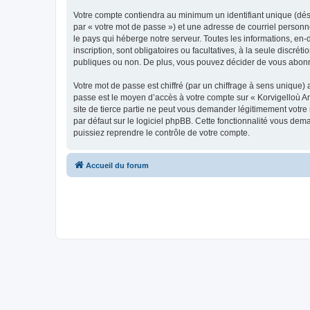
Votre compte contiendra au minimum un identifiant unique (dés
par « votre mot de passe ») et une adresse de courriel person
le pays qui héberge notre serveur. Toutes les informations, en-
inscription, sont obligatoires ou facultatives, à la seule disc
publiques ou non. De plus, vous pouvez décider de vous abonner
Votre mot de passe est chiffré (par un chiffrage à sens unique) 
passe est le moyen d’accès à votre compte sur « Korvigelloù 
site de tierce partie ne peut vous demander légitimement votre
par défaut sur le logiciel phpBB. Cette fonctionnalité vous dem
puissiez reprendre le contrôle de votre compte.
Accueil du forum