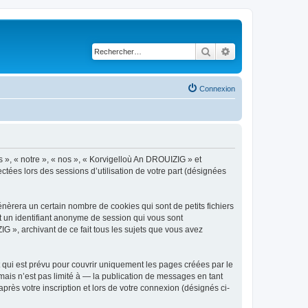
Rechercher
Recherche avancé
Connexion
s », « notre », « nos », « Korvigelloù An DROUIZIG » et
ctées lors des sessions d’utilisation de votre part (désignées
èrera un certain nombre de cookies qui sont de petits fichiers
et un identifiant anonyme de session qui vous sont
G », archivant de ce fait tous les sujets que vous avez
qui est prévu pour couvrir uniquement les pages créées par le
ais n’est pas limité à — la publication de messages en tant
rès votre inscription et lors de votre connexion (désignés ci-