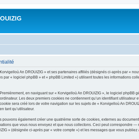
ROUIZIG
tialité
 Korvigelloù An DROUIZIG » et ses partenaires affiliés (désignés ci-après par « nou
par « logiciel phpBB » et « phpBB Limited ») utilisent toutes les informations colle
 Premièrement, en naviguant sur « Korvigelloù An DROUIZIG », le logiciel phpBB gén
ordinateur. Les deux premiers cookies ne contiennent qu’un identifiant utilisateur 
okie sera créé lors de votre navigation sur les sujets de « Korvigelloù An DROUIZI
n tant qu’utilisateur.
us pouvons également créer une quatrième sorte de cookies, externes au document 
mations que vous nous envoyez et que nous collectons. Ceci peut correspondre — m
IZIG » (désignée ci-après par « votre compte ») et les messages que vous publiez ap