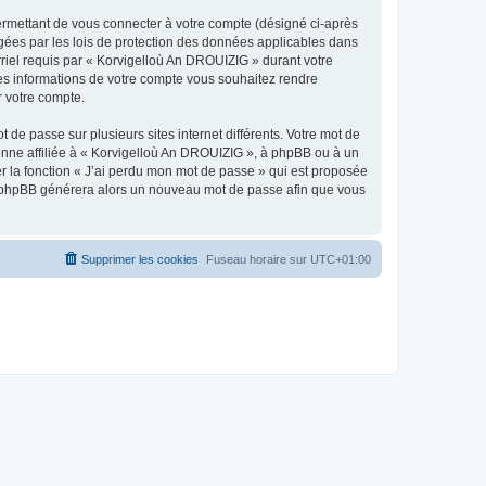
ermettant de vous connecter à votre compte (désigné ci-après
gées par les lois de protection des données applicables dans
rriel requis par « Korvigelloù An DROUIZIG » durant votre
lles informations de votre compte vous souhaitez rendre
r votre compte.
 de passe sur plusieurs sites internet différents. Votre mot de
nne affiliée à « Korvigelloù An DROUIZIG », à phpBB ou à un
er la fonction « J’ai perdu mon mot de passe » qui est proposée
ciel phpBB générera alors un nouveau mot de passe afin que vous
Supprimer les cookies
Fuseau horaire sur
UTC+01:00