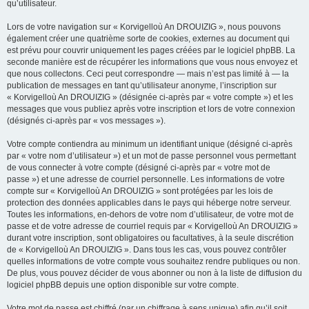
qu’utilisateur.
Lors de votre navigation sur « Korvigelloù An DROUIZIG », nous pouvons
également créer une quatrième sorte de cookies, externes au document qui
est prévu pour couvrir uniquement les pages créées par le logiciel phpBB. La
seconde manière est de récupérer les informations que vous nous envoyez et
que nous collectons. Ceci peut correspondre — mais n’est pas limité à — la
publication de messages en tant qu’utilisateur anonyme, l’inscription sur
« Korvigelloù An DROUIZIG » (désignée ci-après par « votre compte ») et les
messages que vous publiez après votre inscription et lors de votre connexion
(désignés ci-après par « vos messages »).
Votre compte contiendra au minimum un identifiant unique (désigné ci-après
par « votre nom d’utilisateur ») et un mot de passe personnel vous permettant
de vous connecter à votre compte (désigné ci-après par « votre mot de
passe ») et une adresse de courriel personnelle. Les informations de votre
compte sur « Korvigelloù An DROUIZIG » sont protégées par les lois de
protection des données applicables dans le pays qui héberge notre serveur.
Toutes les informations, en-dehors de votre nom d’utilisateur, de votre mot de
passe et de votre adresse de courriel requis par « Korvigelloù An DROUIZIG »
durant votre inscription, sont obligatoires ou facultatives, à la seule discrétion
de « Korvigelloù An DROUIZIG ». Dans tous les cas, vous pouvez contrôler
quelles informations de votre compte vous souhaitez rendre publiques ou non.
De plus, vous pouvez décider de vous abonner ou non à la liste de diffusion du
logiciel phpBB depuis une option disponible sur votre compte.
Votre mot de passe est chiffré (par un chiffrage à sens unique) afin qu’il soit