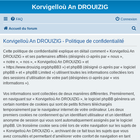
Korvigelloù An DROUIZIG
FAQ
Connexion
R
Accueil du forum
e
Korvigelloù An DROUIZIG - Politique de confidentialité
c
h
Cette politique de confidentialité explique en détail comment « Korvigelloù An
DROUIZIG » et ses partenaires affiliés (désignés ci-après par « nous »,
e
« notre », « nos », « Korvigelloù An DROUIZIG » et
r
« https://www.drouizig.org/phpBB3 ») et phpBB (désigné ci-après par « logiciel
phpBB » et « phpBB Limited ») utilisent toutes les informations collectées lors
c
des sessions d’utilisation de votre part (désignées ci-après par « vos
h
informations »).
e
Vos informations sont collectées de deux manières différentes. Premièrement,
r
en naviguant sur « Korvigelloù An DROUIZIG », le logiciel phpBB génèrera un
certain nombre de cookies qui sont de petits fichiers téléchargés
temporairement par le navigateur internet de votre ordinateur. Les deux
premiers cookies ne contiennent qu’un identifiant utilisateur et un identifiant
anonyme de session qui vous sont automatiquement assignés par le logiciel
phpBB. Un troisième cookie sera créé lors de votre navigation sur les sujets de
« Korvigelloù An DROUIZIG », archivant de ce fait tous les sujets que vous
avez consultés et permettant d’améliorer votre confort de navigation en tant