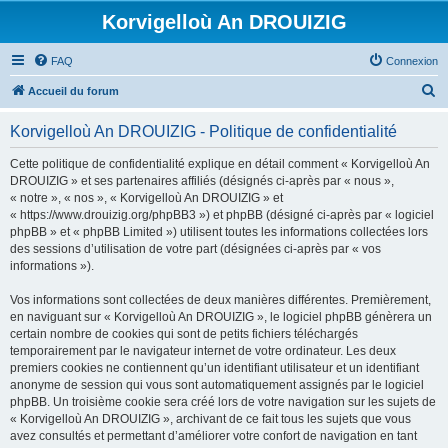
Korvigelloù An DROUIZIG
FAQ
Connexion
R
Accueil du forum
e
Korvigelloù An DROUIZIG - Politique de confidentialité
c
h
Cette politique de confidentialité explique en détail comment « Korvigelloù An
DROUIZIG » et ses partenaires affiliés (désignés ci-après par « nous »,
e
« notre », « nos », « Korvigelloù An DROUIZIG » et
r
« https://www.drouizig.org/phpBB3 ») et phpBB (désigné ci-après par « logiciel
phpBB » et « phpBB Limited ») utilisent toutes les informations collectées lors
c
des sessions d’utilisation de votre part (désignées ci-après par « vos
h
informations »).
e
Vos informations sont collectées de deux manières différentes. Premièrement,
r
en naviguant sur « Korvigelloù An DROUIZIG », le logiciel phpBB génèrera un
certain nombre de cookies qui sont de petits fichiers téléchargés
temporairement par le navigateur internet de votre ordinateur. Les deux
premiers cookies ne contiennent qu’un identifiant utilisateur et un identifiant
anonyme de session qui vous sont automatiquement assignés par le logiciel
phpBB. Un troisième cookie sera créé lors de votre navigation sur les sujets de
« Korvigelloù An DROUIZIG », archivant de ce fait tous les sujets que vous
avez consultés et permettant d’améliorer votre confort de navigation en tant