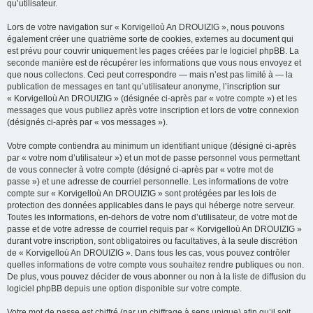
qu’utilisateur.
Lors de votre navigation sur « Korvigelloù An DROUIZIG », nous pouvons
également créer une quatrième sorte de cookies, externes au document qui
est prévu pour couvrir uniquement les pages créées par le logiciel phpBB. La
seconde manière est de récupérer les informations que vous nous envoyez et
que nous collectons. Ceci peut correspondre — mais n’est pas limité à — la
publication de messages en tant qu’utilisateur anonyme, l’inscription sur
« Korvigelloù An DROUIZIG » (désignée ci-après par « votre compte ») et les
messages que vous publiez après votre inscription et lors de votre connexion
(désignés ci-après par « vos messages »).
Votre compte contiendra au minimum un identifiant unique (désigné ci-après
par « votre nom d’utilisateur ») et un mot de passe personnel vous permettant
de vous connecter à votre compte (désigné ci-après par « votre mot de
passe ») et une adresse de courriel personnelle. Les informations de votre
compte sur « Korvigelloù An DROUIZIG » sont protégées par les lois de
protection des données applicables dans le pays qui héberge notre serveur.
Toutes les informations, en-dehors de votre nom d’utilisateur, de votre mot de
passe et de votre adresse de courriel requis par « Korvigelloù An DROUIZIG »
durant votre inscription, sont obligatoires ou facultatives, à la seule discrétion
de « Korvigelloù An DROUIZIG ». Dans tous les cas, vous pouvez contrôler
quelles informations de votre compte vous souhaitez rendre publiques ou non.
De plus, vous pouvez décider de vous abonner ou non à la liste de diffusion du
logiciel phpBB depuis une option disponible sur votre compte.
Votre mot de passe est chiffré (par un chiffrage à sens unique) afin qu’il soit