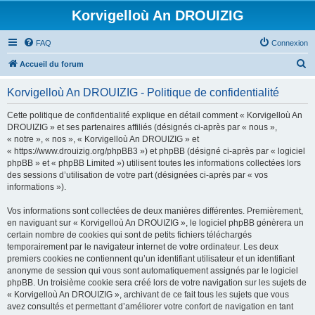
Korvigelloù An DROUIZIG
FAQ
Connexion
R
Accueil du forum
e
Korvigelloù An DROUIZIG - Politique de confidentialité
c
h
Cette politique de confidentialité explique en détail comment « Korvigelloù An
DROUIZIG » et ses partenaires affiliés (désignés ci-après par « nous »,
e
« notre », « nos », « Korvigelloù An DROUIZIG » et
r
« https://www.drouizig.org/phpBB3 ») et phpBB (désigné ci-après par « logiciel
phpBB » et « phpBB Limited ») utilisent toutes les informations collectées lors
c
des sessions d’utilisation de votre part (désignées ci-après par « vos
h
informations »).
e
Vos informations sont collectées de deux manières différentes. Premièrement,
r
en naviguant sur « Korvigelloù An DROUIZIG », le logiciel phpBB génèrera un
certain nombre de cookies qui sont de petits fichiers téléchargés
temporairement par le navigateur internet de votre ordinateur. Les deux
premiers cookies ne contiennent qu’un identifiant utilisateur et un identifiant
anonyme de session qui vous sont automatiquement assignés par le logiciel
phpBB. Un troisième cookie sera créé lors de votre navigation sur les sujets de
« Korvigelloù An DROUIZIG », archivant de ce fait tous les sujets que vous
avez consultés et permettant d’améliorer votre confort de navigation en tant