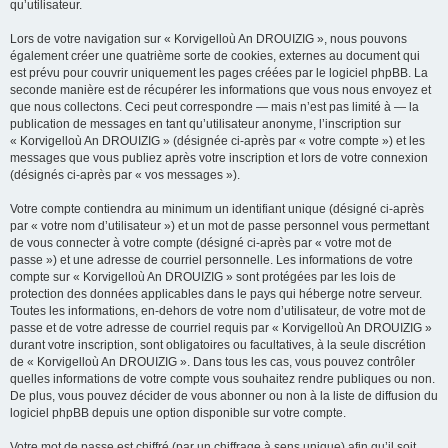
qu’utilisateur.
Lors de votre navigation sur « Korvigelloù An DROUIZIG », nous pouvons
également créer une quatrième sorte de cookies, externes au document qui
est prévu pour couvrir uniquement les pages créées par le logiciel phpBB. La
seconde manière est de récupérer les informations que vous nous envoyez et
que nous collectons. Ceci peut correspondre — mais n’est pas limité à — la
publication de messages en tant qu’utilisateur anonyme, l’inscription sur
« Korvigelloù An DROUIZIG » (désignée ci-après par « votre compte ») et les
messages que vous publiez après votre inscription et lors de votre connexion
(désignés ci-après par « vos messages »).
Votre compte contiendra au minimum un identifiant unique (désigné ci-après
par « votre nom d’utilisateur ») et un mot de passe personnel vous permettant
de vous connecter à votre compte (désigné ci-après par « votre mot de
passe ») et une adresse de courriel personnelle. Les informations de votre
compte sur « Korvigelloù An DROUIZIG » sont protégées par les lois de
protection des données applicables dans le pays qui héberge notre serveur.
Toutes les informations, en-dehors de votre nom d’utilisateur, de votre mot de
passe et de votre adresse de courriel requis par « Korvigelloù An DROUIZIG »
durant votre inscription, sont obligatoires ou facultatives, à la seule discrétion
de « Korvigelloù An DROUIZIG ». Dans tous les cas, vous pouvez contrôler
quelles informations de votre compte vous souhaitez rendre publiques ou non.
De plus, vous pouvez décider de vous abonner ou non à la liste de diffusion du
logiciel phpBB depuis une option disponible sur votre compte.
Votre mot de passe est chiffré (par un chiffrage à sens unique) afin qu’il soit