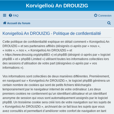
Korvigelloù An DROUIZIG
FAQ
Connexion
R
Accueil du forum
e
Korvigelloù An DROUIZIG - Politique de confidentialité
c
h
Cette politique de confidentialité explique en détail comment « Korvigelloù An
DROUIZIG » et ses partenaires affiliés (désignés ci-après par « nous »,
e
« notre », « nos », « Korvigelloù An DROUIZIG » et
r
« https://www.drouizig.org/phpBB3 ») et phpBB (désigné ci-après par « logiciel
phpBB » et « phpBB Limited ») utilisent toutes les informations collectées lors
c
des sessions d’utilisation de votre part (désignées ci-après par « vos
h
informations »).
e
Vos informations sont collectées de deux manières différentes. Premièrement,
r
en naviguant sur « Korvigelloù An DROUIZIG », le logiciel phpBB génèrera un
certain nombre de cookies qui sont de petits fichiers téléchargés
temporairement par le navigateur internet de votre ordinateur. Les deux
premiers cookies ne contiennent qu’un identifiant utilisateur et un identifiant
anonyme de session qui vous sont automatiquement assignés par le logiciel
phpBB. Un troisième cookie sera créé lors de votre navigation sur les sujets de
« Korvigelloù An DROUIZIG », archivant de ce fait tous les sujets que vous
avez consultés et permettant d’améliorer votre confort de navigation en tant