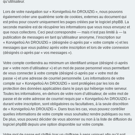
qu’utilisateur.
Lors de votre navigation sur « Korvigelloù An DROUIZIG », nous pouvons
également créer une quatrième sorte de cookies, externes au document qui
est prévu pour couvrir uniquement les pages créées par le logiciel phpBB. La
seconde manière est de récupérer les informations que vous nous envoyez et
que nous collectons. Ceci peut correspondre — mais n’est pas limité à — la
publication de messages en tant qu’utilisateur anonyme, l’inscription sur
« Korvigelloù An DROUIZIG » (désignée ci-après par « votre compte ») et les
messages que vous publiez après votre inscription et lors de votre connexion
(désignés ci-après par « vos messages »).
Votre compte contiendra au minimum un identifiant unique (désigné ci-après
par « votre nom d’utilisateur ») et un mot de passe personnel vous permettant
de vous connecter à votre compte (désigné ci-après par « votre mot de
passe ») et une adresse de courriel personnelle. Les informations de votre
compte sur « Korvigelloù An DROUIZIG » sont protégées par les lois de
protection des données applicables dans le pays qui héberge notre serveur.
Toutes les informations, en-dehors de votre nom d’utilisateur, de votre mot de
passe et de votre adresse de courriel requis par « Korvigelloù An DROUIZIG »
durant votre inscription, sont obligatoires ou facultatives, à la seule discrétion
de « Korvigelloù An DROUIZIG ». Dans tous les cas, vous pouvez contrôler
quelles informations de votre compte vous souhaitez rendre publiques ou non.
De plus, vous pouvez décider de vous abonner ou non à la liste de diffusion du
logiciel phpBB depuis une option disponible sur votre compte.
Votre mot de passe est chiffré (par un chiffrage à sens unique) afin qu’il soit