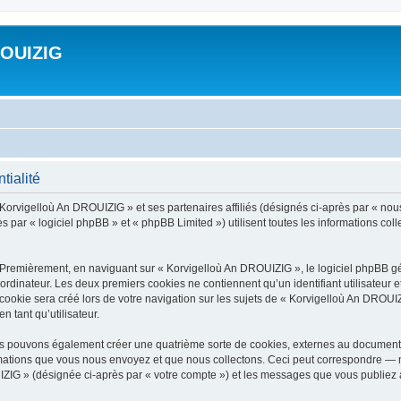
ROUIZIG
tialité
 Korvigelloù An DROUIZIG » et ses partenaires affiliés (désignés ci-après par « nou
par « logiciel phpBB » et « phpBB Limited ») utilisent toutes les informations colle
 Premièrement, en naviguant sur « Korvigelloù An DROUIZIG », le logiciel phpBB gén
ordinateur. Les deux premiers cookies ne contiennent qu’un identifiant utilisateur 
okie sera créé lors de votre navigation sur les sujets de « Korvigelloù An DROUIZI
n tant qu’utilisateur.
us pouvons également créer une quatrième sorte de cookies, externes au document 
mations que vous nous envoyez et que nous collectons. Ceci peut correspondre — m
IZIG » (désignée ci-après par « votre compte ») et les messages que vous publiez ap