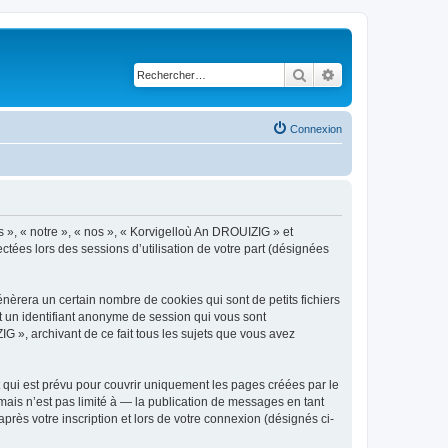
Rechercher
Recherche avancé
Connexion
s », « notre », « nos », « Korvigelloù An DROUIZIG » et
ctées lors des sessions d’utilisation de votre part (désignées
èrera un certain nombre de cookies qui sont de petits fichiers
et un identifiant anonyme de session qui vous sont
G », archivant de ce fait tous les sujets que vous avez
qui est prévu pour couvrir uniquement les pages créées par le
ais n’est pas limité à — la publication de messages en tant
rès votre inscription et lors de votre connexion (désignés ci-