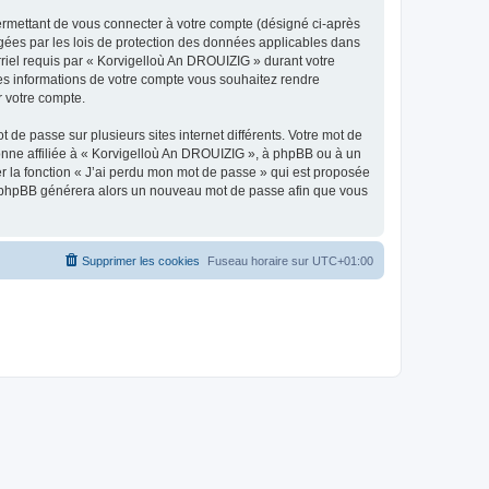
ermettant de vous connecter à votre compte (désigné ci-après
gées par les lois de protection des données applicables dans
rriel requis par « Korvigelloù An DROUIZIG » durant votre
lles informations de votre compte vous souhaitez rendre
r votre compte.
 de passe sur plusieurs sites internet différents. Votre mot de
nne affiliée à « Korvigelloù An DROUIZIG », à phpBB ou à un
er la fonction « J’ai perdu mon mot de passe » qui est proposée
ciel phpBB générera alors un nouveau mot de passe afin que vous
Supprimer les cookies
Fuseau horaire sur
UTC+01:00