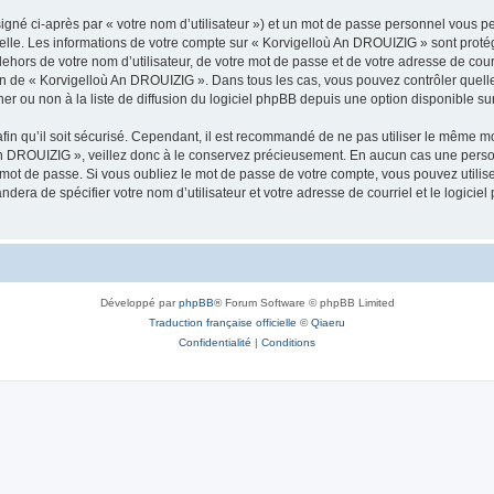
igné ci-après par « votre nom d’utilisateur ») et un mot de passe personnel vous p
nelle. Les informations de votre compte sur « Korvigelloù An DROUIZIG » sont proté
dehors de votre nom d’utilisateur, de votre mot de passe et de votre adresse de cou
rétion de « Korvigelloù An DROUIZIG ». Dans tous les cas, vous pouvez contrôler que
 ou non à la liste de diffusion du logiciel phpBB depuis une option disponible su
afin qu’il soit sécurisé. Cependant, il est recommandé de ne pas utiliser le même mot
An DROUIZIG », veillez donc à le conservez précieusement. En aucun cas une perso
 mot de passe. Si vous oubliez le mot de passe de votre compte, vous pouvez utilis
andera de spécifier votre nom d’utilisateur et votre adresse de courriel et le logi
Développé par
phpBB
® Forum Software © phpBB Limited
Traduction française officielle
©
Qiaeru
Confidentialité
|
Conditions