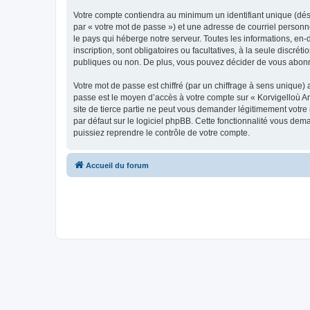
Votre compte contiendra au minimum un identifiant unique (dés
par « votre mot de passe ») et une adresse de courriel person
le pays qui héberge notre serveur. Toutes les informations, en-
inscription, sont obligatoires ou facultatives, à la seule disc
publiques ou non. De plus, vous pouvez décider de vous abonner
Votre mot de passe est chiffré (par un chiffrage à sens unique) 
passe est le moyen d’accès à votre compte sur « Korvigelloù 
site de tierce partie ne peut vous demander légitimement votre
par défaut sur le logiciel phpBB. Cette fonctionnalité vous dem
puissiez reprendre le contrôle de votre compte.
Accueil du forum