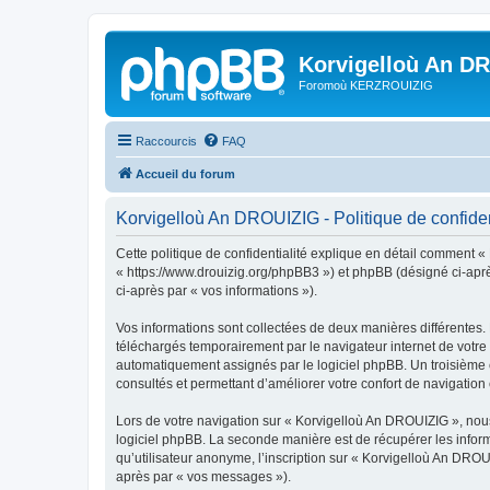
Korvigelloù An D
Foromoù KERZROUIZIG
Raccourcis
FAQ
Accueil du forum
Korvigelloù An DROUIZIG - Politique de confiden
Cette politique de confidentialité explique en détail comment «
« https://www.drouizig.org/phpBB3 ») et phpBB (désigné ci-après 
ci-après par « vos informations »).
Vos informations sont collectées de deux manières différentes.
téléchargés temporairement par le navigateur internet de votre 
automatiquement assignés par le logiciel phpBB. Un troisième co
consultés et permettant d’améliorer votre confort de navigation e
Lors de votre navigation sur « Korvigelloù An DROUIZIG », no
logiciel phpBB. La seconde manière est de récupérer les infor
qu’utilisateur anonyme, l’inscription sur « Korvigelloù An DROU
après par « vos messages »).