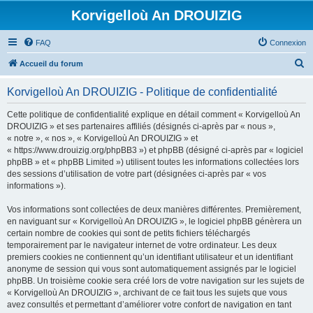
Korvigelloù An DROUIZIG
FAQ
Connexion
R
Accueil du forum
e
Korvigelloù An DROUIZIG - Politique de confidentialité
c
h
Cette politique de confidentialité explique en détail comment « Korvigelloù An
DROUIZIG » et ses partenaires affiliés (désignés ci-après par « nous »,
e
« notre », « nos », « Korvigelloù An DROUIZIG » et
r
« https://www.drouizig.org/phpBB3 ») et phpBB (désigné ci-après par « logiciel
phpBB » et « phpBB Limited ») utilisent toutes les informations collectées lors
c
des sessions d’utilisation de votre part (désignées ci-après par « vos
h
informations »).
e
Vos informations sont collectées de deux manières différentes. Premièrement,
r
en naviguant sur « Korvigelloù An DROUIZIG », le logiciel phpBB génèrera un
certain nombre de cookies qui sont de petits fichiers téléchargés
temporairement par le navigateur internet de votre ordinateur. Les deux
premiers cookies ne contiennent qu’un identifiant utilisateur et un identifiant
anonyme de session qui vous sont automatiquement assignés par le logiciel
phpBB. Un troisième cookie sera créé lors de votre navigation sur les sujets de
« Korvigelloù An DROUIZIG », archivant de ce fait tous les sujets que vous
avez consultés et permettant d’améliorer votre confort de navigation en tant