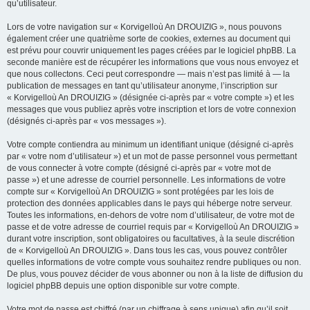
qu’utilisateur.
Lors de votre navigation sur « Korvigelloù An DROUIZIG », nous pouvons
également créer une quatrième sorte de cookies, externes au document qui
est prévu pour couvrir uniquement les pages créées par le logiciel phpBB. La
seconde manière est de récupérer les informations que vous nous envoyez et
que nous collectons. Ceci peut correspondre — mais n’est pas limité à — la
publication de messages en tant qu’utilisateur anonyme, l’inscription sur
« Korvigelloù An DROUIZIG » (désignée ci-après par « votre compte ») et les
messages que vous publiez après votre inscription et lors de votre connexion
(désignés ci-après par « vos messages »).
Votre compte contiendra au minimum un identifiant unique (désigné ci-après
par « votre nom d’utilisateur ») et un mot de passe personnel vous permettant
de vous connecter à votre compte (désigné ci-après par « votre mot de
passe ») et une adresse de courriel personnelle. Les informations de votre
compte sur « Korvigelloù An DROUIZIG » sont protégées par les lois de
protection des données applicables dans le pays qui héberge notre serveur.
Toutes les informations, en-dehors de votre nom d’utilisateur, de votre mot de
passe et de votre adresse de courriel requis par « Korvigelloù An DROUIZIG »
durant votre inscription, sont obligatoires ou facultatives, à la seule discrétion
de « Korvigelloù An DROUIZIG ». Dans tous les cas, vous pouvez contrôler
quelles informations de votre compte vous souhaitez rendre publiques ou non.
De plus, vous pouvez décider de vous abonner ou non à la liste de diffusion du
logiciel phpBB depuis une option disponible sur votre compte.
Votre mot de passe est chiffré (par un chiffrage à sens unique) afin qu’il soit