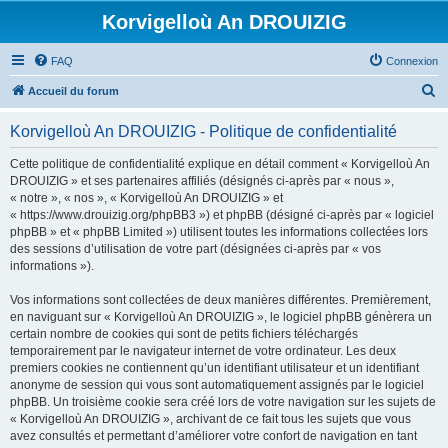
Korvigelloù An DROUIZIG
FAQ
Connexion
R
Accueil du forum
e
Korvigelloù An DROUIZIG - Politique de confidentialité
c
h
Cette politique de confidentialité explique en détail comment « Korvigelloù An
DROUIZIG » et ses partenaires affiliés (désignés ci-après par « nous »,
e
« notre », « nos », « Korvigelloù An DROUIZIG » et
r
« https://www.drouizig.org/phpBB3 ») et phpBB (désigné ci-après par « logiciel
phpBB » et « phpBB Limited ») utilisent toutes les informations collectées lors
c
des sessions d’utilisation de votre part (désignées ci-après par « vos
h
informations »).
e
Vos informations sont collectées de deux manières différentes. Premièrement,
r
en naviguant sur « Korvigelloù An DROUIZIG », le logiciel phpBB génèrera un
certain nombre de cookies qui sont de petits fichiers téléchargés
temporairement par le navigateur internet de votre ordinateur. Les deux
premiers cookies ne contiennent qu’un identifiant utilisateur et un identifiant
anonyme de session qui vous sont automatiquement assignés par le logiciel
phpBB. Un troisième cookie sera créé lors de votre navigation sur les sujets de
« Korvigelloù An DROUIZIG », archivant de ce fait tous les sujets que vous
avez consultés et permettant d’améliorer votre confort de navigation en tant