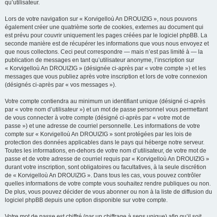
qu’utilisateur.
Lors de votre navigation sur « Korvigelloù An DROUIZIG », nous pouvons
également créer une quatrième sorte de cookies, externes au document qui
est prévu pour couvrir uniquement les pages créées par le logiciel phpBB. La
seconde manière est de récupérer les informations que vous nous envoyez et
que nous collectons. Ceci peut correspondre — mais n’est pas limité à — la
publication de messages en tant qu’utilisateur anonyme, l’inscription sur
« Korvigelloù An DROUIZIG » (désignée ci-après par « votre compte ») et les
messages que vous publiez après votre inscription et lors de votre connexion
(désignés ci-après par « vos messages »).
Votre compte contiendra au minimum un identifiant unique (désigné ci-après
par « votre nom d’utilisateur ») et un mot de passe personnel vous permettant
de vous connecter à votre compte (désigné ci-après par « votre mot de
passe ») et une adresse de courriel personnelle. Les informations de votre
compte sur « Korvigelloù An DROUIZIG » sont protégées par les lois de
protection des données applicables dans le pays qui héberge notre serveur.
Toutes les informations, en-dehors de votre nom d’utilisateur, de votre mot de
passe et de votre adresse de courriel requis par « Korvigelloù An DROUIZIG »
durant votre inscription, sont obligatoires ou facultatives, à la seule discrétion
de « Korvigelloù An DROUIZIG ». Dans tous les cas, vous pouvez contrôler
quelles informations de votre compte vous souhaitez rendre publiques ou non.
De plus, vous pouvez décider de vous abonner ou non à la liste de diffusion du
logiciel phpBB depuis une option disponible sur votre compte.
Votre mot de passe est chiffré (par un chiffrage à sens unique) afin qu’il soit