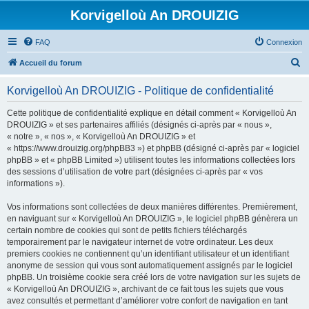
Korvigelloù An DROUIZIG
FAQ
Connexion
R
Accueil du forum
e
Korvigelloù An DROUIZIG - Politique de confidentialité
c
h
Cette politique de confidentialité explique en détail comment « Korvigelloù An
DROUIZIG » et ses partenaires affiliés (désignés ci-après par « nous »,
e
« notre », « nos », « Korvigelloù An DROUIZIG » et
r
« https://www.drouizig.org/phpBB3 ») et phpBB (désigné ci-après par « logiciel
phpBB » et « phpBB Limited ») utilisent toutes les informations collectées lors
c
des sessions d’utilisation de votre part (désignées ci-après par « vos
h
informations »).
e
Vos informations sont collectées de deux manières différentes. Premièrement,
r
en naviguant sur « Korvigelloù An DROUIZIG », le logiciel phpBB génèrera un
certain nombre de cookies qui sont de petits fichiers téléchargés
temporairement par le navigateur internet de votre ordinateur. Les deux
premiers cookies ne contiennent qu’un identifiant utilisateur et un identifiant
anonyme de session qui vous sont automatiquement assignés par le logiciel
phpBB. Un troisième cookie sera créé lors de votre navigation sur les sujets de
« Korvigelloù An DROUIZIG », archivant de ce fait tous les sujets que vous
avez consultés et permettant d’améliorer votre confort de navigation en tant