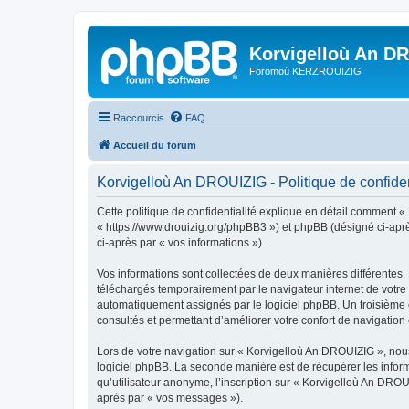
Korvigelloù An D
Foromoù KERZROUIZIG
Raccourcis
FAQ
Accueil du forum
Korvigelloù An DROUIZIG - Politique de confiden
Cette politique de confidentialité explique en détail comment «
« https://www.drouizig.org/phpBB3 ») et phpBB (désigné ci-après 
ci-après par « vos informations »).
Vos informations sont collectées de deux manières différentes.
téléchargés temporairement par le navigateur internet de votre 
automatiquement assignés par le logiciel phpBB. Un troisième co
consultés et permettant d’améliorer votre confort de navigation e
Lors de votre navigation sur « Korvigelloù An DROUIZIG », no
logiciel phpBB. La seconde manière est de récupérer les infor
qu’utilisateur anonyme, l’inscription sur « Korvigelloù An DROU
après par « vos messages »).