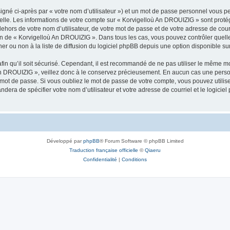
igné ci-après par « votre nom d’utilisateur ») et un mot de passe personnel vous p
nelle. Les informations de votre compte sur « Korvigelloù An DROUIZIG » sont proté
dehors de votre nom d’utilisateur, de votre mot de passe et de votre adresse de cou
rétion de « Korvigelloù An DROUIZIG ». Dans tous les cas, vous pouvez contrôler que
 ou non à la liste de diffusion du logiciel phpBB depuis une option disponible su
afin qu’il soit sécurisé. Cependant, il est recommandé de ne pas utiliser le même mot
An DROUIZIG », veillez donc à le conservez précieusement. En aucun cas une perso
 mot de passe. Si vous oubliez le mot de passe de votre compte, vous pouvez utilis
andera de spécifier votre nom d’utilisateur et votre adresse de courriel et le logi
Développé par
phpBB
® Forum Software © phpBB Limited
Traduction française officielle
©
Qiaeru
Confidentialité
|
Conditions