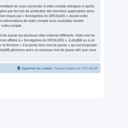
ermettant de vous connecter à votre compte (désigné ci-après
gées par les lois de protection des données applicables dans
rriel requis par « Korvigelloù An DROUIZIG » durant votre
lles informations de votre compte vous souhaitez rendre
r votre compte.
 de passe sur plusieurs sites internet différents. Votre mot de
nne affiliée à « Korvigelloù An DROUIZIG », à phpBB ou à un
er la fonction « J’ai perdu mon mot de passe » qui est proposée
ciel phpBB générera alors un nouveau mot de passe afin que vous
Supprimer les cookies
Fuseau horaire sur
UTC+01:00