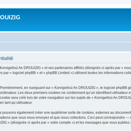
ROUIZIG
tialité
 Korvigelloù An DROUIZIG » et ses partenaires affiliés (désignés ci-après par « nou
par « logiciel phpBB » et « phpBB Limited ») utilisent toutes les informations colle
 Premièrement, en naviguant sur « Korvigelloù An DROUIZIG », le logiciel phpBB gén
ordinateur. Les deux premiers cookies ne contiennent qu’un identifiant utilisateur 
okie sera créé lors de votre navigation sur les sujets de « Korvigelloù An DROUIZI
n tant qu’utilisateur.
us pouvons également créer une quatrième sorte de cookies, externes au document 
mations que vous nous envoyez et que nous collectons. Ceci peut correspondre — m
IZIG » (désignée ci-après par « votre compte ») et les messages que vous publiez ap