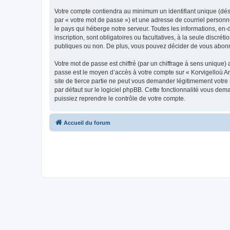
Votre compte contiendra au minimum un identifiant unique (dés
par « votre mot de passe ») et une adresse de courriel person
le pays qui héberge notre serveur. Toutes les informations, en-
inscription, sont obligatoires ou facultatives, à la seule disc
publiques ou non. De plus, vous pouvez décider de vous abonner
Votre mot de passe est chiffré (par un chiffrage à sens unique) 
passe est le moyen d’accès à votre compte sur « Korvigelloù 
site de tierce partie ne peut vous demander légitimement votre
par défaut sur le logiciel phpBB. Cette fonctionnalité vous dem
puissiez reprendre le contrôle de votre compte.
Accueil du forum