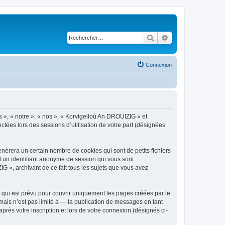
Rechercher
Recherche avancé
Connexion
s », « notre », « nos », « Korvigelloù An DROUIZIG » et
ctées lors des sessions d’utilisation de votre part (désignées
èrera un certain nombre de cookies qui sont de petits fichiers
et un identifiant anonyme de session qui vous sont
G », archivant de ce fait tous les sujets que vous avez
qui est prévu pour couvrir uniquement les pages créées par le
ais n’est pas limité à — la publication de messages en tant
rès votre inscription et lors de votre connexion (désignés ci-