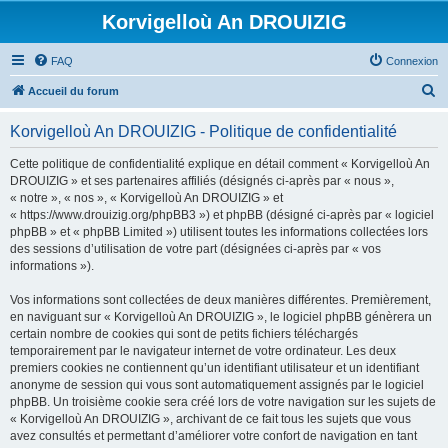
Korvigelloù An DROUIZIG
FAQ
Connexion
R
Accueil du forum
e
Korvigelloù An DROUIZIG - Politique de confidentialité
c
h
Cette politique de confidentialité explique en détail comment « Korvigelloù An
DROUIZIG » et ses partenaires affiliés (désignés ci-après par « nous »,
e
« notre », « nos », « Korvigelloù An DROUIZIG » et
r
« https://www.drouizig.org/phpBB3 ») et phpBB (désigné ci-après par « logiciel
phpBB » et « phpBB Limited ») utilisent toutes les informations collectées lors
c
des sessions d’utilisation de votre part (désignées ci-après par « vos
h
informations »).
e
Vos informations sont collectées de deux manières différentes. Premièrement,
r
en naviguant sur « Korvigelloù An DROUIZIG », le logiciel phpBB génèrera un
certain nombre de cookies qui sont de petits fichiers téléchargés
temporairement par le navigateur internet de votre ordinateur. Les deux
premiers cookies ne contiennent qu’un identifiant utilisateur et un identifiant
anonyme de session qui vous sont automatiquement assignés par le logiciel
phpBB. Un troisième cookie sera créé lors de votre navigation sur les sujets de
« Korvigelloù An DROUIZIG », archivant de ce fait tous les sujets que vous
avez consultés et permettant d’améliorer votre confort de navigation en tant