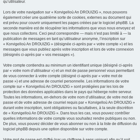
qu’utilisateur.
Lors de votre navigation sur « Korvigelloù An DROUIZIG », nous pouvons
également créer une quatrième sorte de cookies, externes au document qui
est prévu pour couvrir uniquement les pages créées par le logiciel phpBB. La
seconde manière est de récupérer les informations que vous nous envoyez et
que nous collectons. Ceci peut correspondre — mais n’est pas limité à — la
publication de messages en tant qu’utilisateur anonyme, l’inscription sur
« Korvigelloù An DROUIZIG » (désignée ci-après par « votre compte ») et les
messages que vous publiez après votre inscription et lors de votre connexion
(désignés ci-après par « vos messages »).
Votre compte contiendra au minimum un identifiant unique (désigné ci-après
par « votre nom d’utilisateur ») et un mot de passe personnel vous permettant
de vous connecter à votre compte (désigné ci-après par « votre mot de
passe ») et une adresse de courriel personnelle. Les informations de votre
compte sur « Korvigelloù An DROUIZIG » sont protégées par les lois de
protection des données applicables dans le pays qui héberge notre serveur.
Toutes les informations, en-dehors de votre nom d’utilisateur, de votre mot de
passe et de votre adresse de courriel requis par « Korvigelloù An DROUIZIG »
durant votre inscription, sont obligatoires ou facultatives, à la seule discrétion
de « Korvigelloù An DROUIZIG ». Dans tous les cas, vous pouvez contrôler
quelles informations de votre compte vous souhaitez rendre publiques ou non.
De plus, vous pouvez décider de vous abonner ou non à la liste de diffusion du
logiciel phpBB depuis une option disponible sur votre compte.
Votre mot de passe est chiffré (par un chiffrage à sens unique) afin qu’il soit