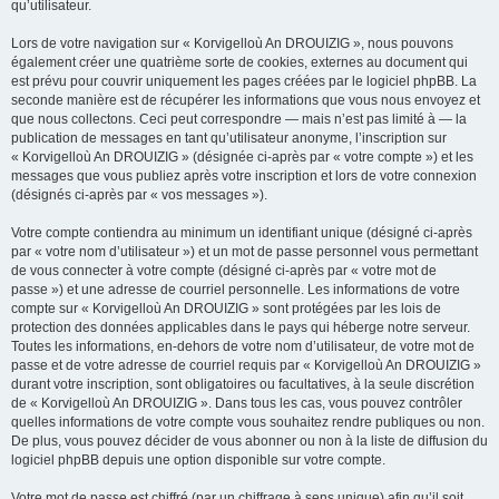
qu’utilisateur.
Lors de votre navigation sur « Korvigelloù An DROUIZIG », nous pouvons
également créer une quatrième sorte de cookies, externes au document qui
est prévu pour couvrir uniquement les pages créées par le logiciel phpBB. La
seconde manière est de récupérer les informations que vous nous envoyez et
que nous collectons. Ceci peut correspondre — mais n’est pas limité à — la
publication de messages en tant qu’utilisateur anonyme, l’inscription sur
« Korvigelloù An DROUIZIG » (désignée ci-après par « votre compte ») et les
messages que vous publiez après votre inscription et lors de votre connexion
(désignés ci-après par « vos messages »).
Votre compte contiendra au minimum un identifiant unique (désigné ci-après
par « votre nom d’utilisateur ») et un mot de passe personnel vous permettant
de vous connecter à votre compte (désigné ci-après par « votre mot de
passe ») et une adresse de courriel personnelle. Les informations de votre
compte sur « Korvigelloù An DROUIZIG » sont protégées par les lois de
protection des données applicables dans le pays qui héberge notre serveur.
Toutes les informations, en-dehors de votre nom d’utilisateur, de votre mot de
passe et de votre adresse de courriel requis par « Korvigelloù An DROUIZIG »
durant votre inscription, sont obligatoires ou facultatives, à la seule discrétion
de « Korvigelloù An DROUIZIG ». Dans tous les cas, vous pouvez contrôler
quelles informations de votre compte vous souhaitez rendre publiques ou non.
De plus, vous pouvez décider de vous abonner ou non à la liste de diffusion du
logiciel phpBB depuis une option disponible sur votre compte.
Votre mot de passe est chiffré (par un chiffrage à sens unique) afin qu’il soit