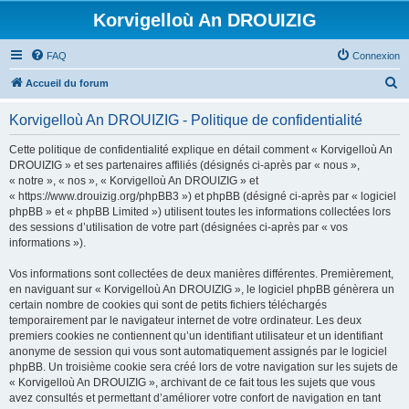
Korvigelloù An DROUIZIG
FAQ
Connexion
R
Accueil du forum
e
Korvigelloù An DROUIZIG - Politique de confidentialité
c
h
Cette politique de confidentialité explique en détail comment « Korvigelloù An
DROUIZIG » et ses partenaires affiliés (désignés ci-après par « nous »,
e
« notre », « nos », « Korvigelloù An DROUIZIG » et
r
« https://www.drouizig.org/phpBB3 ») et phpBB (désigné ci-après par « logiciel
phpBB » et « phpBB Limited ») utilisent toutes les informations collectées lors
c
des sessions d’utilisation de votre part (désignées ci-après par « vos
h
informations »).
e
Vos informations sont collectées de deux manières différentes. Premièrement,
r
en naviguant sur « Korvigelloù An DROUIZIG », le logiciel phpBB génèrera un
certain nombre de cookies qui sont de petits fichiers téléchargés
temporairement par le navigateur internet de votre ordinateur. Les deux
premiers cookies ne contiennent qu’un identifiant utilisateur et un identifiant
anonyme de session qui vous sont automatiquement assignés par le logiciel
phpBB. Un troisième cookie sera créé lors de votre navigation sur les sujets de
« Korvigelloù An DROUIZIG », archivant de ce fait tous les sujets que vous
avez consultés et permettant d’améliorer votre confort de navigation en tant